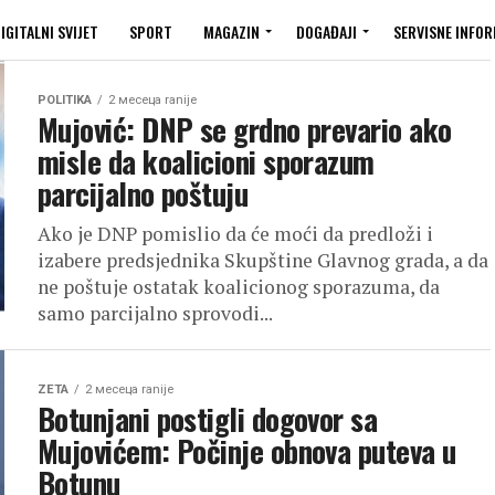
IGITALNI SVIJET
SPORT
MAGAZIN
DOGAĐAJI
SERVISNE INFOR
POLITIKA
2 месеца ranije
Mujović: DNP se grdno prevario ako
misle da koalicioni sporazum
parcijalno poštuju
Ako je DNP pomislio da će moći da predloži i
izabere predsjednika Skupštine Glavnog grada, a da
ne poštuje ostatak koalicionog sporazuma, da
samo parcijalno sprovodi...
ZETA
2 месеца ranije
Botunjani postigli dogovor sa
Mujovićem: Počinje obnova puteva u
Botunu