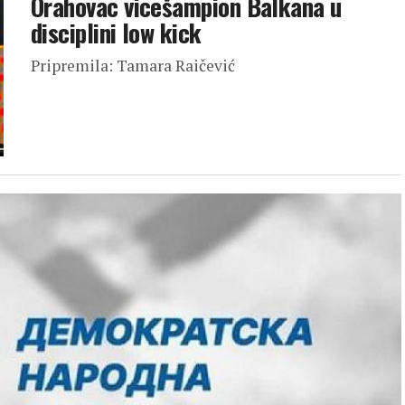
Orahovac vicešampion Balkana u
disciplini low kick
Pripremila: Tamara Raičević