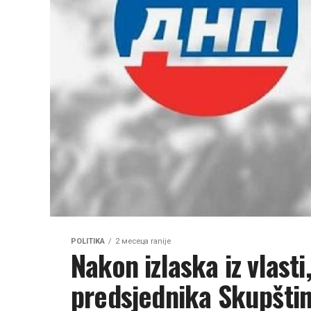
POLITIKA
2 месеца ranije
Nakon izlaska iz vlasti
predsjednika Skupšti