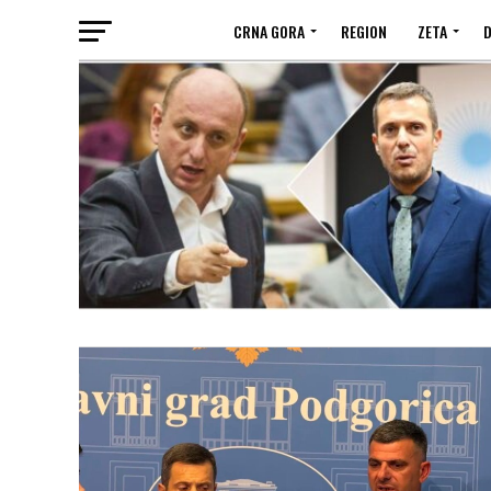
CRNA GORA
REGION
ZETA
D