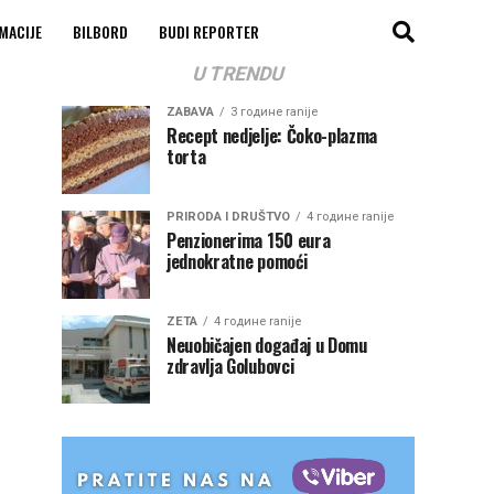
MACIJE
BILBORD
BUDI REPORTER
U TRENDU
ZABAVA
3 године ranije
Recept nedjelje: Čoko-plazma
torta
PRIRODA I DRUŠTVO
4 године ranije
Penzionerima 150 eura
jednokratne pomoći
ZETA
4 године ranije
Neuobičajen događaj u Domu
zdravlja Golubovci