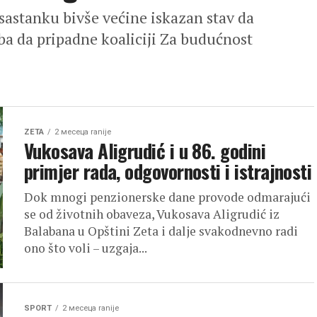
 sastanku bivše većine iskazan stav da
ba da pripadne koaliciji Za budućnost
ZETA
2 месеца ranije
Vukosava Aligrudić i u 86. godini
primjer rada, odgovornosti i istrajnosti
Dok mnogi penzionerske dane provode odmarajući
se od životnih obaveza, Vukosava Aligrudić iz
Balabana u Opštini Zeta i dalje svakodnevno radi
ono što voli – uzgaja...
SPORT
2 месеца ranije