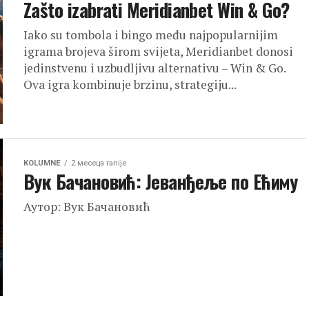
Zašto izabrati Meridianbet Win & Go?
Iako su tombola i bingo među najpopularnijim
igrama brojeva širom svijeta, Meridianbet donosi
jedinstvenu i uzbudljivu alternativu – Win & Go.
Ova igra kombinuje brzinu, strategiju...
KOLUMNE
2 месеца ranije
Вук Бачановић: Јеванђеље по Ећиму
Аутор: Вук Бачановић