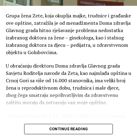
Grupa žena Zete, koja okuplja majke, trudnice i građanke
ove opštine, zatražila je od menadžmenta Doma zdravlja
Glavnog grada hitno rješavanje problema nedostatka
izabranog doktora za žene – ginekologa, kao i stalnog
izabranog doktora za djecu – pedijatra, u zdravstvenom
objektu u Golubovcima.
U obraćanju direktoru Doma zdravlja Glavnog grada
Savjetu Roditelja navode da Zeta, kao najmlađa opština u
Crnoj Gori sa više od 16.000 stanovnika, ima veliki broj
žena u reproduktivnom dobu, trudnica i male djece,
zbog čega smatraju neprihvatljivim da zdravstvenu
zaštitu moraju da ostvaruju van svoje opštine.
„Nedopustivo je da u 21. vijeku trudnice iz Zete moraju
da putuju desetinama kilometara do Podgorice radi
CONTINUE READING
osnovnih pregleda, te da majke bolesnu djecu