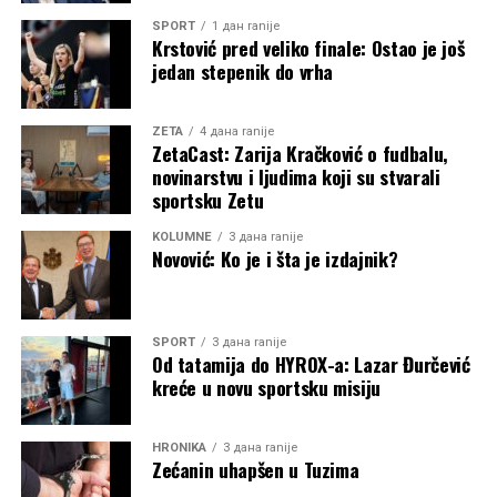
SPORT
1 дан ranije
Krstović pred veliko finale: Ostao je još
jedan stepenik do vrha
ZETA
4 дана ranije
ZetaCast: Zarija Kračković o fudbalu,
novinarstvu i ljudima koji su stvarali
sportsku Zetu
KOLUMNE
3 дана ranije
Novović: Ko je i šta je izdajnik?
SPORT
3 дана ranije
Od tatamija do HYROX-a: Lazar Đurčević
kreće u novu sportsku misiju
HRONIKA
3 дана ranije
Zećanin uhapšen u Tuzima