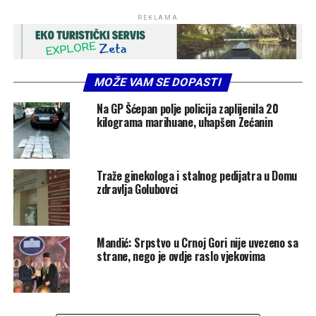
REKLAMA
MOŽE VAM SE DOPASTI
Na GP Šćepan polje policija zaplijenila 20
kilograma marihuane, uhapšen Zećanin
Traže ginekologa i stalnog pedijatra u Domu
zdravlja Golubovci
Mandić: Srpstvo u Crnoj Gori nije uvezeno sa
strane, nego je ovdje raslo vjekovima