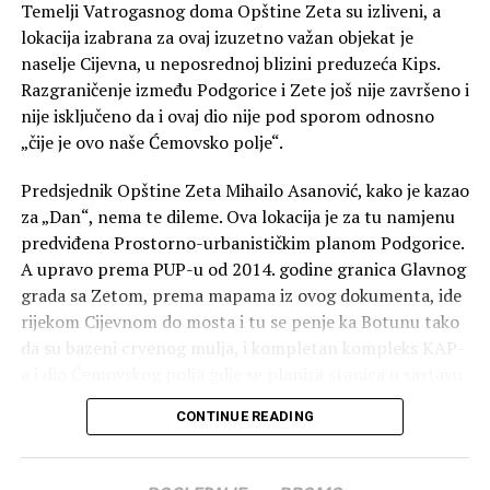
Temelji Vatrogasnog doma Opštine Zeta su izliveni, a
lokacija izabrana za ovaj izuzetno važan objekat je
naselje Cijevna, u neposrednoj blizini preduzeća Kips.
Razgraničenje između Podgorice i Zete još nije završeno i
nije isključeno da i ovaj dio nije pod sporom odnosno
„čije je ovo naše Ćemovsko polje“.
Predsjednik Opštine Zeta Mihailo Asanović, kako je kazao
za „Dan“, nema te dileme. Ova lokacija je za tu namjenu
predviđena Prostorno-urbanističkim planom Podgorice.
A upravo prema PUP-u od 2014. godine granica Glavnog
grada sa Zetom, prema mapama iz ovog dokumenta, ide
rijekom Cijevnom do mosta i tu se penje ka Botunu tako
da su bazeni crvenog mulja, i kompletan kompleks KAP-
a i dio Ćemovskog polja gdje se planira stanica u sastavu
Podgorice. Ovo je sadržano u karti o administartivnoj
CONTINUE READING
podjeli i označeno kao opštinska granica između
Podgorice i Zete.