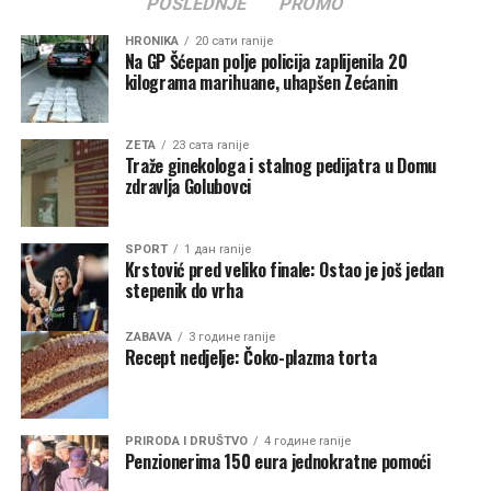
POSLEDNJE
PROMO
“Lokacija nije odabrana slučajno. Ona je već bila
predviđena važećom planskom dokumentacijom,
HRONIKA
20 сати ranije
Na GP Šćepan polje policija zaplijenila 20
odnosno Prostorno-urbanističkim planom, što nam je
kilograma marihuane, uhapšen Zećanin
omogućilo da bez odlaganja pristupimo realizaciji ovog
značajnog projekta. Smatrali smo da nije bilo razloga da
čekamo završetak procesa razgraničenja kada su planski
ZETA
23 сата ranije
Traže ginekologa i stalnog pedijatra u Domu
i zakonski uslovi za izgradnju već bili obezbijeđeni”, rekao
zdravlja Golubovci
je Asanović.
Asanović je kazao da su u fazi planiranja analizirane
SPORT
1 дан ranije
Krstović pred veliko finale: Ostao je još jedan
različite mogućnosti.
stepenik do vrha
“U fazi planiranja analizirane su različite mogućnosti,
ZABAVA
3 године ranije
međutim upravo je ova lokacija bila definisana planskom
Recept nedjelje: Čoko-plazma torta
dokumentacijom kao odgovarajuća za ovu namjenu”,
kaže Asanović.
Lokacija na kojoj se gradi Vatrogasni dom je početna
PRIRODA I DRUŠTVO
4 године ranije
Penzionerima 150 eura jednokratne pomoći
tačka teritorije opštine, te recimo u slučaju intervencija