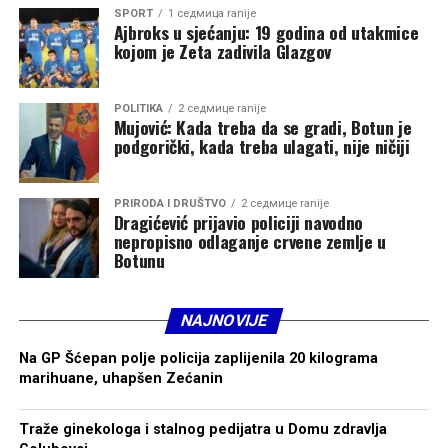
SPORT
1 седмица ranije
Ajbroks u sjećanju: 19 godina od utakmice
kojom je Zeta zadivila Glazgov
POLITIKA
2 седмице ranije
Mujović: Kada treba da se gradi, Botun je
podgorički, kada treba ulagati, nije ničiji
PRIRODA I DRUŠTVO
2 седмице ranije
Dragićević prijavio policiji navodno
nepropisno odlaganje crvene zemlje u
Botunu
NAJNOVIJE
Na GP Šćepan polje policija zaplijenila 20 kilograma
marihuane, uhapšen Zećanin
Traže ginekologa i stalnog pedijatra u Domu zdravlja