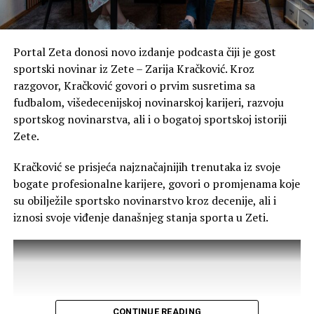
Navode da razumiju problem nedostatka medicinskog
kadra, ali smatraju da to ne može biti razlog da građani
Portal Zeta donosi novo izdanje podcasta čiji je gost
Zete nemaju zdravstvenu zaštitu kakvu imaju stanovnici
sportski novinar iz Zete – Zarija Kračković. Kroz
drugih područja.
razgovor, Kračković govori o prvim susretima sa
fudbalom, višedecenijskoj novinarskoj karijeri, razvoju
„Razumijemo problem deficita medicinskog kadra, ali
sportskog novinarstva, ali i o bogatoj sportskoj istoriji
smatramo da menadžment Doma zdravlja Glavnog
Zete.
grada ima obavezu da preraspodjelom ljekara obezbijedi
ravnopravan tretman za građane Zete. Mi ne tražimo
Kračković se prisjeća najznačajnijih trenutaka iz svoje
privilegije, već osnovno ljudsko i zakonsko pravo na
bogate profesionalne karijere, govori o promjenama koje
liječenje u našoj opštini“, poručile su.
su obilježile sportsko novinarstvo kroz decenije, ali i
iznosi svoje viđenje današnjeg stanja sporta u Zeti.
Od menadžmenta Doma zdravlja zahtijevaju redovno
ordiniranje ginekologa u ZO Golubovci, uz određivanje
tačnih dana i smjena tokom sedmice, kao i
obezbjeđivanje stalnog pedijatra u punom radnom
kapacitetu za potrebe najmlađih stanovnika Zete. Traže
i pisani odgovor o preduzetim koracima u zakonskom
CONTINUE READING