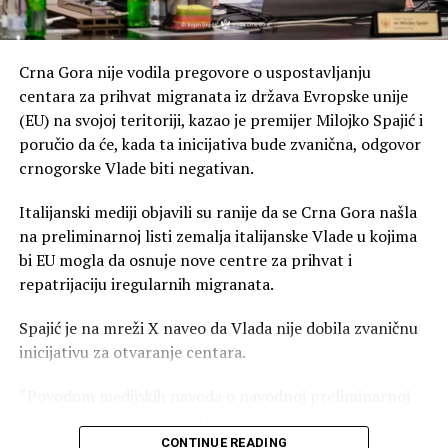
progona Srba iz Krajine koje se održava u Mrkonjić
Gradu.
Delegaciju će, prema njegovim riječima, predvoditi
Crna Gora nije vodila pregovore o uspostavljanju
potpredsjednik NSD-a i predsjednik Opštine Nikšić
centara za prihvat migranata iz država Evropske unije
Marko Kovačević, a u njoj će biti i poslanik Vuko
(EU) na svojoj teritoriji, kazao je premijer Milojko Spajić i
Todorović, kao i stranački funkcioneri Goran Kiković i
poručio da će, kada ta inicijativa bude zvanična, odgovor
Milutin Jovančević.
crnogorske Vlade biti negativan.
Italijanski mediji objavili su ranije da se Crna Gora našla
na preliminarnoj listi zemalja italijanske Vlade u kojima
bi EU mogla da osnuje nove centre za prihvat i
repatrijaciju iregularnih migranata.
Spajić je na mreži X naveo da Vlada nije dobila zvaničnu
inicijativu za otvaranje centara.
“Povodom medijskih navoda o navodnoj preliminarnoj
listi zemalja u kojima bi EU mogla da uspostavi centre za
prihvat i repatrijaciju iregularnih migranata iz zemalja
CONTINUE READING