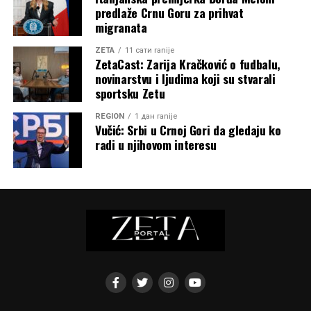
predlaže Crnu Goru za prihvat
migranata
ZETA
11 сати ranije
ZetaCast: Zarija Kračković o fudbalu,
novinarstvu i ljudima koji su stvarali
sportsku Zetu
REGION
1 дан ranije
Vučić: Srbi u Crnoj Gori da gledaju ko
radi u njihovom interesu