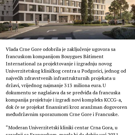
Vlada Crne Gore odobrila je zaključenje ugovora sa
francuskom kompanijom Bouygues Bâtiment
International za projektovanje i izgradnju novog
Univerzitetskog kliničkog centra u Podgorici, jednog od
najvećih zdravstvenih infrastrukturnih projekata u
državi, vrijednog najmanje 313 miliona eura. U
dokumentu se naglašava da se predviđa da francuska
kompanija projektuje i izgradi novi kompleks KCCG-a,
dok će se projekat finansirati kroz aranžman dogovoren
međudržavnim sporazumom Crne Gore i Francuske.
“Moderan Univerzitetski kliniki centar Crna Gora, u
saradnji sa Francuskom, mogla bi da dobije već 2031