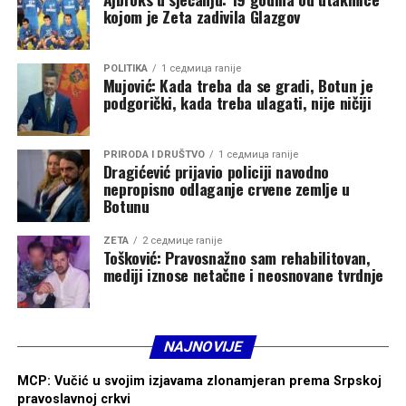
kojom je Zeta zadivila Glazgov
POLITIKA
1 седмица ranije
Mujović: Kada treba da se gradi, Botun je
podgorički, kada treba ulagati, nije ničiji
PRIRODA I DRUŠTVO
1 седмица ranije
Dragićević prijavio policiji navodno
nepropisno odlaganje crvene zemlje u
Botunu
ZETA
2 седмице ranije
Tošković: Pravosnažno sam rehabilitovan,
mediji iznose netačne i neosnovane tvrdnje
NAJNOVIJE
MCP: Vučić u svojim izjavama zlonamjeran prema Srpskoj
pravoslavnoj crkvi