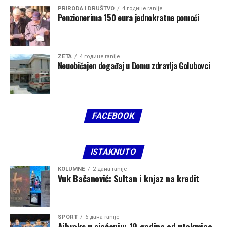
donijeta odgovorno, transparentno i isključivo u skladu
PRIRODA I DRUŠTVO
4 године ranije
sa interesima građana Crne Gore”, poručio je Spajić.
Penzionerima 150 eura jednokratne pomoći
ZETA
4 године ranije
Neuobičajen događaj u Domu zdravlja Golubovci
FACEBOOK
ISTAKNUTO
KOLUMNE
2 дана ranije
Vuk Bačanović: Sultan i knjaz na kredit
SPORT
6 дана ranije
Ajbroks u sjećanju: 19 godina od utakmice