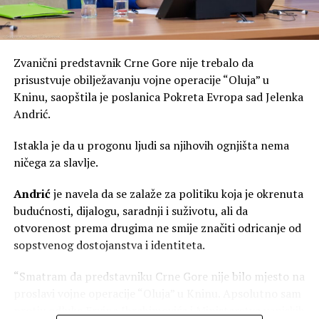
Zvanični predstavnik Crne Gore nije trebalo da
prisustvuje obilježavanju vojne operacije “Oluja” u
Kninu, saopštila je poslanica Pokreta Evropa sad Jelenka
Andrić.
Istakla je da u progonu ljudi sa njihovih ognjišta nema
ničega za slavlje.
Andrić
je navela da se zalaže za politiku koja je okrenuta
budućnosti, dijalogu, saradnji i suživotu, ali da
otvorenost prema drugima ne smije značiti odricanje od
sopstvenog dostojanstva i identiteta.
“Smatram da predstavniku Crne Gore nije bilo mjesto na
proslavi vojne operacije “Oluja” u Kninu. Apsolutno sam
protiv odluke Ervina Ibrahimovića i Ministarstva vanjskih