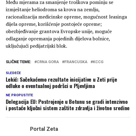
Među mjerama za smanjenje troškova pominju se
izmještanje heliodroma sa krova na zemlju,
racionalizacija medicinske opreme, mogućnost leasinga
dijela opreme, korišćenje postojeće opreme;
obezbjeđivanje grantova Evropske unije, moguće
odlaganje opremanja pojedinih dijelova bolnice,
uključujući pedijatrijski blok.
SLIČNE TEME:
CRNA GORA
FRANCUSKA
KCCG
SLEDEĆE
Lekić: Sačekaćemo rezultate inicijative u Zeti prije
odluke o eventualnoj podršci u Pljevljima
NE PROPUSTITE
Delegacija EU: Postrojenje u Botunu se gradi intenzivno
i postaće ključni sistem zaštite zdravlja i životne sredine
Portal Zeta