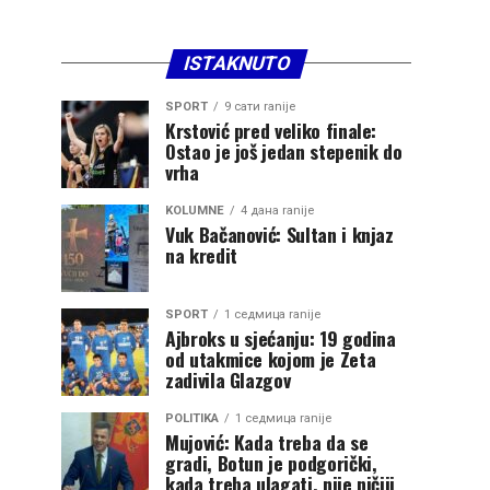
ISTAKNUTO
SPORT
9 сати ranije
Krstović pred veliko finale:
Ostao je još jedan stepenik do
vrha
KOLUMNE
4 дана ranije
Vuk Bačanović: Sultan i knjaz
na kredit
SPORT
1 седмица ranije
Ajbroks u sjećanju: 19 godina
od utakmice kojom je Zeta
zadivila Glazgov
POLITIKA
1 седмица ranije
Mujović: Kada treba da se
gradi, Botun je podgorički,
kada treba ulagati, nije ničiji