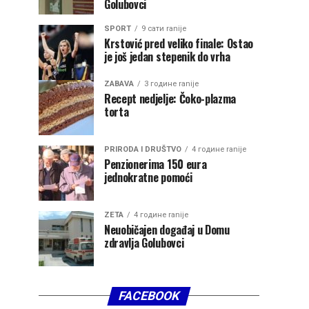
Golubovci
SPORT
9 сати ranije
Krstović pred veliko finale: Ostao
je još jedan stepenik do vrha
ZABAVA
3 године ranije
Recept nedjelje: Čoko-plazma
torta
PRIRODA I DRUŠTVO
4 године ranije
Penzionerima 150 eura
jednokratne pomoći
ZETA
4 године ranije
Neuobičajen događaj u Domu
zdravlja Golubovci
FACEBOOK