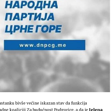
astanku bivše većine iskazan stav da funkcija
dne koaliciji Za budućnost Podgorice, a da je
Jelena