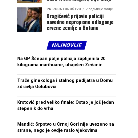
PRIRODA I DRUŠTVO
2 седмице ranije
Dragićević prijavio policiji
navodno nepropisno odlaganje
crvene zemlje u Botunu
NAJNOVIJE
Na GP Šćepan polje policija zaplijenila 20
kilograma marihuane, uhapšen Zećanin
Traže ginekologa i stalnog pedijatra u Domu
zdravlja Golubovci
Krstović pred veliko finale: Ostao je još jedan
stepenik do vrha
Mandić: Srpstvo u Crnoj Gori nije uvezeno sa
strane, nego je ovdje raslo vjekovima