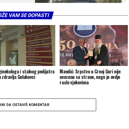
ŽE VAM SE DOPASTI
ginekologa i stalnog pedijatra
Mandić: Srpstvo u Crnoj Gori nije
 zdravlja Golubovci
uvezeno sa strane, nego je ovdje
raslo vjekovima
KNI DA OSTAVIŠ KOMENTAR