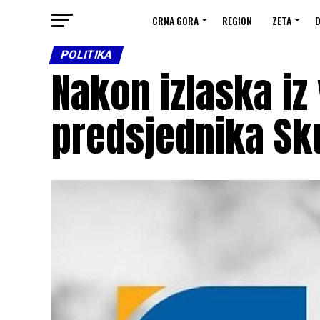
CRNA GORA
REGION
ZETA
D
POLITIKA
Nakon izlaska iz v
predsjednika Sk