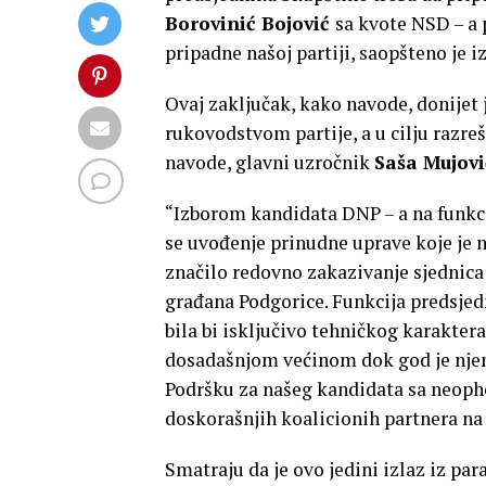
Borovinić Bojović
sa kvote NSD – a 
pripadne našoj partiji, saopšteno je 
Ovaj zaključak, kako navode, donijet
rukovodstvom partije, a u cilju razre
navode, glavni uzročnik
Saša Mujovi
“Izborom kandidata DNP – a na funkci
se uvođenje prinudne uprave koje je n
značilo redovno zakazivanje sjednica
građana Podgorice. Funkcija predsjed
bila bi isključivo tehničkog karakter
dosadašnjom većinom dok god je njen 
Podršku za našeg kandidata sa neoph
doskorašnjih koalicionih partnera na
Smatraju da je ovo jedini izlaz iz pa