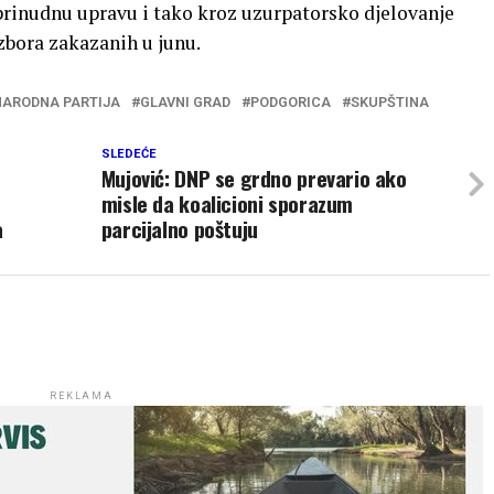
prinudnu upravu i tako kroz uzurpatorsko djelovanje
zbora zakazanih u junu.
ARODNA PARTIJA
GLAVNI GRAD
PODGORICA
SKUPŠTINA
SLEDEĆE
Mujović: DNP se grdno prevario ako
misle da koalicioni sporazum
a
parcijalno poštuju
REKLAMA