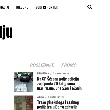
MACIJE
BILBORD
BUDI REPORTER
lju
POSLEDNJE
PROMO
HRONIKA
6 сати ranije
Na GP Šćepan polje policija
zaplijenila 20 kilograma
marihuane, uhapšen Zećanin
ZETA
8 сати ranije
Traže ginekologa i stalnog
pedijatra u Domu zdravlja