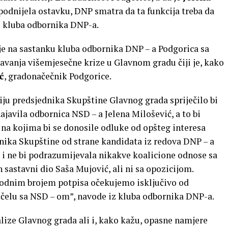
podnijela ostavku, DNP smatra da ta funkcija treba da
iz kluba odbornika DNP-a.
 je na sastanku kluba odbornika DNP – a Podgorica sa
šavanja višemjesečne krize u Glavnom gradu čiji je, kako
ć
, gradonačečnik Podgorice.
ju predsjednika Skupštine Glavnog grada spriječilo bi
ajavila odbornica NSD – a Jelena Milošević, a to bi
 na kojima bi se donosile odluke od opšteg interesa
nika Skupštine od strane kandidata iz redova DNP – a
a i ne bi podrazumijevala nikakve koalicione odnose sa
sastavni dio Saša Mujović, ali ni sa opozicijom.
odnim brojem potpisa očekujemo isključivo od
 čelu sa NSD – om”, navode iz kluba odbornika DNP-a.
ralize Glavnog grada ali i, kako kažu, opasne namjere