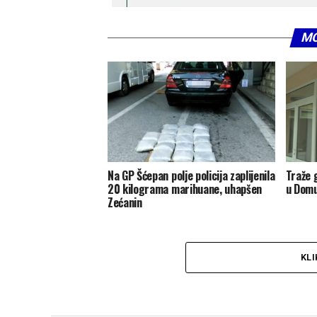
MO
Na GP Šćepan polje policija zaplijenila
Traže 
20 kilograma marihuane, uhapšen
u Domu
Zećanin
KLI