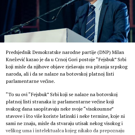
Predsjednik Demokratske narodne partije (DNP) Milan
Knežević kazao je da u Crnoj Gori postoje “Fejsbuk” Srbi
koji misle da njihove objave rješavaju sva pitanja srpskog
naroda, ali i da se nalaze na botovskoj platnoj listi
parlamentarne većine.
“To su ovi “Fejsbuk” Srbi koji se nalaze na botovskoj
platnoj listi stranaka iz parlamentarne većine koji
svakog dana saopštavaju neke svoje “visokoumne”
stavove i što više koriste latinski i neke termine, koje ni
sami ne znaju, misle da stvaraju utisak nekog visokog i
velikog uma i intelektualca kojeg nikako da prepoznaju