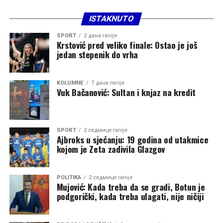
ISTAKNUTO
SPORT
2 дана ranije
Krstović pred veliko finale: Ostao je još
jedan stepenik do vrha
KOLUMNE
7 дана ranije
Vuk Bačanović: Sultan i knjaz na kredit
SPORT
2 седмице ranije
Ajbroks u sjećanju: 19 godina od utakmice
kojom je Zeta zadivila Glazgov
POLITIKA
2 седмице ranije
Mujović: Kada treba da se gradi, Botun je
podgorički, kada treba ulagati, nije ničiji