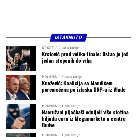
ISTAKNUTO
SPORT
2 дана ranije
Krstović pred veliko finale: Ostao je još
jedan stepenik do vrha
POLITIKA
3 дана ranije
Knežević: Koalicija sa Mandićem
poremećena po izlasku DNP-a iz Vlade
HRONIKA
1 дан ranije
Naoružani pljačkaši odnijeli više stotina
hiljada eura iz Megamarketa u centru
Budve
HRONIKA
1 дан ranije