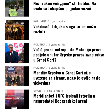
Novi zakon već „puni“ statistiku: Na
svaki sat uhapšen po jedan vozač
KOLUMNE
1 дан ranije
Vukićević: Litijska sloga se ne može
razbiti
POLITIKA
3 дана ranije
Vučić preko mitropolita Metodija pravi
podjele unutar Srpske pravoslavne crkve
u Crnoj Gori?
POLITIKA
3 дана ranije
Mandić: Srpstvo u Crnoj Gori nije
uvezeno sa strane, nego je ovdje raslo
vjekovima
SPORT
3 дана ranije
Meridianbet i UFC ispisali istoriju u
rasprodatoj Beogradskoj areni