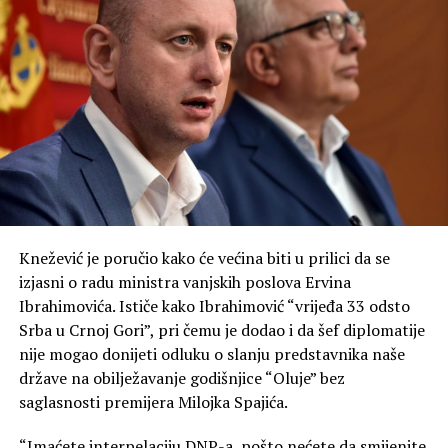
„Ne može se srpskom narodu osporavati pravo koje se
svima drugima priznaje. Ne možemo voditi politiku
kakvu je vodio bivši režim“, kazao je Mandić.
On je rekao da za njega politika nije umijeće da se ljudi
drže u rovovima, nego da se iz njih izađe.
„Ponekad je najveća snaga da u odgovoru na mržnju ne
postanemo ono protiv čega se borimo. Posebnu
zahvalnost u tom smislu dugujemo našoj svetoj Srpskoj
Knežević je poručio kako će većina biti u prilici da se
pravoslavnoj crkvi“, kazao je Mandić.
izjasni o radu ministra vanjskih poslova Ervina
Ibrahimovića. Ističe kako Ibrahimović “vrijeđa 33 odsto
On je podsjetio na veliku ulogu pokojnog mitropolita
Srba u Crnoj Gori”, pri čemu je dodao i da šef diplomatije
Amfilohija, ističući njegov nemjerljiv doprinos očuvanju
nije mogao donijeti odluku o slanju predstavnika naše
sabornosti i duhovnosti Crne Gore.
države na obilježavanje godišnjice “Oluje” bez
saglasnosti premijera Milojka Spajića.
„Da li danas mi, potomci velikih ljudi koji su znali da se
pomire i nakon zločina, možemo da nađemo snage da
“Imaćete interpelaciju DNP-a, pošto nećete da smijenite