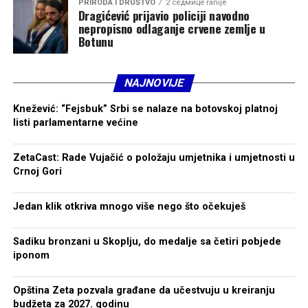
PRIRODA I DRUŠTVO
2 седмице ranije
Dragićević prijavio policiji navodno
nepropisno odlaganje crvene zemlje u
Botunu
NAJNOVIJE
Knežević: “Fejsbuk” Srbi se nalaze na botovskoj platnoj
listi parlamentarne većine
ZetaCast: Rade Vujačić o položaju umjetnika i umjetnosti u
Crnoj Gori
Jedan klik otkriva mnogo više nego što očekuješ
Sadiku bronzani u Skoplju, do medalje sa četiri pobjede
iponom
Opština Zeta pozvala građane da učestvuju u kreiranju
budžeta za 2027. godinu