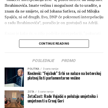
krenemo naprijed – moramo“, poručio je Mandić.
Ibrahimovića. Imate većinu i mogućnost da to uradite, a
znam da ne smijete, ni od Johana Satlera, ni od Milojka
Naša današnja Fundina, kazao je, jeste borba za uspješno
Spajića, ni od drugih. Evo, DNP će pokrenuti interpelaciju
i srećno društvo.
o radu Ibrahimovića”, poručio je on gostujući na Adriji.
„Neka je vječna slava junacima Fundine i neka Bog
Kazao je kako će, u cilju podrške interpelaciji, “pokucati
blagoslovi Crnu Goru“, kazao je Mandić.
na vrata poslaničkih klubova svih doskorašnjih
CONTINUE READING
koalicionih partnera”.
“Ovo nije prvi put da mi trpimo nacionalna poniženja od
POSLEDNJE
PROMO
strane Ministarstva vanjskih poslova, a da svi ćute, pri
čemu nikad više Srba nije bilo u vlasti”, dodao je.
POLITIKA
3 сата ranije
Knežević: “Fejsbuk” Srbi se nalaze na botovskoj
Kazao je kako su sa Novom srpskom demokratijom u
platnoj listi parlamentarne većine
“projektnoj koaliciji”, ali da je ona “osnovna”
poremećena po izlasku DNP-a iz Vlade.
ZETA
5 сати ranije
ZetaCast: Rade Vujačić o položaju umjetnika i
“Jasno je da Andrija Mandić i ja drugačije vidimo način
umjetnosti u Crnoj Gori
zaštite interesa srpskog naroda i nije bilo potrebe za