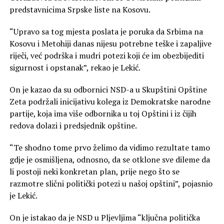
predstavnicima Srpske liste na Kosovu.
“Upravo sa tog mjesta poslata je poruka da Srbima na
Kosovu i Metohiji danas nijesu potrebne teške i zapaljive
riječi, već podrška i mudri potezi koji će im obezbijediti
sigurnost i opstanak”, rekao je Lekić.
On je kazao da su odbornici NSD-a u Skupštini Opštine
Zeta podržali inicijativu kolega iz Demokratske narodne
partije, koja ima više odbornika u toj Opštini i iz čijih
redova dolazi i predsjednik opštine.
“Te shodno tome prvo želimo da vidimo rezultate tamo
gdje je osmišljena, odnosno, da se otklone sve dileme da
li postoji neki konkretan plan, prije nego što se
razmotre slični politički potezi u našoj opštini”, pojasnio
je Lekić.
On je istakao da je NSD u Pljevljima “ključna politička