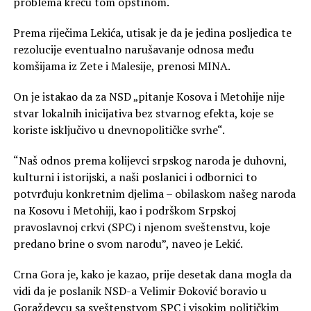
problema kreću tom opštinom.
Prema riječima Lekića, utisak je da je jedina posljedica te
rezolucije eventualno narušavanje odnosa među
komšijama iz Zete i Malesije, prenosi MINA.
On je istakao da za NSD „pitanje Kosova i Metohije nije
stvar lokalnih inicijativa bez stvarnog efekta, koje se
koriste isključivo u dnevnopolitičke svrhe“.
“Naš odnos prema kolijevci srpskog naroda je duhovni,
kulturni i istorijski, a naši poslanici i odbornici to
potvrđuju konkretnim djelima – obilaskom našeg naroda
na Kosovu i Metohiji, kao i podrškom Srpskoj
pravoslavnoj crkvi (SPC) i njenom sveštenstvu, koje
predano brine o svom narodu”, naveo je Lekić.
Crna Gora je, kako je kazao, prije desetak dana mogla da
vidi da je poslanik NSD-a Velimir Đoković boravio u
Goraždevcu sa sveštenstvom SPC i visokim političkim