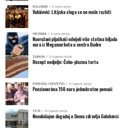
Ovo nije bio prvi put da je pronađen novac Pabla
KOLUMNE
6 сати ranije
Eskobara.
Vukićević: Litijska sloga se ne može razbiti
Na vrhuncu slave, sam narko-bos je imao velike sume
novca skrivene na farmama i u džungli. Mnoge od tih
HRONIKA
6 сати ranije
zaliha su zaboravljene nakon njegove smrti 1993. godine.
Naoružani pljačkaši odnijeli više stotina hiljada
eura iz Megamarketa u centru Budve
Otkriće je ponovo pobudilo interesovanje za legendarno
“blago Pabla Eskobara”, ali je takođe izazvalo
ZABAVA
3 године ranije
Recept nedjelje: Čoko-plazma torta
zabrinutost za bezbednost farmera i njegove porodice.
Vlada Kolumbije razmatra da li da zapleni 600 miliona
dolara ili da dodeli nagradu farmeru.
PRIRODA I DRUŠTVO
4 године ranije
Penzionerima 150 eura jednokratne pomoći
ZETA
4 године ranije
Neuobičajen događaj u Domu zdravlja Golubovci