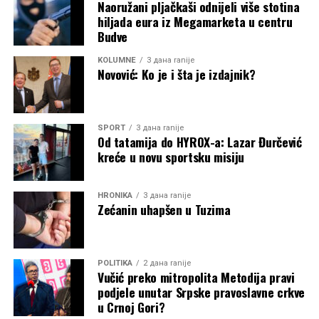
Naoružani pljačkaši odnijeli više stotina
hiljada eura iz Megamarketa u centru
Budve
KOLUMNE
3 дана ranije
Novović: Ko je i šta je izdajnik?
SPORT
3 дана ranije
Od tatamija do HYROX-a: Lazar Đurčević
kreće u novu sportsku misiju
HRONIKA
3 дана ranije
Zećanin uhapšen u Tuzima
POLITIKA
2 дана ranije
Vučić preko mitropolita Metodija pravi
podjele unutar Srpske pravoslavne crkve
u Crnoj Gori?