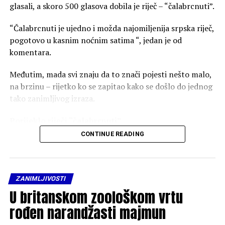
glasali, a skoro 500 glasova dobila je riječ – “čalabrcnuti”.
“Čalabrcnuti je ujedno i možda najomiljenija srpska riječ,
pogotovo u kasnim noćnim satima “, jedan je od
komentara.
Međutim, mada svi znaju da to znači pojesti nešto malo,
na brzinu – rijetko ko se zapitao kako se došlo do jednog
tako zanimljivog izraza.
Porijeklo riječi “čalabrcnuti”
CONTINUE READING
“Čalabrcnuti ili labrcnuti znači prezalogajiti, pojesti
nešto malo i na brzinu. Isto tako riječ čalabrčak znači
zalogaj, užina”, navodi se na stranici Porijeklo riječi, a dat
je i primer: “Čalabrčak dok ne prispije ručak”.
ZANIMLJIVOSTI
U britanskom zoološkom vrtu
“Prefiks ‘čala’ dolazi od turskog glagola ‘çalmak’ (udariti)
rođen narandžasti majmun
i znači ‘udri’, te on opisuje brzinu radnje. Glagol ‘brcnuti’