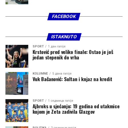
FACEBOOK
ISTAKNUTO
SPORT
1 дан ranije
Krstović pred veliko finale: Ostao je još
jedan stepenik do vrha
KOLUMNE
5 дана ranije
Vuk Bačanović: Sultan i knjaz na kredit
SPORT
1 седмица ranije
Ajbroks u sjećanju: 19 godina od utakmice
kojom je Zeta zadivila Glazgov
POLITIKA
2 седмице ranije