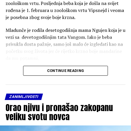
zoološkom vrtu. Posljednja beba koja je došla na svijet
rođena je 1. februara u zoološkom vrtu Vipsnejd i veoma
je posebna zbog svoje boje krzna.
Mladunče je rodila desetogodišnja mama Ngujen koja je u
vezi sa devetogodišnjim tata Vangom. Iako je beba
privukla dosta pažnje, samo još malo će izgledati kao na
početku svog života jer će rijetko krzno boje mandarine
da mu potamni.
Kako piše Sun, bebe se rađaju sa ovom bojom da bi
CONTINUE READING
roditelji lako mogli da uoče svoje mladunce kada se o
njima brinu drugi članovi grupe. Tim u zoološkom vrtu
Vipsnejd je obaviješten o rođenju od strane uzbuđenog
ZANIMLJIVOSTI
posjetioca, koji je primijetio majku Ngujen kako nosi
Orao njivu i pronašao zakopanu
novorođenče u naručju.
veliku svotu novca
„Oduševljeni smo što imamo bebu fransin langura u
našem vrtu”, rekla je Amanda Robinson, rukovodilac