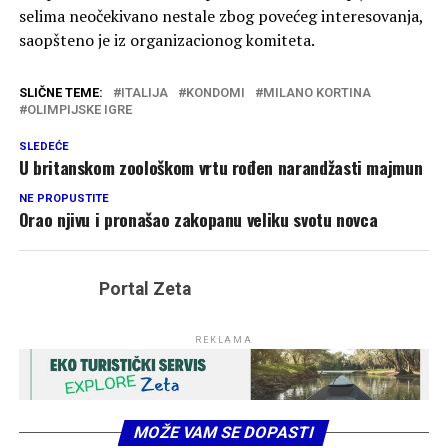
selima neočekivano nestale zbog povećeg interesovanja,
saopšteno je iz organizacionog komiteta.
SLIČNE TEME:
ITALIJA
KONDOMI
MILANO KORTINA
OLIMPIJSKE IGRE
SLEDEĆE
U britanskom zoološkom vrtu rođen narandžasti majmun
NE PROPUSTITE
Orao njivu i pronašao zakopanu veliku svotu novca
Portal Zeta
REKLAMA
MOŽE VAM SE DOPASTI