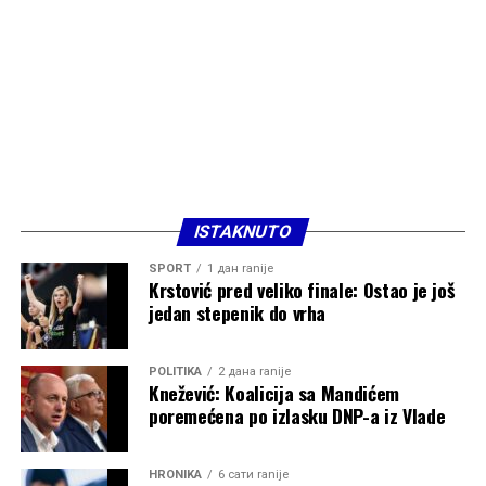
ISTAKNUTO
SPORT
1 дан ranije
Krstović pred veliko finale: Ostao je još
jedan stepenik do vrha
POLITIKA
2 дана ranije
Knežević: Koalicija sa Mandićem
poremećena po izlasku DNP-a iz Vlade
HRONIKA
6 сати ranije