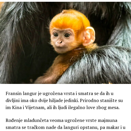
je u vezi s glagolom ‘brkati’ koji znači prevrtati,
preturati; mešati jelo. Glagoli brcnuti i brkati nastali su
onomatopejom br-br. Istog porekla su i reči ‘brljati’
(kašikom premetati po činiji), ‘brljav’ (musav), ‘brljotina’,
‘brlog'”, objašnjeno je.
Fransin langur je ugrožena vrsta i smatra se da ih u
divljini ima oko dvije hiljade jedinki. Prirodno stanište su
im Kina i Vijetnam, ali ih ljudi ilegalno love zbog mesa.
Rođenje mladunčeta veoma ugrožene vrste majmuna
smatra se tračkom nade da languri opstanu, pa makar i u