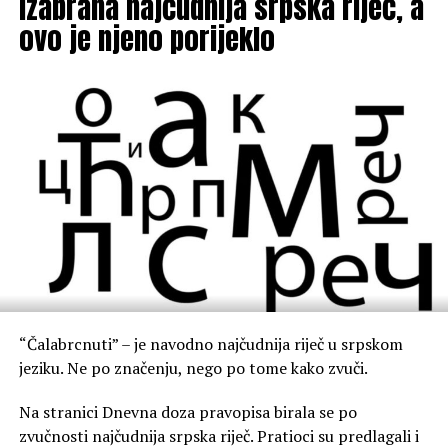
Izabrana najčudnija srpska riječ, a
ovo je njeno porijeklo
“Čalabrcnuti” – je navodno najčudnija riječ u srpskom
jeziku. Ne po značenju, nego po tome kako zvuči.
Na stranici Dnevna doza pravopisa birala se po
zvučnosti najčudnija srpska riječ. Pratioci su predlagali i