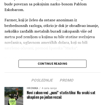
bude povezan sa pokojnim narko-bosom Pablom
Eskobarom.
Farmer, koji je želeo da ostane anoniman iz
bezbednosnih razloga, otkrio je dok je obrađivao imanje,
nekoliko zarđalih metalnih buradi zakopanih više od
metra pod zemljom u kojima su bile stotine svežnjeva
novčanica, uglavnom američkih dolara, koji su bili
savršeno očuvani, prenosi španska “Marka”.
Kolumbijske vlasti su, nakon što su dobile obaveštenje o
otkriću, pokrenule istragu kako bi utvrdile tačno poreklo
CONTINUE READING
novca.
Prema prvim pretpostavkama, novac bi mogao da bude
POSLEDNJE
PROMO
deo skrivenih skladišta koja je kartel Medeljin koristio
HRONIKA
4 сата ranije
1980-ih i 1990-ih za skladištenje velikih količina gotovine
Novi zakon već „puni“ statistiku: Na svaki sat
koje nije bilo moguće lako legalizovati ili premestiti.
uhapšen po jedan vozač