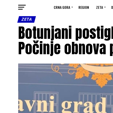
CRNA GORA
REGION
ZETA
D
ZETA
Botunjani posti
Počinje obnova 