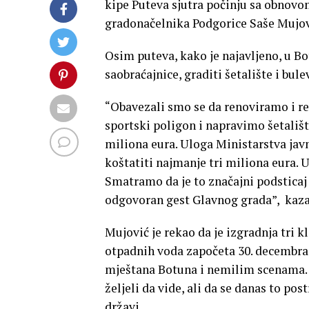
kipe Puteva sjutra počinju sa obnovo
gradonačelnika Podgorice Saše Mujov
Osim puteva, kako je najavljeno, u Bot
saobraćajnice, graditi šetalište i bule
“Obavezali smo se da renoviramo i r
sportski poligon i napravimo šetališt
miliona eura. Uloga Ministarstva javni
koštatiti najmanje tri miliona eura. 
Smatramo da je to značajni podsticaj l
odgovoran gest Glavnog grada”, kaz
Mujović je rekao da je izgradnja tri 
otpadnih voda započeta 30. decembra 
mještana Botuna i nemilim scenama. On
željeli da vide, ali da se danas to pos
državi.