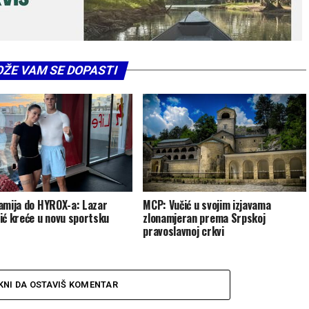
ŽE VAM SE DOPASTI
amija do HYROX-a: Lazar
MCP: Vučić u svojim izjavama
ić kreće u novu sportsku
zlonamjeran prema Srpskoj
pravoslavnoj crkvi
KNI DA OSTAVIŠ KOMENTAR