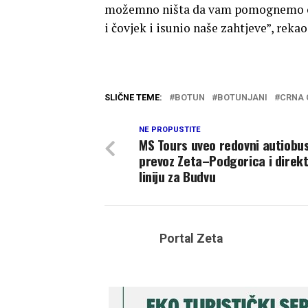
možemno ništa da vam pomognemo oko
i čovjek i isunio naše zahtjeve”, rekao
SLIČNE TEME:
BOTUN
BOTUNJANI
CRNA 
NE PROPUSTITE
MS Tours uveo redovni autiobu
prevoz Zeta–Podgorica i direk
liniju za Budvu
Portal Zeta