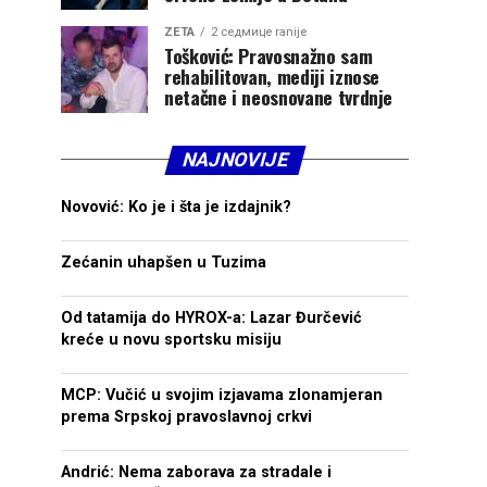
ZETA
2 седмице ranije
Tošković: Pravosnažno sam
rehabilitovan, mediji iznose
netačne i neosnovane tvrdnje
NAJNOVIJE
Novović: Ko je i šta je izdajnik?
Zećanin uhapšen u Tuzima
Od tatamija do HYROX-a: Lazar Đurčević
kreće u novu sportsku misiju
MCP: Vučić u svojim izjavama zlonamjeran
prema Srpskoj pravoslavnoj crkvi
Andrić: Nema zaborava za stradale i