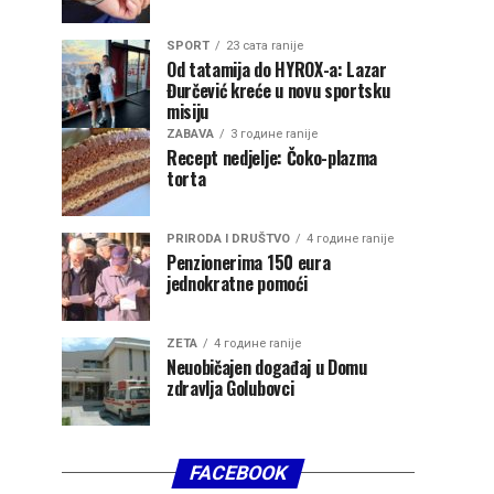
SPORT
23 сата ranije
Od tatamija do HYROX-a: Lazar
Đurčević kreće u novu sportsku
misiju
ZABAVA
3 године ranije
Recept nedjelje: Čoko-plazma
torta
PRIRODA I DRUŠTVO
4 године ranije
Penzionerima 150 eura
jednokratne pomoći
ZETA
4 године ranije
Neuobičajen događaj u Domu
zdravlja Golubovci
FACEBOOK