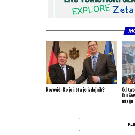
MO
Novović: Ko je i šta je izdajnik?
Od tat
Đurčev
misiju
KLI