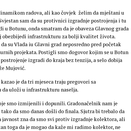
inamikom radova, ali kao čovjek želim da mještani u
jestan sam da su protivnici izgradnje postrojenja i tu
adi u Botunu, onda smatram da je obaveza Glavnog grada
obezbijedi infrastrukturu za bolji kvalitet života.
 da su Vlada iu Glavni grad neposredno pred početak
turnih projekata. Postigli smo dogovor kojim se u Botun
postrojenje izgradi do kraja bez tenzija, a selo dobija
aže Mujović.
 kazao je da tri mjeseca traju pregovori sa
 da uloži u infrastrukturu naselja.
oje smo izmijenili i dopunili. Gradonačelnik nam je
, tako da smo danas došli do finala. Sjutra bi trebalo da
h javnost zna da smo svi protiv izgradnje kolektora, ali
stan toga da je mogao da kaže mi radimo kolektor, ne