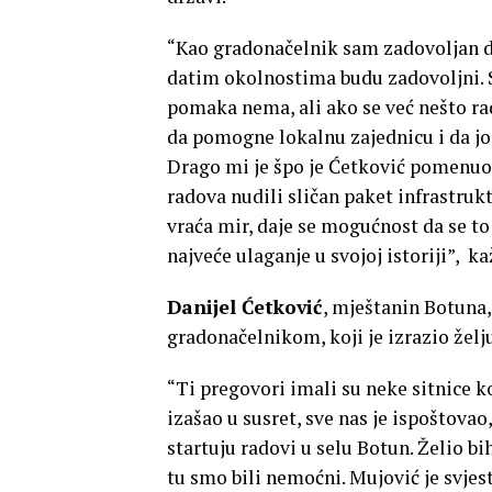
“Kao gradonačelnik sam zadovoljan d
datim okolnostima budu zadovoljni. Sv
pomaka nema, ali ako se već nešto r
da pomogne lokalnu zajednicu i da joj 
Drago mi je špo je Ćetković pomenuo
radova nudili sličan paket infrastruk
vraća mir, daje se mogućnost da se to 
najveće ulaganje u svojoj istoriji”, k
Danijel Ćetković
, mještanin Botuna,
gradonačelnikom, koji je izrazio želju
“Ti pregovori imali su neke sitnice k
izašao u susret, sve nas je ispoštovao
startuju radovi u selu Botun. Želio bi
tu smo bili nemoćni. Mujović je svje