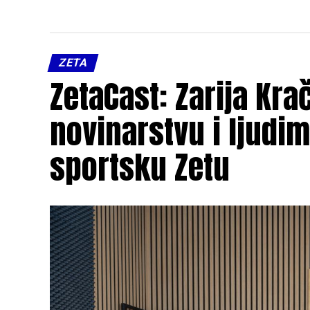
ZETA
ZetaCast: Zarija Kra
novinarstvu i ljudim
sportsku Zetu