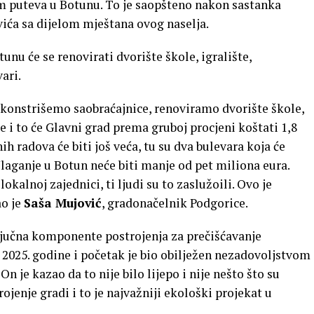
m puteva u Botunu. To je saopšteno nakon sastanka
ića sa dijelom mještana ovog naselja.
unu će se renovirati dvorište škole, igralište,
vari.
ekonstrišemo saobraćajnice, renoviramo dvorište škole,
e i to će Glavni grad prema gruboj procjeni koštati 1,8
h radova će biti još veća, tu su dva bulevara koja će
Ulaganje u Botun neće biti manje od pet miliona eura.
okalnoj zajednici, ti ljudi su to zaslužoili. Ovo je
ao je
Saša Mujović
, gradonačelnik Podgorice.
ključna komponente postrojenja za prečišćavanje
2025. godine i početak je bio obilježen nezadovoljstvom
 je kazao da to nije bilo lijepo i nije nešto što su
trojenje gradi i to je najvažniji ekološki projekat u