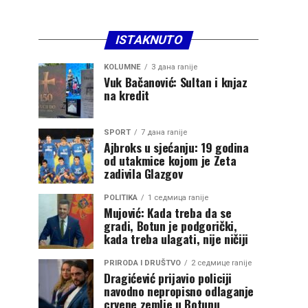
ISTAKNUTO
KOLUMNE
3 дана ranije
Vuk Bačanović: Sultan i knjaz
na kredit
SPORT
7 дана ranije
Ajbroks u sjećanju: 19 godina
od utakmice kojom je Zeta
zadivila Glazgov
POLITIKA
1 седмица ranije
Mujović: Kada treba da se
gradi, Botun je podgorički,
kada treba ulagati, nije ničiji
PRIRODA I DRUŠTVO
2 седмице ranije
Dragićević prijavio policiji
navodno nepropisno odlaganje
crvene zemlje u Botunu