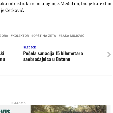
 infrastruktire ni ulaganje. Međutim, bio je korektan
 je Ćetković.
GORA
KOLEKTOR
OPŠTINA ZETA
SAŠA MUJOVIĆ
SLEDEĆE
ski
Počela sanacija 15 kilometara
tnu
saobraćajnica u Botunu
REKLAMA