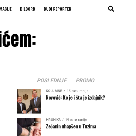
MACIJE
BILBORD
BUDI REPORTER
vićem:
POSLEDNJE
PROMO
KOLUMNE
15 сати ranije
Novović: Ko je i šta je izdajnik?
HRONIKA
19 сати ranije
Zećanin uhapšen u Tuzima