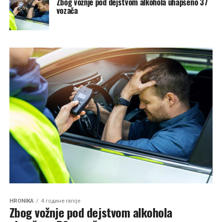
Zbog vožnje pod dejstvom alkohola uhapšeno 37
vozača
HRONIKA
4 године ranije
Zbog vožnje pod dejstvom alkohola