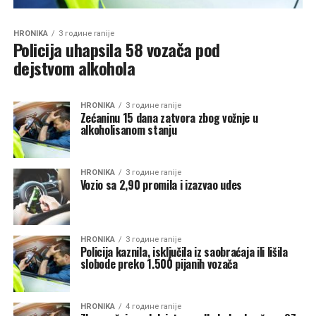
HRONIKA
3 године ranije
Policija uhapsila 58 vozača pod
dejstvom alkohola
HRONIKA
3 године ranije
Zećaninu 15 dana zatvora zbog vožnje u
alkoholisanom stanju
HRONIKA
3 године ranije
Vozio sa 2,90 promila i izazvao udes
HRONIKA
3 године ranije
Policija kaznila, isključila iz saobraćaja ili lišila
slobode preko 1.500 pijanih vozača
HRONIKA
4 године ranije