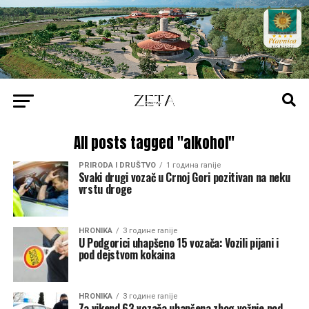
All posts tagged "alkohol"
PRIRODA I DRUŠTVO
1 година ranije
Svaki drugi vozač u Crnoj Gori pozitivan na neku
vrstu droge
HRONIKA
3 године ranije
U Podgorici uhapšeno 15 vozača: Vozili pijani i
pod dejstvom kokaina
HRONIKA
3 године ranije
Za vikend 63 vozača uhapšena zbog vožnje pod