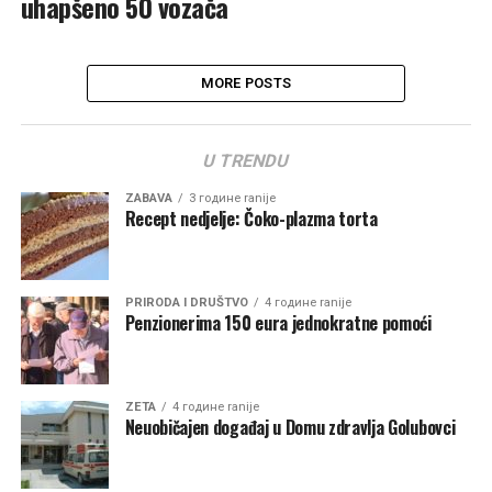
uhapšeno 50 vozača
MORE POSTS
U TRENDU
ZABAVA
3 године ranije
Recept nedjelje: Čoko-plazma torta
PRIRODA I DRUŠTVO
4 године ranije
Penzionerima 150 eura jednokratne pomoći
ZETA
4 године ranije
Neuobičajen događaj u Domu zdravlja Golubovci