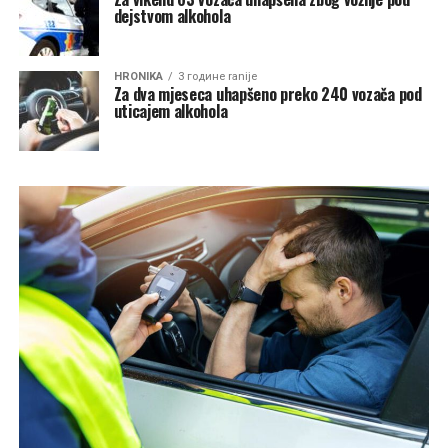
dejstvom alkohola
HRONIKA
3 године ranije
Za dva mjeseca uhapšeno preko 240 vozača pod
uticajem alkohola