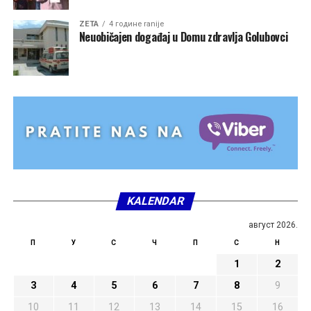
ZETA
4 године ranije
Neuobičajen događaj u Domu zdravlja Golubovci
KALENDAR
август 2026.
П
У
С
Ч
П
С
Н
1
2
3
4
5
6
7
8
9
10
11
12
13
14
15
16