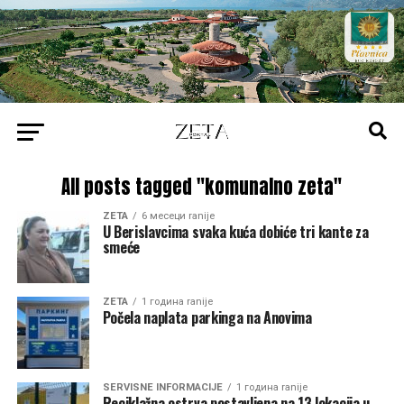
All posts tagged "komunalno zeta"
ZETA
6 месеци ranije
U Berislavcima svaka kuća dobiće tri kante za
smeće
ZETA
1 година ranije
Počela naplata parkinga na Anovima
SERVISNE INFORMACIJE
1 година ranije
Reciklažna ostrva postavljena na 13 lokacija u