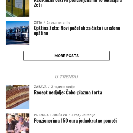
Zeti
ZETA
2 године ranije
Opština Zeta: Novi početak za čistu i uređenu
opštinu
MORE POSTS
U TRENDU
ZABAVA
3 године ranije
Recept nedjelje: Čoko-plazma torta
PRIRODA I DRUŠTVO
4 године ranije
Penzionerima 150 eura jednokratne pomoći