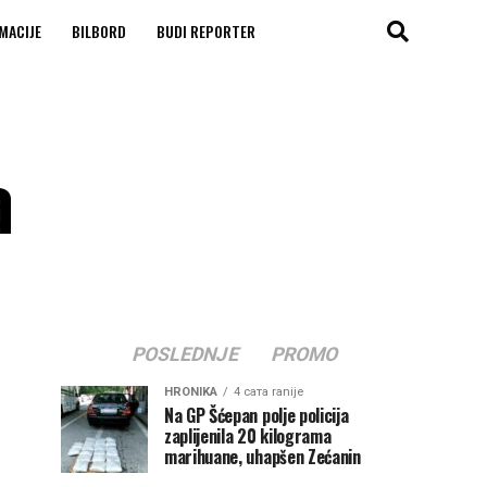
MACIJE
BILBORD
BUDI REPORTER
a
POSLEDNJE
PROMO
HRONIKA
4 сата ranije
Na GP Šćepan polje policija
zaplijenila 20 kilograma
marihuane, uhapšen Zećanin