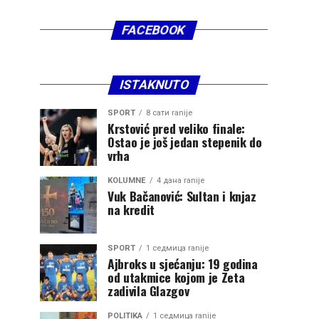
FACEBOOK
ISTAKNUTO
SPORT
8 сати ranije
Krstović pred veliko finale:
Ostao je još jedan stepenik do
vrha
KOLUMNE
4 дана ranije
Vuk Bačanović: Sultan i knjaz
na kredit
SPORT
1 седмица ranije
Ajbroks u sjećanju: 19 godina
od utakmice kojom je Zeta
zadivila Glazgov
POLITIKA
1 седмица ranije