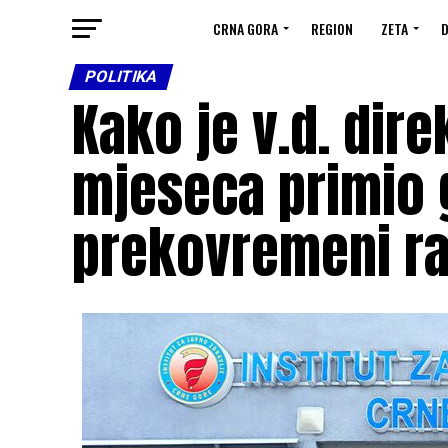
CRNA GORA
REGION
ZETA
D
POLITIKA
Kako je v.d. dire
mjeseca primio 
prekovremeni r