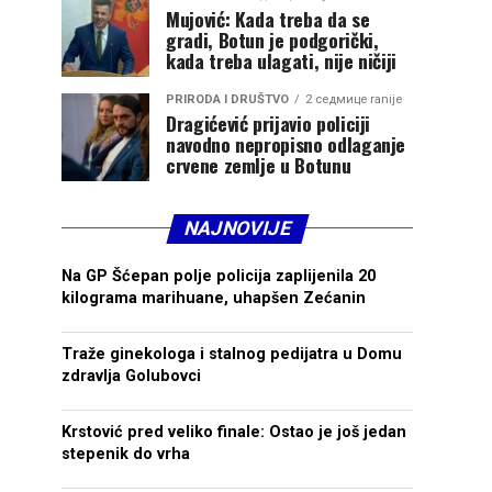
Mujović: Kada treba da se
gradi, Botun je podgorički,
kada treba ulagati, nije ničiji
PRIRODA I DRUŠTVO
2 седмице ranije
Dragićević prijavio policiji
navodno nepropisno odlaganje
crvene zemlje u Botunu
NAJNOVIJE
Na GP Šćepan polje policija zaplijenila 20
kilograma marihuane, uhapšen Zećanin
Traže ginekologa i stalnog pedijatra u Domu
zdravlja Golubovci
Krstović pred veliko finale: Ostao je još jedan
stepenik do vrha