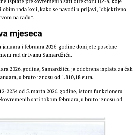
ne isplate prekovremenih sati direktoru IJZ-a, koje
obim rada koji, kako se navodi u prijavi, “objektivno
stvom na radu”.
dva mjeseca
januara i februara 2026. godine donijete posebne
emeni rad dr Ivanu Samardžiću.
uara 2026. godine, Samardžiću je odobrena isplata za čak
nuara, u bruto iznosu od 1.810,18 eura.
2-2234 od 5. marta 2026. godine, istom funkcioneru
rekovremenih sati tokom februara, u bruto iznosu od