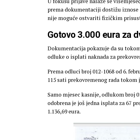
U fokusu prijave nalaze se višemjeseč
prema dokumentaciji dostižu iznose i 
nije moguće ostvariti fizičkim prisu
Gotovo 3.000 eura za 
Dokumentacija pokazuje da su tokom 
odluke o isplati naknada za prekovr
Prema odluci broj 012-1068 od 6. febr
115 sati prekovremenog rada tokom ja
Samo mjesec kasnije, odlukom broj 01
odobrena je još jedna isplata za 67 p
1.136,69 eura.