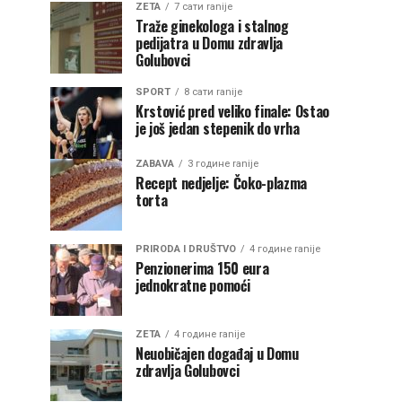
ZETA
7 сати ranije
Traže ginekologa i stalnog
pedijatra u Domu zdravlja
Golubovci
SPORT
8 сати ranije
Krstović pred veliko finale: Ostao
je još jedan stepenik do vrha
ZABAVA
3 године ranije
Recept nedjelje: Čoko-plazma
torta
PRIRODA I DRUŠTVO
4 године ranije
Penzionerima 150 eura
jednokratne pomoći
ZETA
4 године ranije
Neuobičajen događaj u Domu
zdravlja Golubovci