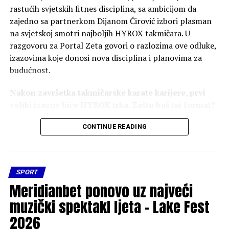
rastućih svjetskih fitnes disciplina, sa ambicijom da
zajedno sa partnerkom Dijanom Ćirović izbori plasman
na svjetskoj smotri najboljih HYROX takmičara. U
razgovoru za Portal Zeta govori o razlozima ove odluke,
izazovima koje donosi nova disciplina i planovima za
budućnost.
Nakon završetka takmičarske karate karijere, prvi
veliki izazov biće HYROX trka. Zašto baš taj format?
Nakon karate karijere želio sam novi izazov koji će
CONTINUE READING
zadržati takmičarski duh i potrebu za napretkom.
HYROX me privukao jer spaja snagu, izdržljivost i
mentalnu snagu – stvari koje su me pratile i kroz karate.
SPORT
To je novi test i prilika da pomjerim svoje granice u
Meridianbet ponovo uz najveći
drugačijem formatu.
muzički spektakl ljeta – Lake Fest
HYROX je posljednjih godina postao globalni fitnes
2026
fenomen i okuplja sve više bivših profesionalnih