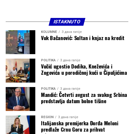
ISTAKNUTO
KOLUMNE
3 дана ranije
Vuk Bačanović: Sultan i knjaz na kredit
POLITIKA
3 дана ranije
Vučić ugostio Dodika, Kneževića i
Zogovića u porodičnoj kući u Čipuljićima
POLITIKA
3 дана ranije
Mandić: Četvrti avgust za svakog Srbina
predstavlja datum bolne tišine
REGION
3 дана ranije
Italijanska premijerka Đorđa Meloni
predlaže Crnu Goru za prihvat