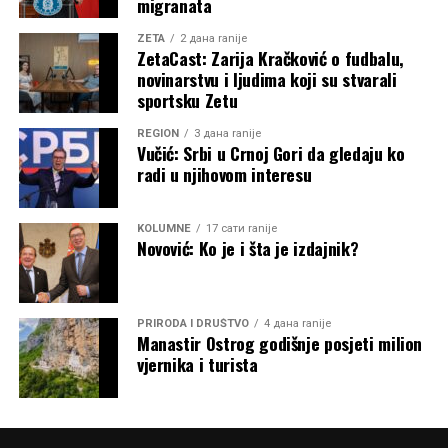
migranata
ZETA
2 дана ranije
ZetaCast: Zarija Kračković o fudbalu,
novinarstvu i ljudima koji su stvarali
sportsku Zetu
REGION
3 дана ranije
Vučić: Srbi u Crnoj Gori da gledaju ko
radi u njihovom interesu
KOLUMNE
17 сати ranije
Novović: Ko je i šta je izdajnik?
PRIRODA I DRUŠTVO
4 дана ranije
Manastir Ostrog godišnje posjeti milion
vjernika i turista