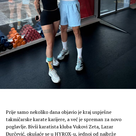
Prije samo nekoliko dana objavio je kraj uspješne
takmičarske karate karijere, a već je spreman za novo
poglavlje. Bivši karatista kluba Vukovi Zeta, Lazar
Đurčević, okušaće se u HYROX-u, jednoj od najbrže