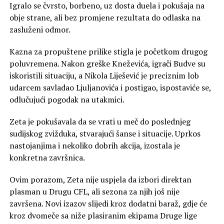
Igralo se čvrsto, borbeno, uz dosta duela i pokušaja na
obje strane, ali bez promjene rezultata do odlaska na
zasluženi odmor.
Kazna za propuštene prilike stigla je početkom drugog
poluvremena. Nakon greške Kneževića, igrači Budve su
iskoristili situaciju, a Nikola Liješević je preciznim lob
udarcem savladao Ljuljanovića i postigao, ispostaviće se,
odlučujući pogodak na utakmici.
Zeta je pokušavala da se vrati u meč do poslednjeg
sudijskog zvižduka, stvarajući šanse i situacije. Uprkos
nastojanjima i nekoliko dobrih akcija, izostala je
konkretna završnica.
Ovim porazom, Zeta nije uspjela da izbori direktan
plasman u Drugu CFL, ali sezona za njih još nije
završena. Novi izazov slijedi kroz dodatni baraž, gdje će
kroz dvomeče sa niže plasiranim ekipama Druge lige