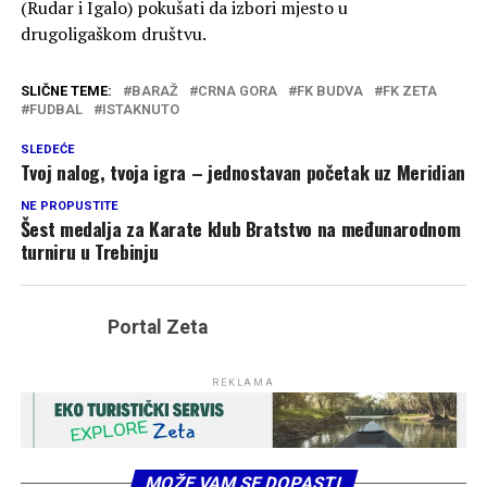
(Rudar i Igalo) pokušati da izbori mjesto u
drugoligaškom društvu.
SLIČNE TEME:
BARAŽ
CRNA GORA
FK BUDVA
FK ZETA
FUDBAL
ISTAKNUTO
SLEDEĆE
Tvoj nalog, tvoja igra – jednostavan početak uz Meridian
NE PROPUSTITE
Šest medalja za Karate klub Bratstvo na međunarodnom
turniru u Trebinju
Portal Zeta
REKLAMA
MOŽE VAM SE DOPASTI