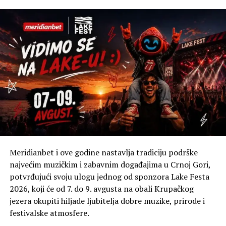
sportista. Da li HYROX vidiš kao jednokratni izazov
ili početak novog sportskog puta?
Za sada sebe vidim u HYROX-u, naravno ukoliko budem
mogao da uskladim obaveze i nastavim na pravi način.
Plan je da se prijavim na nekoliko takmičenja sa svojom
HYROX partnerkom Dijanom i da zajedno pokušamo da
ostvarimo plasman na Svjetskom prvenstvu.
Koliko ti je bilo važno da, i nakon završetka karate
karijere, ostaneš aktivan i pronađeš novu sportsku
motivaciju?
Meridianbet i ove godine nastavlja tradiciju podrške
Poslije svih dešavanja u posljednjoj sezoni, u kojoj sam
najvećim muzičkim i zabavnim događajima u Crnoj Gori,
ostvario najbolji rezultat u karijeri, prošao sam kroz
potvrđujući svoju ulogu jednog od sponzora Lake Festa
težak mentalni period. Nisam želio da sav trud, iskustvo i
2026, koji će od 7. do 9. avgusta na obali Krupačkog
forma koju sam godinama gradio jednostavno nestanu.
jezera okupiti hiljade ljubitelja dobre muzike, prirode i
Osjećao sam da sam i dalje fizički i psihički spreman za
festivalske atmosfere.
novi izazov, a ideja za HYROX je došla kao prava prilika