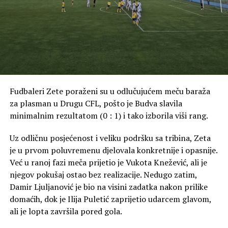
Fudbaleri Zete poraženi su u odlučujućem meču baraža
za plasman u Drugu CFL, pošto je Budva slavila
minimalnim rezultatom (0 : 1) i tako izborila viši rang.
Uz odličnu posjećenost i veliku podršku sa tribina, Zeta
je u prvom poluvremenu djelovala konkretnije i opasnije.
Već u ranoj fazi meča prijetio je Vukota Knežević, ali je
njegov pokušaj ostao bez realizacije. Nedugo zatim,
Damir Ljuljanović je bio na visini zadatka nakon prilike
domaćih, dok je Ilija Puletić zaprijetio udarcem glavom,
ali je lopta završila pored gola.