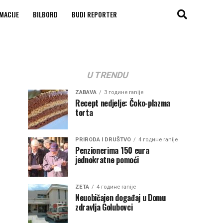
MACIJE
BILBORD
BUDI REPORTER
U TRENDU
ZABAVA
3 године ranije
Recept nedjelje: Čoko-plazma
torta
PRIRODA I DRUŠTVO
4 године ranije
Penzionerima 150 eura
jednokratne pomoći
ZETA
4 године ranije
Neuobičajen događaj u Domu
zdravlja Golubovci