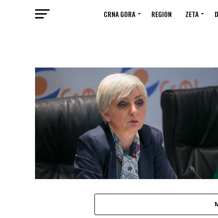
CRNA GORA
REGION
ZETA
D