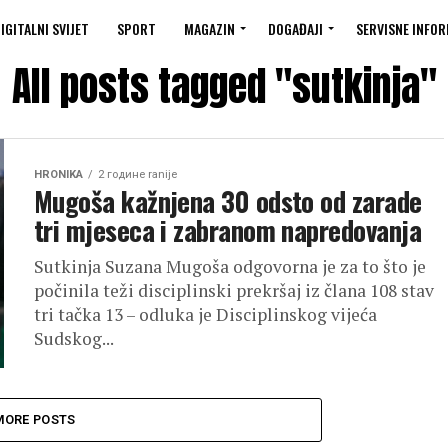
IGITALNI SVIJET
SPORT
MAGAZIN
DOGAĐAJI
SERVISNE INFOR
All posts tagged "sutkinja"
HRONIKA
2 године ranije
Mugoša kažnjena 30 odsto od zarade
tri mjeseca i zabranom napredovanja
Sutkinja Suzana Mugoša odgovorna je za to što je
počinila teži disciplinski prekršaj iz člana 108 stav
tri tačka 13 – odluka je Disciplinskog vijeća
Sudskog...
MORE POSTS