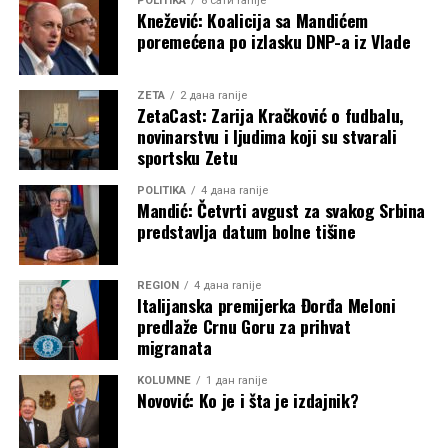
POLITIKA
8 сати ranije
Knežević: Koalicija sa Mandićem
poremećena po izlasku DNP-a iz Vlade
ZETA
2 дана ranije
ZetaCast: Zarija Kračković o fudbalu,
novinarstvu i ljudima koji su stvarali
sportsku Zetu
POLITIKA
4 дана ranije
Mandić: Četvrti avgust za svakog Srbina
predstavlja datum bolne tišine
REGION
4 дана ranije
Italijanska premijerka Đorđa Meloni
predlaže Crnu Goru za prihvat
migranata
KOLUMNE
1 дан ranije
Novović: Ko je i šta je izdajnik?