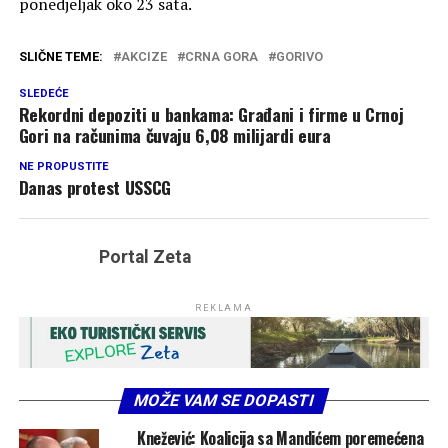
ponedjeljak oko 23 sata.
SLIČNE TEME:
AKCIZE
CRNA GORA
GORIVO
SLEDEĆE
Rekordni depoziti u bankama: Građani i firme u Crnoj
Gori na računima čuvaju 6,08 milijardi eura
NE PROPUSTITE
Danas protest USSCG
Portal Zeta
REKLAMA
MOŽE VAM SE DOPASTI
Knežević: Koalicija sa Mandićem poremećena