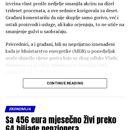
izvršna vlast prošle nedjelje smanjila akcizu na dizel
trideset procenata, a ove sedmice korigovala za deset.
Građani komentarišu da nije skuplje samo gorivo, već i
ostali proizvodi i usluge, ali kako ocjenjuju, to ne utiče na
smanjenje gužvi u saobraćaju.
Privrednici, a i građani, bili su neprijatno iznenađeni
kada je Ministarstvo energetike (MEiR) u ponedjeljak
uveče objavilo cijene goriva koje su zbog odluke Vlade,
donesene na predlog Ministarstva finansija (MF),
poskupile od 12 do 14 centi.
CONTINUE READING
Da su tu informaciju imali na vrijeme, građani i
prevoznici bi sigurno napunili svoje rezervoare, kao što
je bio slučaj sedam dana ranije kada su pohrlili ka
pumpama nakon informacije da će gorivo poskupjeti 16
EKONOMIJA
centi.
Sa 456 eura mjesečno živi preko
Zbog toga, iz Udruženja naftnih kompanija (UNPCG)
64 hiljade penzionera