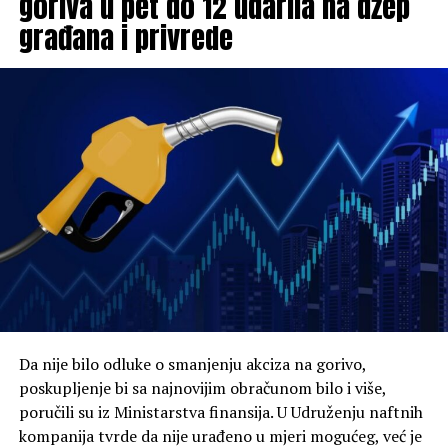
goriva u pet do 12 udarila na džep
građana i privrede
Da nije bilo odluke o smanjenju akciza na gorivo,
poskupljenje bi sa najnovijim obračunom bilo i više,
poručili su iz Ministarstva finansija. U Udruženju naftnih
kompanija tvrde da nije urađeno u mjeri mogućeg, već je