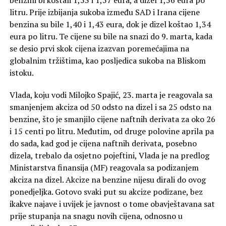
benzini bi koštali 1,53 i 1,57 eura, a dizel 1,56 eura po
litru. Prije izbijanja sukoba između SAD i Irana cijene
benzina su bile 1,40 i 1,43 eura, dok je dizel koštao 1,34
eura po litru. Te cijene su bile na snazi do 9. marta, kada
se desio prvi skok cijena izazvan poremećajima na
globalnim tržištima, kao posljedica sukoba na Bliskom
istoku.
Vlada, koju vodi Milojko Spajić, 23. marta je reagovala sa
smanjenjem akciza od 50 odsto na dizel i sa 25 odsto na
benzine, što je smanjilo cijene naftnih derivata za oko 26
i 15 centi po litru. Međutim, od druge polovine aprila pa
do sada, kad god je cijena naftnih derivata, posebno
dizela, trebalo da osjetno pojeftini, Vlada je na predlog
Ministarstva finansija (MF) reagovala sa podizanjem
akciza na dizel. Akcize na benzine nijesu dirali do ovog
ponedjeljka. Gotovo svaki put su akcize podizane, bez
ikakve najave i uvijek je javnost o tome obavještavana sat
prije stupanja na snagu novih cijena, odnosno u