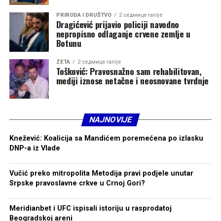
prosječna penzija povećana sa 304 na 425 eura.
Prosječna zarada nastavila je rast, sa 706 na 808 eura.
PRIRODA I DRUŠTVO
2 седмице ranije
Dragićević prijavio policiji navodno
nepropisno odlaganje crvene zemlje u
Spajićeva vlada: Novi rekordni iznosi
Botunu
Od oktobra 2023. godine do danas, u mandatu Milojka
ZETA
2 седмице ranije
Spajića, zabilježeni su novi rekordi.
Tošković: Pravosnažno sam rehabilitovan,
mediji iznose netačne i neosnovane tvrdnje
Minimalna zarada povećana je sa 450 na 600 eura (uz viši
iznos od 800 eura za visoku stručnu spremu), minimalna
penzija sa 296 na 456 eura, dok je prosječna plata
dostigla 1.033 eura, u odnosu na oko 803 eura na
NAJNOVIJE
početku mandata.
Prosječna penzija porasla je sa 425 na 561 euro, što
Knežević: Koalicija sa Mandićem poremećena po izlasku
DNP-a iz Vlade
predstavlja najveći nominalni iznos do sada.
Vučić preko mitropolita Metodija pravi podjele unutar
Srpske pravoslavne crkve u Crnoj Gori?
Meridianbet i UFC ispisali istoriju u rasprodatoj
Beogradskoj areni