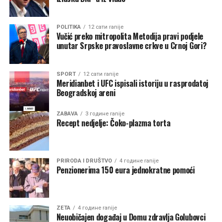
2025. godini, koji su iznosili 161,86 miliona eura. Opšti
prihodi budžeta – tj. nedostajuća sredstva ili deficit
POLITIKA
12 сати ranije
Fonda PIO, nominalno iznosi 219,75 miliona eura, i za
Vučić preko mitropolita Metodija pravi podjele
unutar Srpske pravoslavne crkve u Crnoj Gori?
5,4 odsto su niži od iznosa deficita u 2025. godini, koji je
iznosio 232,29 miliona eura”, naveli su iz Fonda.
SPORT
12 сати ranije
Meridianbet i UFC ispisali istoriju u rasprodatoj
Beogradskoj areni
Izvor:
DAN
ZABAVA
3 године ranije
Recept nedjelje: Čoko-plazma torta
Markovićev mandat: Stabilnost bez velikih pomaka
Tokom mandata Duška Markovića (2016–2020)
PRIRODA I DRUŠTVO
4 године ranije
nastavljen je postepen rast primanja.
Penzionerima 150 eura jednokratne pomoći
Minimalna zarada povećana je sa 193 na 222 eura,
minimalna penzija sa 121 na 147 eura, dok je prosječna
plata porasla sa 510 na 524 eura. Prosječna penzija
ZETA
4 године ranije
povećana je sa 280 na 289 eura, što predstavlja jedno od
Neuobičajen događaj u Domu zdravlja Golubovci