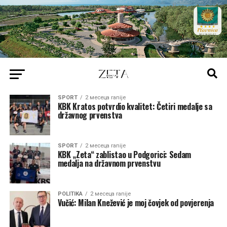
SPORT
2 месеца ranije
KBK Kratos potvrdio kvalitet: Četiri medalje sa
državnog prvenstva
SPORT
2 месеца ranije
KBK „Zeta“ zablistao u Podgorici: Sedam
medalja na državnom prvenstvu
POLITIKA
2 месеца ranije
Vučić: Milan Knežević je moj čovjek od povjerenja