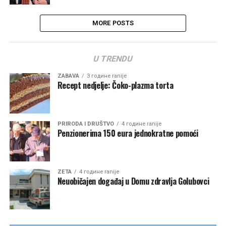
MORE POSTS
U TRENDU
ZABAVA
3 године ranije
Recept nedjelje: Čoko-plazma torta
PRIRODA I DRUŠTVO
4 године ranije
Penzionerima 150 eura jednokratne pomoći
ZETA
4 године ranije
Neuobičajen događaj u Domu zdravlja Golubovci