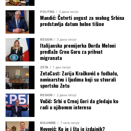
POLITIKA
3 дана ranije
Mandić: Četvrti avgust za svakog Srbina
predstavlja datum bolne tišine
REGION
3 дана ranije
Italijanska premijerka Đorđa Meloni
predlaže Crnu Goru za prihvat
migranata
ZETA
1 дан ranije
ZetaCast: Zarija Kračković o fudbalu,
novinarstvu i ljudima koji su stvarali
sportsku Zetu
REGION
2 дана ranije
Vučić: Srbi u Crnoj Gori da gledaju ko
radi u njihovom interesu
KOLUMNE
7 сати ranije
Novović: Ko je i šta je izdajnik?