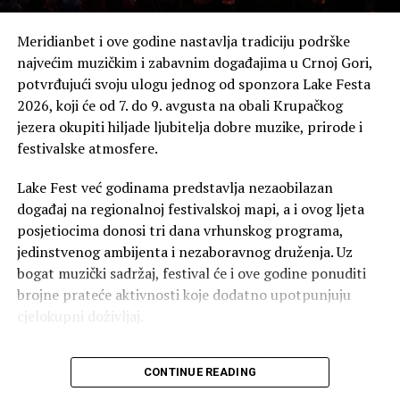
motivaciju?
Meridianbet i ove godine nastavlja tradiciju podrške
Poslije svih dešavanja u posljednjoj sezoni, u kojoj sam
najvećim muzičkim i zabavnim događajima u Crnoj Gori,
ostvario najbolji rezultat u karijeri, prošao sam kroz
potvrđujući svoju ulogu jednog od sponzora Lake Festa
težak mentalni period. Nisam želio da sav trud, iskustvo i
2026, koji će od 7. do 9. avgusta na obali Krupačkog
forma koju sam godinama gradio jednostavno nestanu.
jezera okupiti hiljade ljubitelja dobre muzike, prirode i
Osjećao sam da sam i dalje fizički i psihički spreman za
festivalske atmosfere.
novi izazov, a ideja za HYROX je došla kao prava prilika
da nastavim da se dokazujem i pokažem u najboljem
Lake Fest već godinama predstavlja nezaobilazan
mogućem svjetlu.
događaj na regionalnoj festivalskoj mapi, a i ovog ljeta
posjetiocima donosi tri dana vrhunskog programa,
Koliko ti je karate pomogao u pripremama za ovako
jedinstvenog ambijenta i nezaboravnog druženja. Uz
zahtjevno takmičenje koje kombinuje trčanje i
bogat muzički sadržaj, festival će i ove godine ponuditi
funkcionalne vježbe?
brojne prateće aktivnosti koje dodatno upotpunjuju
cjelokupni doživljaj.
Karate mi je mnogo pomogao, prije svega kroz
disciplinu, radne navike i mentalnu snagu. Godine
Kao jedan od sponzora festivala,
Meridianbet
će i ove
provedene u vrhunskom sportu naučile su me kako da
CONTINUE READING
godine biti dio festivalske energije kroz
treniram, kako da podnesem napor i kako da ostanem
svoju
Meridianbet Fan zonu
, osmišljenu kao mjesto