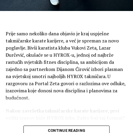
Prije samo nekoliko dana objavio je kraj uspješne
takmičarske karate karijere, a već je spreman za novo
poglavlje. Bivši karatista kluba Vukovi Zeta, Lazar
Đurčević, okušaće se u HYROX-u, jednoj od najbrže
rastućih svjetskih fitnes disciplina, sa ambicijom da
zajedno sa partnerkom Dijanom Ćirović izbori plasman
na svjetskoj smotri najboljih HYROX takmičara. U
razgovoru za Portal Zeta govori o razlozima ove odluke,
izazovima koje donosi nova disciplina i planovima za
budućnost.
Nakon završetka takmičarske karate karijere, prvi
veliki izazov biće HYROX trka. Zašto baš taj format?
Nakon karate karijere želio sam novi izazov koji će
CONTINUE READING