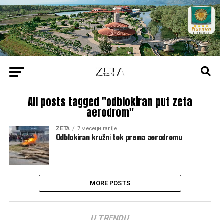
All posts tagged "odblokiran put zeta
aerodrom"
ZETA
7 месеци ranije
Odblokiran kružni tok prema aerodromu
MORE POSTS
U TRENDU