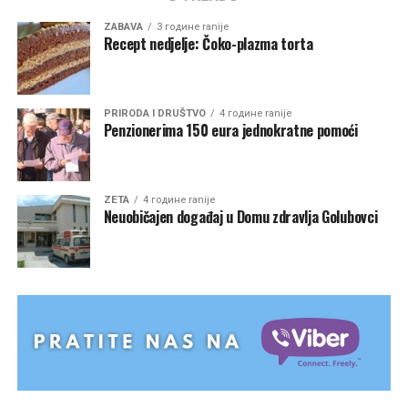
ZABAVA
3 године ranije
Recept nedjelje: Čoko-plazma torta
PRIRODA I DRUŠTVO
4 године ranije
Penzionerima 150 eura jednokratne pomoći
ZETA
4 године ranije
Neuobičajen događaj u Domu zdravlja Golubovci