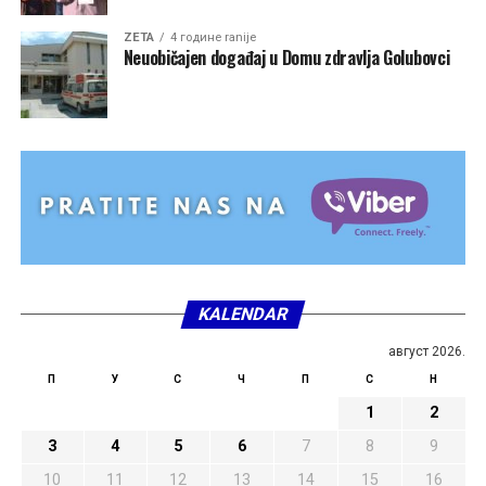
ZETA
4 године ranije
Neuobičajen događaj u Domu zdravlja Golubovci
KALENDAR
август 2026.
П
У
С
Ч
П
С
Н
1
2
3
4
5
6
7
8
9
10
11
12
13
14
15
16