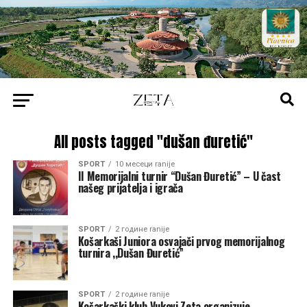
All posts tagged "dušan đuretić"
SPORT
10 месеци ranije
II Memorijalni turnir “Dušan Đuretić” – U čast
našeg prijatelja i igrača
SPORT
2 године ranije
Košarkaši Juniora osvajači prvog memorijalnog
turnira ,,Dušan Đuretić”
SPORT
2 године ranije
Košarkaški klub Vukovi Zeta organizuje