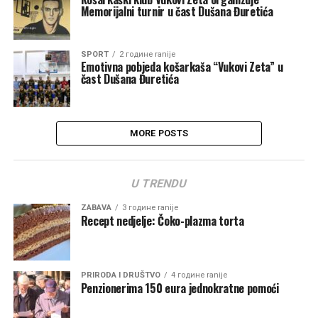
Memorijalni turnir u čast Dušana Đuretića
SPORT
2 године ranije
Emotivna pobjeda košarkaša “Vukovi Zeta” u
čast Dušana Đuretića
MORE POSTS
U TRENDU
ZABAVA
3 године ranije
Recept nedjelje: Čoko-plazma torta
PRIRODA I DRUŠTVO
4 године ranije
Penzionerima 150 eura jednokratne pomoći