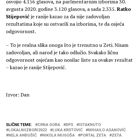
osvojio 4.156 glasova, na parlmentarnim izborima 30.
avgusta 2020. godine 3.120 glasova, a sada 2.335.
Ratko
Stijepović
je ranije kazao za da nije zadovoljan
rezultatima koje su ostvarili na izborima, te da osjeća
odgovornost.
– To je realna slika onoga što je trenutno u Zeti. Nisam
zadovoljan, ali narod je tako odlučio. Svakako ličnu
odgovornost osjećam kao nosilac liste za ovakav rezultat
– kazao je ranije Stijepović.
Izvor: Dan
SLIČNE TEME:
CRNA GORA
DPS
ISTAKNUTO
LOKALNIIZBORI2022
LUKA KRSTOVIĆ
MIHAILO ASANOVIĆ
NELA ANĐUŠIĆ
NIKOLA MUGOŠA
PORTAL ZETA
ZETA