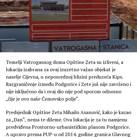
Poseban dio razgovora posvećen je FK Zeta, Zetskim
sportskim igrama i knjizi „Fudbal u Zeti“, u kojoj je
sabrao gotovo cijeli vijek fudbalske tradicije ovog kraja.
Temelji Vatrogasnog doma Opštine Zeta su izliveni, a
lokacija izabrana za ovaj izuzetno važan objekat je
naselje Cijevna, u neposrednoj blizini preduzeća Kips.
Razgraničenje između Podgorice i Zete još nije završeno i
nije isključeno da i ovaj dio nije pod sporom odnosno
„čije je ovo naše Ćemovsko polje“.
Predsjednik Opštine Zeta Mihailo Asanović, kako je kazao
za „Dan“, nema te dileme. Ova lokacija je za tu namjenu
predviđena Prostorno-urbanističkim planom Podgorice.
A upravo prema PUP-u od 2014. godine granica Glavnog