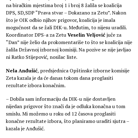
na biračkim mjestima broj 1 i broj 8 žalila se koalicija
DPS, SD,SDP “Prava stvar – Dokazano za Zetu”. Nakon
što je OIK odbio njihov prigovor, koalicija je imala
mogućnost da se žali DIK-u. Međutim, to nijesu uradili.
Koordinator DPS-a za Zetu
Veselin Veljović
juče za
“Dan” nije želio da prokomentariše to što se koalicija nije
žalila Državnoj izbornoj komisiji. Na pozive se nije javljao
ni Ratko Stijepović, nosilac liste.
Nela Anđušić
, predsjednica Opštinske izborne komisije
Zeta kazala je da će danas tokom dana proglasiti
rezultate izbora konačnim.
– Dobila sam informaciju da DIK-u nije dostavljen
nijedan prigovor što znači da je odluka konačna u tom
smislu. Mi možemo u roku od 12 časova proglasiti
konačne rezultate izbora, što planiramo uraditi sjutra –
kazala je Anđušić.