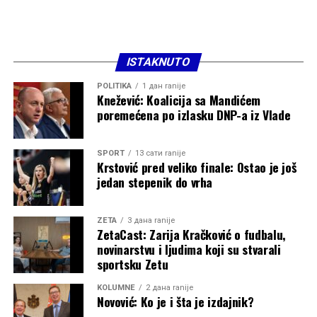
ISTAKNUTO
POLITIKA
1 дан ranije
Knežević: Koalicija sa Mandićem
poremećena po izlasku DNP-a iz Vlade
SPORT
13 сати ranije
Krstović pred veliko finale: Ostao je još
jedan stepenik do vrha
ZETA
3 дана ranije
ZetaCast: Zarija Kračković o fudbalu,
novinarstvu i ljudima koji su stvarali
sportsku Zetu
KOLUMNE
2 дана ranije
Novović: Ko je i šta je izdajnik?