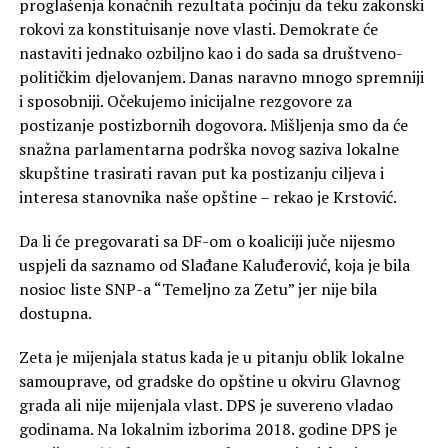
proglašenja konačnih rezultata počinju da teku zakonski
rokovi za konstituisanje nove vlasti. Demokrate će
nastaviti jednako ozbiljno kao i do sada sa društveno-
političkim djelovanjem. Danas naravno mnogo spremniji
i sposobniji. Očekujemo inicijalne rezgovore za
postizanje postizbornih dogovora. Mišljenja smo da će
snažna parlamentarna podrška novog saziva lokalne
skupštine trasirati ravan put ka postizanju ciljeva i
interesa stanovnika naše opštine – rekao je Krstović.
Da li će pregovarati sa DF-om o koaliciji juče nijesmo
uspjeli da saznamo od Slađane Kaluđerović, koja je bila
nosioc liste SNP-a “Temeljno za Zetu” jer nije bila
dostupna.
Zeta je mijenjala status kada je u pitanju oblik lokalne
samouprave, od gradske do opštine u okviru Glavnog
grada ali nije mijenjala vlast. DPS je suvereno vladao
godinama. Na lokalnim izborima 2018. godine DPS je