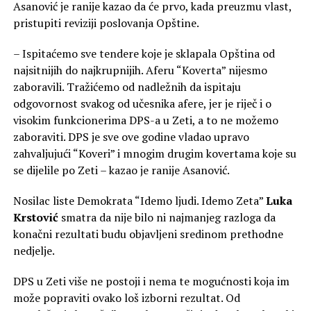
Asanović je ranije kazao da će prvo, kada preuzmu vlast,
pristupiti reviziji poslovanja Opštine.
– Ispitaćemo sve tendere koje je sklapala Opština od
najsitnijih do najkrupnijih. Aferu “Koverta” nijesmo
zaboravili. Tražićemo od nadležnih da ispitaju
odgovornost svakog od učesnika afere, jer je riječ i o
visokim funkcionerima DPS-a u Zeti, a to ne možemo
zaboraviti. DPS je sve ove godine vladao upravo
zahvaljujući “Koveri” i mnogim drugim kovertama koje su
se dijelile po Zeti – kazao je ranije Asanović.
Nosilac liste Demokrata “Idemo ljudi. Idemo Zeta”
Luka
Krstović
smatra da nije bilo ni najmanjeg razloga da
konačni rezultati budu objavljeni sredinom prethodne
nedjelje.
DPS u Zeti više ne postoji i nema te mogućnosti koja im
može popraviti ovako loš izborni rezultat. Od