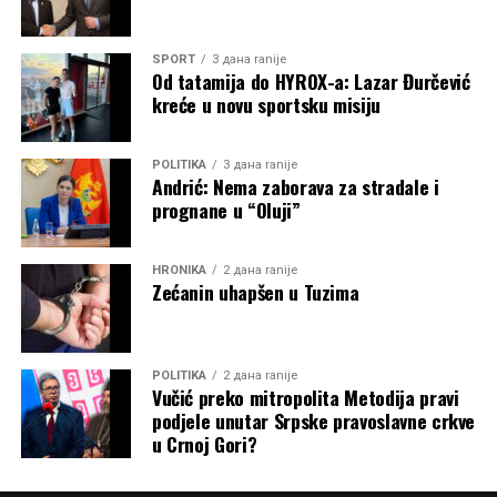
SPORT
3 дана ranije
Od tatamija do HYROX-a: Lazar Đurčević
kreće u novu sportsku misiju
POLITIKA
3 дана ranije
Andrić: Nema zaborava za stradale i
prognane u “Oluji”
HRONIKA
2 дана ranije
Zećanin uhapšen u Tuzima
POLITIKA
2 дана ranije
Vučić preko mitropolita Metodija pravi
podjele unutar Srpske pravoslavne crkve
u Crnoj Gori?