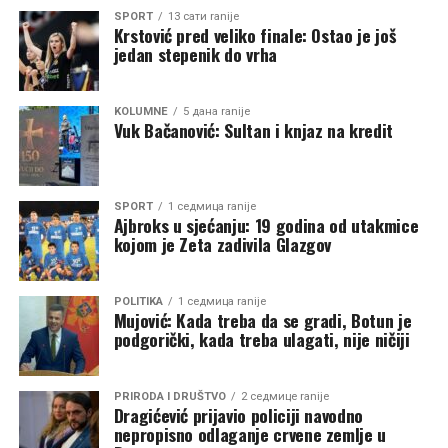
teritorija opštine i omogućiti brz odgovor u svim
SPORT
13 сати ranije
Krstović pred veliko finale: Ostao je još
dijelovima Zete”, kazao je Asanović.
jedan stepenik do vrha
KOLUMNE
5 дана ranije
Izvor:
DAN
Vuk Bačanović: Sultan i knjaz na kredit
SPORT
1 седмица ranije
Ajbroks u sjećanju: 19 godina od utakmice
kojom je Zeta zadivila Glazgov
POLITIKA
1 седмица ranije
Mujović: Kada treba da se gradi, Botun je
podgorički, kada treba ulagati, nije ničiji
PRIRODA I DRUŠTVO
2 седмице ranije
Dragićević prijavio policiji navodno
nepropisno odlaganje crvene zemlje u