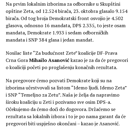
Na prvim lokalnim izborima za odbornike u Skupštini
opštine Zeta, od 12.524 birača, 23. oktobra glasalo 9.154
birača. Od tog broja Demokratski front osvojio je 4.502
glasova, odnosno 16 mandata, DPS 2.335, to jeste osam
mandata, Demokrate 1.933 i sedam odborničkih
mandata i SNP 384 glasa i jedan mandat.
Nosilac liste “Za budućnost Zete” koalicije DF-Prava
Crna Gora
Mihailo Asanović
kazao je za da će pregovori
o koaliciji početi po proglašenju konačnih rezultata.
Na pregovore ćemo pozvati Demokrate koji su na
izborima učestvovali sa listom “Idemo ljudi. Idemo Zeta”
i SNP “Temeljno za Zetu”. Naša je želja da napravimo
široku koaliciju u Zeti i pozivamo sve osim DPS-a.
Očekujemo da ćemo doći do dogovora. Držaćemo se
rezultata sa lokalnih izbora i to je po nama garant da će
pregovori biti uspješno okončani – kazao je Asanović.