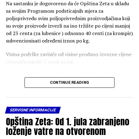
Na sastanku je dogovoreno da će Opština Zeta u skladu
sa svojim Programom podsticajnih mjera za
poljoprivredu svim poljoprivrednim proizvodjačima koji
su svoje proizvode izvezli na ino tržište po cijeni manjoj
od 23 centa (za lubenice ) odnosno 40 centi (za krompir)
subvencionisati određeni iznos po kg.
Visina podrške zavisiće od visine prodano-izvozne cijene
i iznosiće najviše 7 centi po kg.
Pozivaju se poljoprivredni proizvođači sa teritorije
Opštine Zeta koji su izvezli svoje proizvode da se do
CONTINUE READING
1.septembra jave u Sekretarijat za razvoj preduzetništva
i poljoprivrede, dostave potrebnu dokumentaciju i
ostvare pravo na subvenciju.
SERVISNE INFORMACIJE
Opština Zeta: Od 1. jula zabranjeno
Potrebna dokumentacija:
loženje vatre na otvorenom
– JCI obrazac;