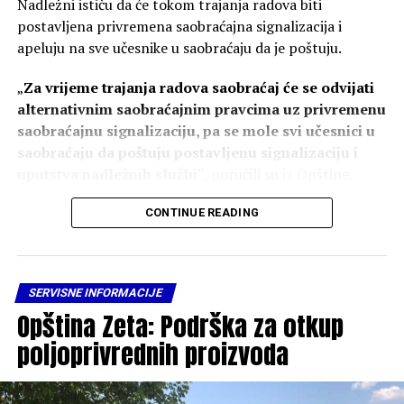
Nadležni ističu da će tokom trajanja radova biti
postavljena privremena saobraćajna signalizacija i
apeluju na sve učesnike u saobraćaju da je poštuju.
„
Za vrijeme trajanja radova saobraćaj će se odvijati
alternativnim saobraćajnim pravcima uz privremenu
saobraćajnu signalizaciju, pa se mole svi učesnici u
saobraćaju da poštuju postavljenu signalizaciju i
uputstva nadležnih službi
“, poručili su iz Opštine.
Kako navode, rekonstrukcija se sprovodi s ciljem
CONTINUE READING
unapređenja saobraćajne infrastrukture i povećanja
bezbjednosti.
SERVISNE INFORMACIJE
„
Radovi se izvode u cilju unapređenja saobraćajne
Opština Zeta: Podrška za otkup
infrastrukture, povećanja bezbjednosti svih učesnika
u saobraćaju i stvaranja kvalitetnijih uslova za
poljoprivrednih proizvoda
odvijanje saobraćaja
“, ističe se u saopštenju.
Iz Opštine Zeta zahvalili su građanima na razumijevanju