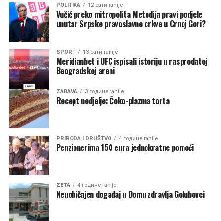
POLITIKA
12 сати ranije
Vučić preko mitropolita Metodija pravi podjele
unutar Srpske pravoslavne crkve u Crnoj Gori?
SPORT
13 сати ranije
Meridianbet i UFC ispisali istoriju u rasprodatoj
Beogradskoj areni
ZABAVA
3 године ranije
Recept nedjelje: Čoko-plazma torta
PRIRODA I DRUŠTVO
4 године ranije
Penzionerima 150 eura jednokratne pomoći
ZETA
4 године ranije
Neuobičajen događaj u Domu zdravlja Golubovci