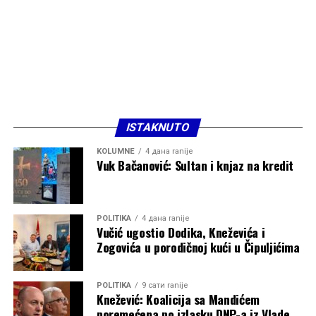
ISTAKNUTO
KOLUMNE
4 дана ranije
Vuk Bačanović: Sultan i knjaz na kredit
POLITIKA
4 дана ranije
Vučić ugostio Dodika, Kneževića i
Zogovića u porodičnoj kući u Čipuljićima
POLITIKA
9 сати ranije
Knežević: Koalicija sa Mandićem
poremećena po izlasku DNP-a iz Vlade