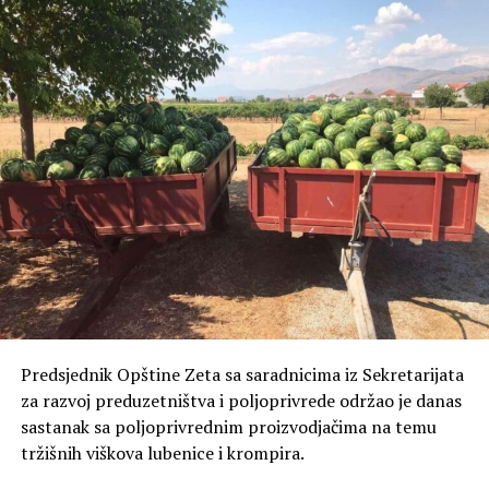
i saradnji tokom trajanja radova.
„
Molimo građane za razumijevanje i strpljenje
tokom trajanja radova, uz zahvalnost na saradnji
“,
zaključuje se u obavještenju.
Predsjednik Opštine Zeta sa saradnicima iz Sekretarijata
za razvoj preduzetništva i poljoprivrede održao je danas
sastanak sa poljoprivrednim proizvodjačima na temu
tržišnih viškova lubenice i krompira.