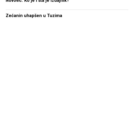
Novović: Ko je i šta je izdajnik?
Zećanin uhapšen u Tuzima