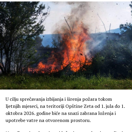
– Dokaz o količini isporučenih proizvoda (otkupni
blokovi);
– Dokaz iz banke o uplati sredstava za izvezenu količinu
robe;
– Podaci o žiro računu;
– Kopija lične karte.
Za sve dodatne informacije mogu se obratiti
Sekretatijatu na brojeve telefona: 068/884-807 i
020/677-325.
U cilju sprečavanja izbijanja i širenja požara tokom
Napominjemo da je neophodno da se službenici
ljetnjih mjeseci, na teritoriji Opštine Zeta od 1. jula do 1.
Sekretarijata obavijeste makar 1 dan unaprijed kako bi
oktobra 2026. godine biće na snazi zabrana loženja i
obišli i izvršili kontrolu utovara.
upotrebe vatre na otvorenom prostoru.