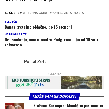
SLIČNE TEME:
CRNA GORA
PORTAL ZETA
ZETA
SLEDEĆE
Danas pretežno oblačno, do 15 stepeni
NE PROPUSTITE
Ove saobraćajnice u centru Podgorice biće od 10 sati
zatvorene
Portal Zeta
REKLAMA
MOŽE VAM SE DOPASTI
Knežević: Koalicija sa Mandićem poremećena