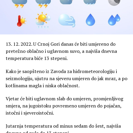
13. 12. 2022. U Crnoj Gori danas će biti umjereno do
pretežno oblačno i uglavnom suvo, a najviša dnevna
temperatura biće 13 stepeni.
Kako je saopšteno iz Zavoda za hidrometeorologiju i
seizmologiju, ujutru na sjeveru umjeren do jak mraz, a po
kotlinama magla i niska oblačnost.
Vjetar će biti uglavnom slab do umjeren, promjenljivog
smjera, na jugoistoku povremeno umjeren do pojačan,
istočni i sjeveroistočni.
Jutarnja temperatura od minus sedam do šest, najviša
dnevna od nula do 13 stepeni.