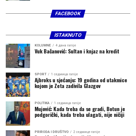
FACEBOOK
ISTAKNUTO
KOLUMNE
4 дана ranije
Vuk Bačanović: Sultan i knjaz na kredit
SPORT
1 седмица ranije
Ajbroks u sjećanju: 19 godina od utakmice
kojom je Zeta zadivila Glazgov
POLITIKA
1 седмица ranije
Mujović: Kada treba da se gradi, Botun je
podgorički, kada treba ulagati, nije ničiji
PRIRODA I DRUŠTVO
2 седмице ranije