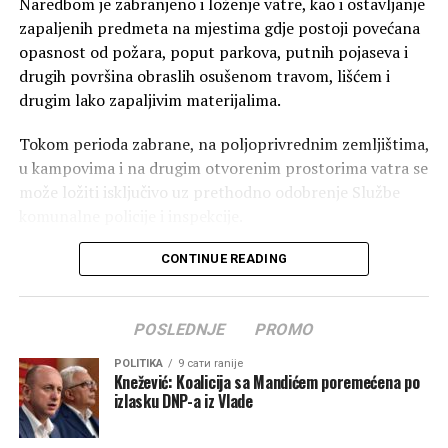
Naredbom je zabranjeno i loženje vatre, kao i ostavljanje
zapaljenih predmeta na mjestima gdje postoji povećana
opasnost od požara, poput parkova, putnih pojaseva i
drugih površina obraslih osušenom travom, lišćem i
drugim lako zapaljivim materijalima.
Tokom perioda zabrane, na poljoprivrednim zemljištima,
u kampovima i na drugim otvorenim prostorima vatra se
može ložiti isključivo uz prethodno odobrenje Službe
komunalne policije i inspekcije.
Iz Opštine Zeta upozoravaju da će sva pravna i fizička
CONTINUE READING
lica koja svojim nesavjesnim postupanjem izazovu pojavu
ili širenje požara snositi odgovornost u skladu sa
POSLEDNJE
PROMO
odredbama Zakona o zaštiti i spašavanju.
POLITIKA
9 сати ranije
Nadležni apeluju na građane da poštuju propisane mjere
Knežević: Koalicija sa Mandićem poremećena po
kako bi zajednički doprinijeli očuvanju bezbjednosti ljudi,
izlasku DNP-a iz Vlade
zaštiti imovine i prirodnih dobara, te smanjenju rizika od
požara u predstojećem ljetnjem periodu.