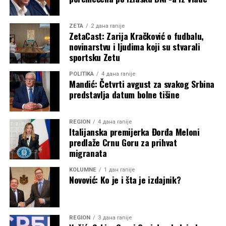
ZETA
2 дана ranije
ZetaCast: Zarija Kračković o fudbalu,
novinarstvu i ljudima koji su stvarali
sportsku Zetu
POLITIKA
4 дана ranije
Mandić: Četvrti avgust za svakog Srbina
predstavlja datum bolne tišine
REGION
4 дана ranije
Italijanska premijerka Đorđa Meloni
predlaže Crnu Goru za prihvat
migranata
KOLUMNE
1 дан ranije
Novović: Ko je i šta je izdajnik?
REGION
3 дана ranije