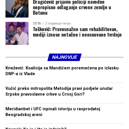
Dragićević prijavio policiji navodno
nepropisno odlaganje crvene zemlje u
Botunu
ZETA
2 седмице ranije
Tošković: Pravosnažno sam rehabilitovan,
mediji iznose netačne i neosnovane tvrdnje
NAJNOVIJE
Knežević: Koalicija sa Mandićem poremećena po izlasku
DNP-a iz Vlade
Vučić preko mitropolita Metodija pravi podjele unutar
Srpske pravoslavne crkve u Crnoj Gori?
Meridianbet i UFC ispisali istoriju u rasprodatoj
Beogradskoj areni