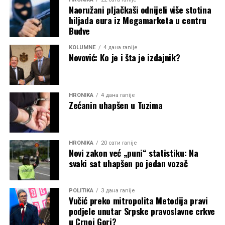
Naoružani pljačkaši odnijeli više stotina
hiljada eura iz Megamarketa u centru
Budve
KOLUMNE
4 дана ranije
Novović: Ko je i šta je izdajnik?
HRONIKA
4 дана ranije
Zećanin uhapšen u Tuzima
HRONIKA
20 сати ranije
Novi zakon već „puni“ statistiku: Na
svaki sat uhapšen po jedan vozač
POLITIKA
3 дана ranije
Vučić preko mitropolita Metodija pravi
podjele unutar Srpske pravoslavne crkve
u Crnoj Gori?