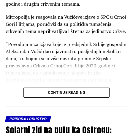
godine i drugim crkvenim temama.
Mitropolija je reagovala na Vučićeve izjave o SPC u Crnoj
Gori i litijama, poručivši da su politička tumačenja
crkvenih tema neprihvatljiva i štetna za jedinstvo Crkve.
“Povodom niza izjava koje je predsjednik Srbije gospodin
Aleksandar Vučić dao u javnosti u posljednjih nekoliko
dana, a u kojima se u više navrata pominje Srpska
pravoslavna Crkva u Crnoj Gori, litije 2020. godine i
tome slično, uz razumijevanje njegove kritike
zabrinjavajućeg i sramotnog odsustva saosjećanja
pokazanog od strane Ministarstva vanjskih poslova Crne
CONTINUE READING
Gore prema stradanju srpskog naroda u akciji „Oluja“
slanjem predstavnika naše zemlje na „proslavu“
obilježavanja godišnjice tog etničkog čišćenja, osjećamo
pastirsku obavezu da reagujemo na neka politička
PRIRODA I DRUŠTVO
tumačenja crkvenih tema, ostavljajući one političke i
Solarni zid na putu ka Ostrogu:
ideološke teme političarima i ideolozima”, piše u