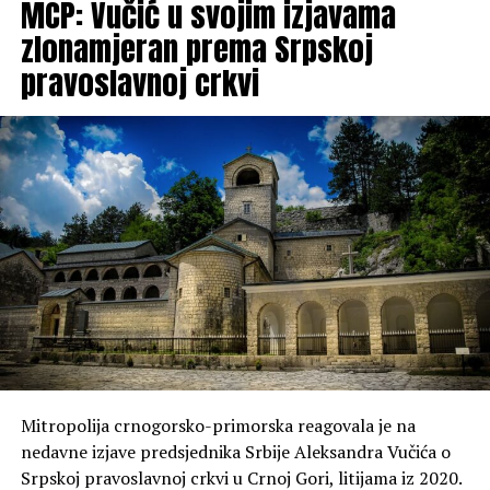
MCP: Vučić u svojim izjavama
zlonamjeran prema Srpskoj
pravoslavnoj crkvi
Mitropolija crnogorsko-primorska reagovala je na
nedavne izjave predsjednika Srbije Aleksandra Vučića o
Srpskoj pravoslavnoj crkvi u Crnoj Gori, litijama iz 2020.