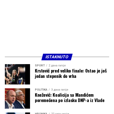
ISTAKNUTO
SPORT
2 дана ranije
Krstović pred veliko finale: Ostao je još
jedan stepenik do vrha
POLITIKA
3 дана ranije
Knežević: Koalicija sa Mandićem
poremećena po izlasku DNP-a iz Vlade
HRONIKA
22 сата ranije