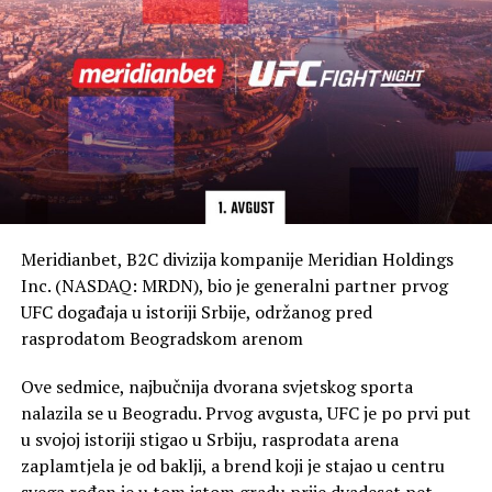
Ona navodi da je bilo jasno da njihov trener mora
taktički reagovati i promijeniti određene stvari, što su,
prema njenim riječima, i uradili, posebno u napadu. Ona
posebno naglašava da su naše djevojke pokazale
ogromnu hrabrost i karakter, odgovorivši na svaki njihov
pokušaj da preokrenu utakmicu u svoju korist
“Mi smo zaista mnogo vjerovali… Kao treneri sa
iskustvom, možete osjetiti i prepoznati koliko je neka
reprezentacija zaista zahtjevna i koliko vam određeni
Meridianbet, B2C divizija kompanije Meridian Holdings
protivnik igrački odgovara. Mi smo vjerovali u ono što
Inc. (NASDAQ: MRDN), bio je generalni partner prvog
radimo, vjerovali smo u naš sistem rada, ali prije svega
UFC događaja u istoriji Srbije, održanog pred
vjerovali smo u naše djevojke. One su tokom cijelog
rasprodatom Beogradskom arenom
turnira maksimalno ispoštovale sve što smo od njih
tražili i zbog toga im zaista pripadaju najveće zasluge”,
Ove sedmice, najbučnija dvorana svjetskog sporta
dodaje ona.
nalazila se u Beogradu. Prvog avgusta, UFC je po prvi put
u svojoj istoriji stigao u Srbiju, rasprodata arena
Krstović nije krila emocije zbog plasmana u finale,
zaplamtjela je od baklji, a brend koji je stajao u centru
istakavši da je to ostvarenje sna za svakog trenera.