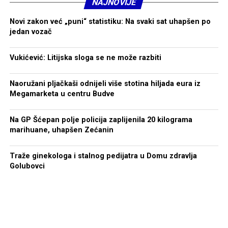
NAJNOVIJE
Šta ti je trenutno veći izazov – fizička priprema ili
Novi zakon već „puni“ statistiku: Na svaki sat uhapšen po
prilagođavanje potpuno drugačijem načinu
jedan vozač
takmičenja?
Vukićević: Litijska sloga se ne može razbiti
Trenutno je veći izazov prilagođavanje drugačijem
načinu takmičenja. Fizička baza koju sam izgradio kroz
Naoružani pljačkaši odnijeli više stotina hiljada eura iz
karate mi mnogo pomaže, ali HYROX zahtijeva drugačiju
Megamarketa u centru Budve
specifičnu pripremu, posebno kada je u pitanju
kombinacija trčanja i funkcionalnih vježbi.
Na GP Šćepan polje policija zaplijenila 20 kilograma
marihuane, uhapšen Zećanin
Da li misliš da će iskustvo vrhunskog karatiste biti
prednost u odnosu na rekreativce koji ulaze u
Traže ginekologa i stalnog pedijatra u Domu zdravlja
HYROX?
Golubovci
Iskustvo vrhunskog sportiste sigurno je prednost, prije
svega zbog discipline, radnih navika i mentalne snage
koju sam izgradio kroz karate. Ipak, HYROX je nova
disciplina i potrebno je dokazati se na stazi. Kao i do