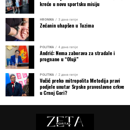
kreće u novu sportsku misiju
HRONIKA
3 дана ranije
Zećanin uhapšen u Tuzima
POLITIKA
4 дана ranije
Andrić: Nema zaborava za stradale i
prognane u “Oluji”
POLITIKA
2 дана ranije
Vučić preko mitropolita Metodija pravi
podjele unutar Srpske pravoslavne crkve
u Crnoj Gori?