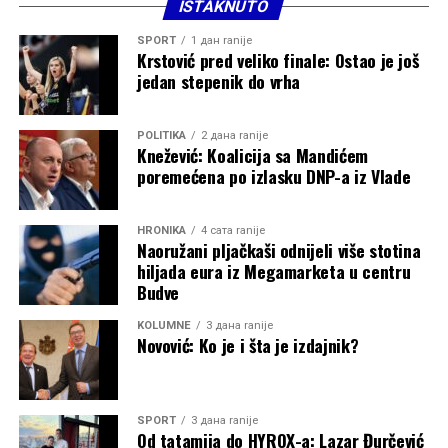
ISTAKNUTO
sebe. Karate im daje odličnu osnovu kroz disciplinu,
radne navike i mentalnu snagu, a prelazak u novi sport
SPORT
1 дан ranije
nije lak – znam kakav je to pritisak i kroz šta sportista
Krstović pred veliko finale: Ostao je još
jedan stepenik do vrha
prolazi. Uvijek ću biti tu za njih, da pomognem i
prenesem svoje iskustvo.
POLITIKA
2 дана ranije
Knežević: Koalicija sa Mandićem
poremećena po izlasku DNP-a iz Vlade
HRONIKA
4 сата ranije
Naoružani pljačkaši odnijeli više stotina
hiljada eura iz Megamarketa u centru
Budve
KOLUMNE
3 дана ranije
Novović: Ko je i šta je izdajnik?
SPORT
3 дана ranije
Od tatamija do HYROX-a: Lazar Đurčević