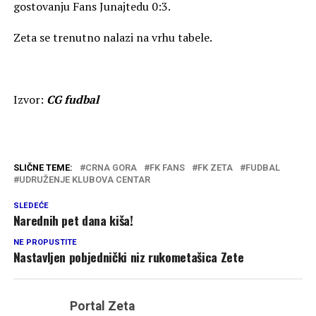
gostovanju Fans Junajtedu 0:3.
Zeta se trenutno nalazi na vrhu tabele.
Izvor:
CG fudbal
SLIČNE TEME:
CRNA GORA
FK FANS
FK ZETA
FUDBAL
UDRUŽENJE KLUBOVA CENTAR
SLEDEĆE
Narednih pet dana kiša!
NE PROPUSTITE
Nastavljen pobjednički niz rukometašica Zete
Portal Zeta