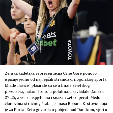
Ženska kadetska reprezentacija Crne Gore ponovo
ispisuje jednu od najljepših stranica crnogorskog sporta.
Mlade „lavice“ plasirale su se u finale Svjetskog
prvenstva, nakon što su u polufinalu savladale Dansku
27:25, a veliki uspjeh ima i snažan zetski pečat. Među
članovima stručnog štaba je i naša Bobana Krstović, koja
je za Portal Zeta govorila o pobjedi nad Danskom, vjeri u