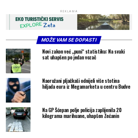
REKLAMA
MOŽE VAM SE DOPASTI
Novi zakon već „puni“ statistiku: Na svaki
sat uhapšen po jedan vozač
Naoružani pljačkaši odnijeli više stotina
hiljada eura iz Megamarketa u centru Budve
Na GP Šćepan polje policija zaplijenila 20
kilograma marihuane, uhapšen Zećanin