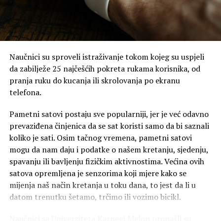
Naučnici su sproveli istraživanje tokom kojeg su uspjeli
da zabilježe 25 najčešćih pokreta rukama korisnika, od
pranja ruku do kucanja ili skrolovanja po ekranu
telefona.
Pametni satovi postaju sve popularniji, jer je već odavno
prevaziđena činjenica da se sat koristi samo da bi saznali
koliko je sati. Osim tačnog vremena, pametni satovi
mogu da nam daju i podatke o našem kretanju, sjedenju,
spavanju ili bavljenju fizičkim aktivnostima. Većina ovih
satova opremljena je senzorima koji mjere kako se
mijenja naš način kretanja u toku dana, to jest da li u
datom trenutku šetamo, trčimo ili vozimo bicikl.
Naučnici sa Univerziteta Karnegi Melon pronašli su