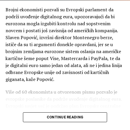
Brojni ekonomisti pozvali su Evropski parlament da
Da bi uspjeli da zabilježe ovaj tip pokreta ruku, naučnici
podrži uvođenje digitalnog eura, upozoravajući da bi
su u satove ugradili veoma brze senzore preko kojih su
eurozona mogla izgubiti kontrolu nad sopstvenim
uspjeli da odrede položaj ruku, najčešće pokrete, pa čak i
novcem i postati još zavisnija od američkih kompanija.
informacije o akustici, odnosno mikrovibracije koje
Slaven Popović, izvršni direktor Montenegro berze,
stvaraju ruke ispitanika.
ističe da su ti argumenti donekle opravdani, jer se u
brojnim zemljama eurozone sistem oslanja na američke
Kris Harison, glavni istraživač grupe „Fjučer interfejsis”
kartične šeme poput Vise, Mastercarda i PayPala, te da
(Future Interfaces) sa Univerziteta Karnegi Melon, kaže
je digitalni euro samo jedan od alata, ali ne i jedina linija
da je ovaj način istraživanja sličan kao kad držite
odbrane Evropske unije od zavisnosti od kartičnih
stetoskop u ruci. Uređaj je, uz pomoć algoritma, uspio da
giganata, kaže Popović.
zabilježi razne vrste pokreta.
Više od 60 ekonomista u otvorenom pismu pozvalo je
Ova tehnologija predstavlja novi prodor u razvoju nauke,
evropske poslanike da podrže uvođenje digitalnog eura.
jer su naučnici uspjeli da urade nešto što je do danas bilo
Evropski savjet već je podržao plan Evropske centralne
nemoguće, istakao je Harison.
banke da od 2029. godine uvede elektronski ekvivalent
CONTINUE READING
On je objasnio da je sada moguće da vaš sat preko
gotovine, ali ostaje pitanje da li će taj predlog na
aplikacije prati koliko vremena trošite za jelo i koliko ste
ključnom glasanju dobiti potrebnu većinu u Evropskom