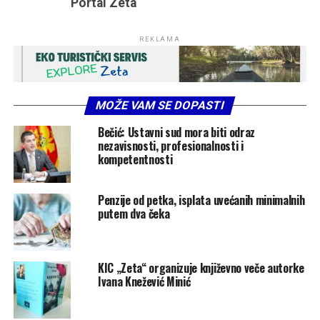
Portal Zeta
REKLAMA
MOŽE VAM SE DOPASTI
Bečić: Ustavni sud mora biti odraz
nezavisnosti, profesionalnosti i
kompetentnosti
Penzije od petka, isplata uvećanih minimalnih
putem dva čeka
KIC „Zeta“ organizuje književno veče autorke
Ivana Knežević Minić