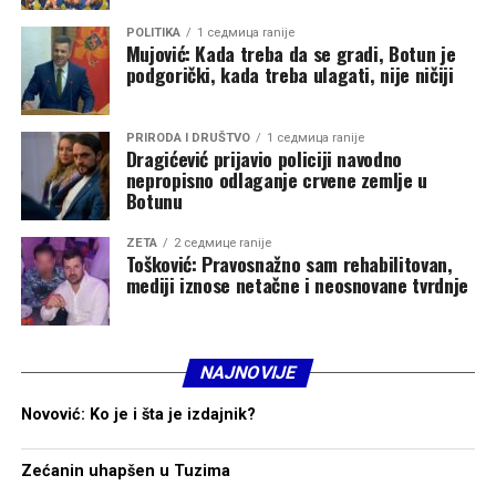
filozofske tekstove ili govore. Riječi su raznovrsnije i
mogu imati višestruka značenja“, rekao je Bersini,
POLITIKA
1 седмица ranije
Mujović: Kada treba da se gradi, Botun je
dodajući da je u tim oblastima potreban dodatni oprez.
podgorički, kada treba ulagati, nije ničiji
Nesrećno iskustvo Petre de Suter služi kao podsjetnik.
PRIRODA I DRUŠTVO
1 седмица ranije
Dragićević prijavio policiji navodno
Vještačka inteligencija nas može prevariti. I ona pravi
nepropisno odlaganje crvene zemlje u
lapsuse, jer je apsorbovala sve tekstove koji su joj dati. To
Botunu
je svojstveno i ljudskoj prirodi, s tom razlikom što ljudi
razumiju koncept istine i laži, za razliku od vještačke
ZETA
2 седмице ranije
Tošković: Pravosnažno sam rehabilitovan,
inteligencije. Ona ne provjerava svoje izvore.
mediji iznose netačne i neosnovane tvrdnje
„Zato je na vama da pažljivo obradite informacije koje
prikupite i da u svakom trenutku vježbate svoje kritičko
razmišljanje“, zaključio je Bersini.
NAJNOVIJE
Novović: Ko je i šta je izdajnik?
Zećanin uhapšen u Tuzima