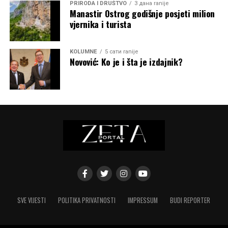
PRIRODA I DRUŠTVO
3 дана ranije
Manastir Ostrog godišnje posjeti milion
vjernika i turista
KOLUMNE
5 сати ranije
Novović: Ko je i šta je izdajnik?
SVE VIJESTI
POLITIKA PRIVATNOSTI
IMPRESSUM
BUDI REPORTER