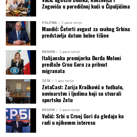
Zogovića u porodičnoj kući u Čipuljićima
POLITIKA
2 дана ranije
Mandić: Četvrti avgust za svakog Srbina
predstavlja datum bolne tišine
REGION
2 дана ranije
Italijanska premijerka Đorđa Meloni
predlaže Crnu Goru za prihvat
migranata
ZETA
1 дан ranije
ZetaCast: Zarija Kračković o fudbalu,
novinarstvu i ljudima koji su stvarali
sportsku Zetu
REGION
2 дана ranije
Vučić: Srbi u Crnoj Gori da gledaju ko
radi u njihovom interesu