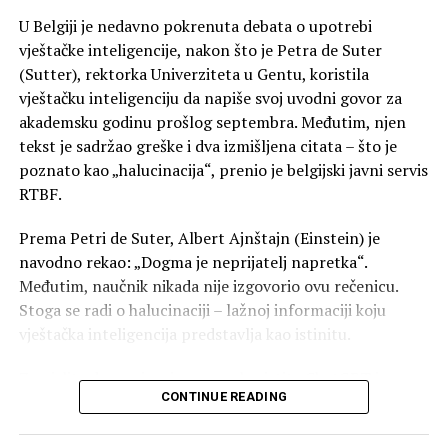
preskupe,
kako čak i najmanji senzor, kao što je senzor pokreta,
U Belgiji je nedavno pokrenuta debata o upotrebi
može da pruži dosta informacija o tome kako ljudi
“Ni evrospke banke nijesu u potpunosti saglasne sa
vještačke inteligencije, nakon što je Petra de Suter
provode svoje vrijeme.
projektom uvođenja digitalnog eura u obliku koji je
(Sutter), rektorka Univerziteta u Gentu, koristila
predložen Evropskom parlamentu. U praksi, prema tim
vještačku inteligenciju da napiše svoj uvodni govor za
planovima, građani bi mogli da drže do 3.000 eura u
akademsku godinu prošlog septembra. Međutim, njen
digitalnom novčaniku kod ECB-a, što bi predstavljalo
tekst je sadržao greške i dva izmišljena citata – što je
siguran javni novac i, što je važno, bio bi izvan bilansa
poznato kao „halucinacija“, prenio je belgijski javni servis
privatnih banaka”, kazao je Popović.
RTBF.
Banke, naravno, strahuju od gubitka dijela depozita koji
Prema Petri de Suter, Albert Ajnštajn (Einstein) je
trenutno služe kao relativno jeftin izvor finansiranja,
navodno rekao: „Dogma je neprijatelj napretka“.
dodao je on.
Međutim, naučnik nikada nije izgovorio ovu rečenicu.
Stoga se radi o halucinaciji – lažnoj informaciji koju
Ipak, Popović naglašava da je digitalni euro samo jedan
vještačka inteligencija predstavlja kao istinitu.
od alata, ali ne i jedina linija odbrane Evropske unije od
zavisnosti od kartičnih giganata, te ocjenjuje da strah
Zamislite da za pisanje govora koristite ChatGPT i
CONTINUE READING
nije u potpunosti opravdan.
tražite da uključi citat Alberta Ajnštajna na temu
napretka. Moguća su dva scenarija: ili će vam ponuditi
“Evropska centralna banka dizajnira digitalni euro