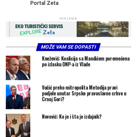
Portal Zeta
REKLAMA
MOŽE VAM SE DOPASTI
Knežević: Koalicija sa Mandićem poremećena
po izlasku DNP-a iz Vlade
Vučić preko mitropolita Metodija pravi
podjele unutar Srpske pravoslavne crkve u
Crnoj Gori?
Novović: Ko je i šta je izdajnik?