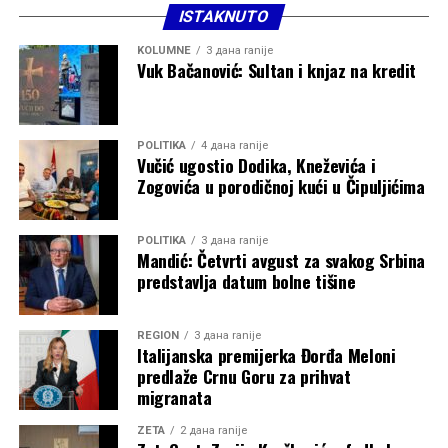
ISTAKNUTO
KOLUMNE
3 дана ranije
Vuk Bačanović: Sultan i knjaz na kredit
POLITIKA
4 дана ranije
Vučić ugostio Dodika, Kneževića i
Zogovića u porodičnoj kući u Čipuljićima
POLITIKA
3 дана ranije
Mandić: Četvrti avgust za svakog Srbina
predstavlja datum bolne tišine
REGION
3 дана ranije
Italijanska premijerka Đorđa Meloni
predlaže Crnu Goru za prihvat
migranata
ZETA
2 дана ranije