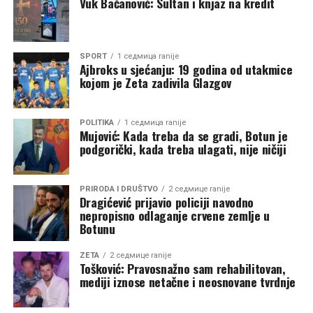
Vuk Bačanović: Sultan i knjaz na kredit
bilo kojeg drugog zvaničnog predstavnika”, zaključila je
Andrić.
SPORT
1 седмица ranije
Ajbroks u sjećanju: 19 godina od utakmice
kojom je Zeta zadivila Glazgov
POLITIKA
1 седмица ranije
Mujović: Kada treba da se gradi, Botun je
podgorički, kada treba ulagati, nije ničiji
PRIRODA I DRUŠTVO
2 седмице ranije
Dragićević prijavio policiji navodno
nepropisno odlaganje crvene zemlje u
Botunu
ZETA
2 седмице ranije
Tošković: Pravosnažno sam rehabilitovan,
mediji iznose netačne i neosnovane tvrdnje