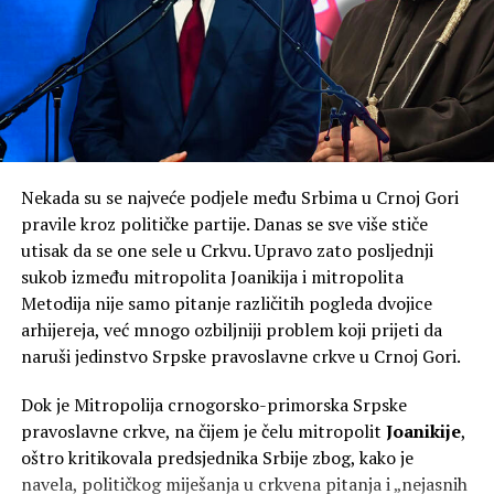
Na pitanje da li je NSD ostala dosljedna svemu za šta se
zalagala, kazao je kako je to pitanje za njih.
Knežević ne isključuje mogućnost da po izborima 2027.
godine bude formirana Vlada čiji će predsjednik biti on.
“U junu 2027, ako budemo, a hoćemo ako bog da,
Nekada su se najveće podjele među Srbima u Crnoj Gori
formirali Vladu bez ovih koji hoće da nas šalju kod
pravile kroz političke partije. Danas se sve više stiče
Satlera, prva odluka koju ću donijeti kao premijer biće
utisak da se one sele u Crkvu. Upravo zato posljednji
otpriznavanje Kosova. Kao premijer. Gdje bi im bio kraj
sukob između mitropolita Joanikija i mitropolita
da sam ja bio premijer i od 2023, ja znam da štitim
Metodija nije samo pitanje različitih pogleda dvojice
nacionalne interese”, poručio je on.
arhijereja, već mnogo ozbiljniji problem koji prijeti da
naruši jedinstvo Srpske pravoslavne crkve u Crnoj Gori.
Dok je Mitropolija crnogorsko-primorska Srpske
pravoslavne crkve, na čijem je čelu mitropolit
Joanikije
,
oštro kritikovala predsjednika Srbije zbog, kako je
navela, političkog miješanja u crkvena pitanja i „nejasnih