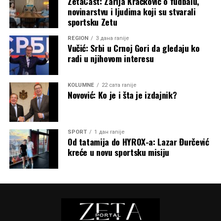
ZetaCast: Zarija Kračković o fudbalu,
novinarstvu i ljudima koji su stvarali
sportsku Zetu
REGION
3 дана ranije
Vučić: Srbi u Crnoj Gori da gledaju ko
radi u njihovom interesu
KOLUMNE
22 сата ranije
Novović: Ko je i šta je izdajnik?
SPORT
1 дан ranije
Od tatamija do HYROX-a: Lazar Đurčević
kreće u novu sportsku misiju