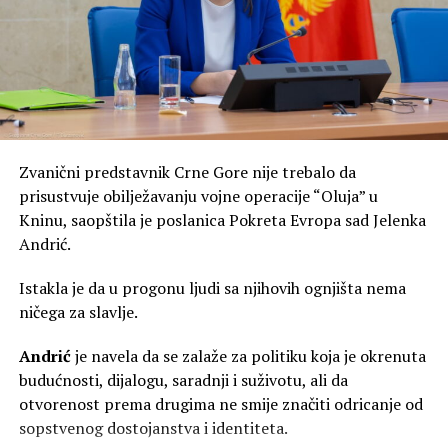
biračkom tijelu. Time se neminovno otvara pitanje gdje
prestaje pastirska služba, a počinje politički angažman.
Ako je zadatak jednog mitropolita da čuva jedinstvo
Crkve, onda svaka riječ koja produbljuje podjele među
vjernicima predstavlja razlog za zabrinutost. Još više
zabrinjava utisak da se crkveni autoritet koristi kao
Zvanični predstavnik Crne Gore nije trebalo da
sredstvo u političkim sukobima koji nemaju mnogo veze
prisustvuje obilježavanju vojne operacije “Oluja” u
sa Jevanđeljem.
Kninu, saopštila je poslanica Pokreta Evropa sad Jelenka
Odluka Sabora SPC da Eparhiju budimljansko-nikšićku
Andrić.
uzdigne u rang mitropolije promijenilaje odnose unutar
Istakla je da u progonu ljudi sa njihovih ognjišta nema
same Srpske pravoslavne crkve u Crnoj Gori. Da li je taj
ničega za slavlje.
potez bio isključivo crkveni ili je imao i širu političku
dimenziju vjerovatno će biti tema rasprava još dugo.
Andrić
je navela da se zalaže za politiku koja je okrenuta
budućnosti, dijalogu, saradnji i suživotu, ali da
Najveći gubitnici u svemu ovome nijesu ni Vučić, ni
otvorenost prema drugima ne smije značiti odricanje od
Joanikije, ni Metodije. Gubitnici su vjernici koji od svojih
sopstvenog dostojanstva i identiteta.
duhovnih pastira očekuju mir, pomirenje i jedinstvo, a