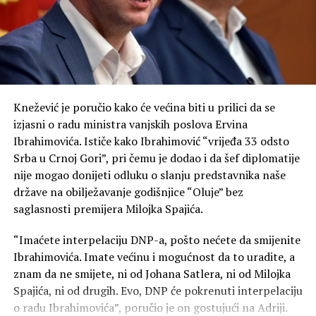
Knežević je poručio kako će većina biti u prilici da se
izjasni o radu ministra vanjskih poslova Ervina
Ibrahimovića. Ističe kako Ibrahimović “vrijeđa 33 odsto
Srba u Crnoj Gori”, pri čemu je dodao i da šef diplomatije
nije mogao donijeti odluku o slanju predstavnika naše
države na obilježavanje godišnjice “Oluje” bez
saglasnosti premijera Milojka Spajića.
“Imaćete interpelaciju DNP-a, pošto nećete da smijenite
Ibrahimovića. Imate većinu i mogućnost da to uradite, a
znam da ne smijete, ni od Johana Satlera, ni od Milojka
Spajića, ni od drugih. Evo, DNP će pokrenuti interpelaciju
o radu Ibrahimovića”, poručio je on gostujući na Adriji.