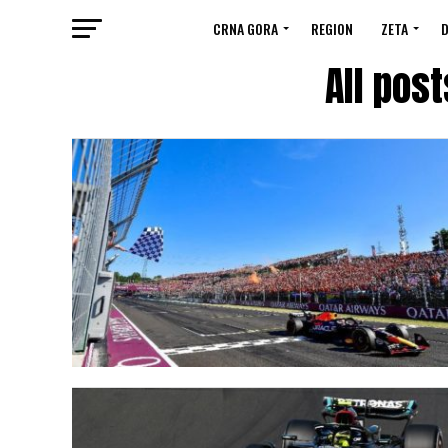
CRNA GORA
REGION
ZETA
D
All pos