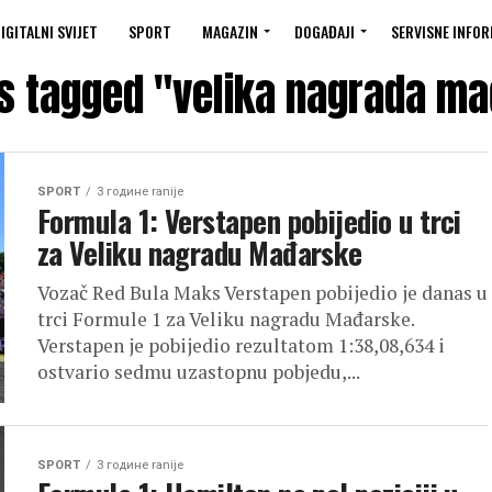
IGITALNI SVIJET
SPORT
MAGAZIN
DOGAĐAJI
SERVISNE INFOR
ts tagged "velika nagrada m
SPORT
3 године ranije
Formula 1: Verstapen pobijedio u trci
za Veliku nagradu Mađarske
Vozač Red Bula Maks Verstapen pobijedio je danas u
trci Formule 1 za Veliku nagradu Mađarske.
Verstapen je pobijedio rezultatom 1:38,08,634 i
ostvario sedmu uzastopnu pobjedu,...
SPORT
3 године ranije