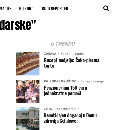
MACIJE
BILBORD
BUDI REPORTER
ađarske"
U TRENDU
ZABAVA
3 године ranije
Recept nedjelje: Čoko-plazma
torta
PRIRODA I DRUŠTVO
4 године ranije
Penzionerima 150 eura
jednokratne pomoći
ZETA
4 године ranije
Neuobičajen događaj u Domu
zdravlja Golubovci