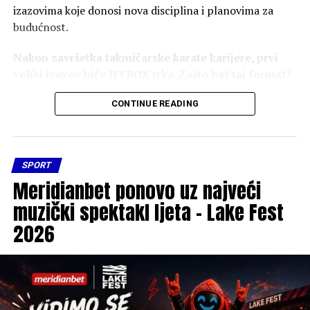
odakle je potekla.
izazovima koje donosi nova disciplina i planovima za
budućnost.
O kompaniji Meridian Holdings Inc.
Nakon završetka takmičarske karate karijere, prvi
Meridian
Holdings Inc. (NASDAQ: MRDN), sa sjedištem u
veliki izazov biće HYROX trka. Zašto baš taj format?
Las Vegasu, Nevada, etablirana je B2B i B2C grupacija za
gejming tehnologiju koja posluje na više od 20
Nakon karate karijere želio sam novi izazov koji će
CONTINUE READING
međunarodnih regulisanih tržišta. Njenu B2C diviziju
zadržati takmičarski duh i potrebu za napretkom.
predvodi Meridianbet, osnovan u Srbiji 2001. godine. Za
HYROX me privukao jer spaja snagu, izdržljivost i
više informacija posjetite
www.meridian-holdings.com
mentalnu snagu – stvari koje su me pratile i kroz karate.
SPORT
To je novi test i prilika da pomjerim svoje granice u
Meridianbet ponovo uz najveći
drugačijem formatu.
muzički spektakl ljeta – Lake Fest
HYROX je posljednjih godina postao globalni fitnes
2026
fenomen i okuplja sve više bivših profesionalnih
sportista. Da li HYROX vidiš kao jednokratni izazov
ili početak novog sportskog puta?
Za sada sebe vidim u HYROX-u, naravno ukoliko budem