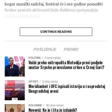
zahtjevno takmičenje koje kombinuje trčanje i
bogat muzički sadržaj, festival će i ove godine ponuditi
funkcionalne vježbe?
brojne prateće aktivnosti koje dodatno upotpunjuju
cjelokupni doživljaj.
Karate mi je mnogo pomogao, prije svega kroz
disciplinu, radne navike i mentalnu snagu. Godine
Kao jedan od sponzora festivala,
Meridianbet
će i ove
provedene u vrhunskom sportu naučile su me kako da
CONTINUE READING
godine biti dio festivalske energije kroz
treniram, kako da podnesem napor i kako da ostanem
svoju
Meridianbet Fan zonu
, osmišljenu kao mjesto
fokusiran kada je najteže. Naravno, HYROX zahtijeva
okupljanja, zabave i interakcije za sve posjetioce. Tokom
drugačiju specifičnu pripremu, ali baza koju sam izgradio
POSLEDNJE
PROMO
sva tri festivalska dana posjetioci će imati priliku da
kroz karate bila je velika prednost.
učestvuju u zanimljivim aktivacijama, okušaju se u
POLITIKA
2 сата ranije
Vučić preko mitropolita Metodija pravi podjele
zabavnim izazovima, zabilježe uspomene u atraktivnom
Koliko se razlikuje mentalna priprema za HYROX u
unutar Srpske pravoslavne crkve u Crnoj Gori?
photo corneru i osvoje vrijedne poklone.
odnosu na karate, gdje su taktika i koncentracija
često presudni?
Uz muziku, druženje i brojne sadržaje, Lake Fest 2026
SPORT
3 сата ranije
donosi još jedno izdanje koje će obilježiti ljeto u Crnoj
Meridianbet i UFC ispisali istoriju u rasprodatoj
Mentalna priprema ima dosta sličnosti, ali i razlika. U
Beogradskoj areni
Gori. Ako planiraš festivalski vikend, Krupačko jezero je
karateu su taktika, koncentracija i sposobnost donošenja
prava adresa.
odluka u djeliću sekunde često presudni, dok je kod
HYROX-a veći fokus na izdržljivost, kontrolu uma i
KOLUMNE
20 сати ranije
Kao dio festivalske atmosfere, Meridianbet je pripremio i
Novović: Ko je i šta je izdajnik?
sposobnost da nastaviš kada tijelo počne da se umara.