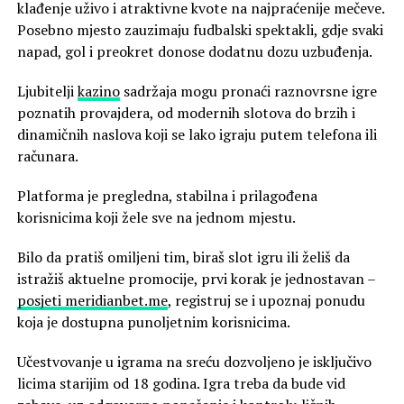
klađenje uživo i atraktivne kvote na najpraćenije mečeve.
Posebno mjesto zauzimaju fudbalski spektakli, gdje svaki
napad, gol i preokret donose dodatnu dozu uzbuđenja.
Ljubitelji
kazino
sadržaja mogu pronaći raznovrsne igre
poznatih provajdera, od modernih slotova do brzih i
dinamičnih naslova koji se lako igraju putem telefona ili
računara.
Platforma je pregledna, stabilna i prilagođena
korisnicima koji žele sve na jednom mjestu.
Bilo da pratiš omiljeni tim, biraš slot igru ili želiš da
istražiš aktuelne promocije, prvi korak je jednostavan –
posjeti meridianbet.me
, registruj se i upoznaj ponudu
koja je dostupna punoljetnim korisnicima.
Učestvovanje u igrama na sreću dozvoljeno je isključivo
licima starijim od 18 godina. Igra treba da bude vid