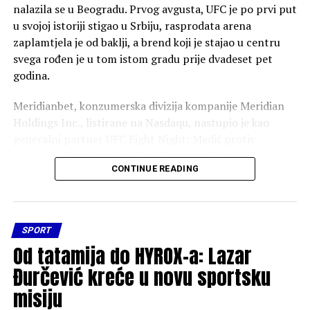
nalazila se u Beogradu. Prvog avgusta, UFC je po prvi put
u svojoj istoriji stigao u Srbiju, rasprodata arena
zaplamtjela je od baklji, a brend koji je stajao u centru
svega rođen je u tom istom gradu prije dvadeset pet
godina.
Meridianbet, konzumerska divizija kompanije Meridian
Holdings Inc., listirane na Nasdaqu, nastupio je kao
generalni partner UFC Fight Night: Medić protiv
Rodrigeza. Savršena je slika da kompanija koja je 2001.
CONTINUE READING
godine krenula iz Beograda, a danas se trguje na
Nasdaqu i posluje na 20 regulisanih tržišta širom svijeta,
stoji rame uz rame sa najvećom svjetskom organizacijom
borilačkih sportova u noći kada je ona konačno stigla
SPORT
kući.
Od tatamija do HYROX-a: Lazar
Domaća publika je dobila ono zbog čega je došla — i
Đurčević kreće u novu sportsku
dobila je to brzo. Srbinu Urošu Mediću bilo je potrebno
misiju
samo trideset sekundi da završi meč, i arena je pukla od