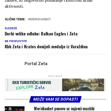
zabave, uz odgovorno ponašanje i kontrolu ličnih
aktivnosti.
SLIČNE TEME:
MERIDIANBET
SLEDEĆE
Derbi velike odluke: Balkan Eagles i Zeta
NE PROPUSTITE
Kbk Zeta i Kratos donijeli medalje iz Varaždina
Portal Zeta
REKLAMA
MOŽE VAM SE DOPASTI
Meridianbet ponovo uz najveći muzički