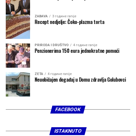
veliki Instagram giveaway. Sve informacije o giveaway-u i
Ipak, iskustvo iz karatea mi je pomoglo da naučim da
uslovima za učešće pronađi
OVDJE
.
ostanem miran pod pritiskom, da vjerujem u sebe i da
ZABAVA
3 године ranije
Recept nedjelje: Čoko-plazma torta
izdržim teške trenutke, što je i u HYROX-u veoma važno.
Šta ti je trenutno veći izazov – fizička priprema ili
prilagođavanje potpuno drugačijem načinu
PRIRODA I DRUŠTVO
4 године ranije
takmičenja?
Penzionerima 150 eura jednokratne pomoći
Trenutno je veći izazov prilagođavanje drugačijem
načinu takmičenja. Fizička baza koju sam izgradio kroz
ZETA
4 године ranije
karate mi mnogo pomaže, ali HYROX zahtijeva drugačiju
Neuobičajen događaj u Domu zdravlja Golubovci
specifičnu pripremu, posebno kada je u pitanju
kombinacija trčanja i funkcionalnih vježbi.
Da li misliš da će iskustvo vrhunskog karatiste biti
FACEBOOK
prednost u odnosu na rekreativce koji ulaze u
HYROX?
ISTAKNUTO
Iskustvo vrhunskog sportiste sigurno je prednost, prije