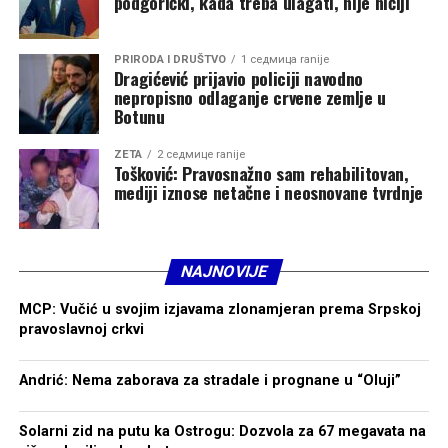
podgorički, kada treba ulagati, nije ničiji
adekvatne zarade.
„To je strateški problem u čije rješavanje mora aktivno
PRIRODA I DRUŠTVO
1 седмица ranije
Dragićević prijavio policiji navodno
da se uključi država, odnosno resorno ministarstvo.
nepropisno odlaganje crvene zemlje u
Smatram da bi trebalo regulisati koliko se lubenice sadi u
Botunu
odnosu na potrebe tržišta i njegovu otkupnu moć.
Neosporno je da veliki uvoz guši domaće proizvođače i
ZETA
2 седмице ranije
Tošković: Pravosnažno sam rehabilitovan,
tom pitanju treba ozbiljno pristupiti zajedno sa
mediji iznose netačne i neosnovane tvrdnje
poljoprivrednicima. Poljoprivreda je oduvijek bila osnov
egzistencije u Zeti i zato zaslužuje mnogo veću pažnju“,
naglasio je on.
NAJNOVIJE
Kada je riječ o trgovačkim lancima i konkurenciji iz
MCP: Vučić u svojim izjavama zlonamjeran prema Srpskoj
uvoza, Popović kaže da lično nema problema sa
pravoslavnoj crkvi
plasmanom svoje robe, ali upozorava da situacija nije
ista kod svih proizvođača.
Andrić: Nema zaborava za stradale i prognane u “Oluji”
„Kvalitet moje lubenice je godinama prepoznat i
zahvaljujući dobroj saradnji sa domaćim preprodavcima
Solarni zid na putu ka Ostrogu: Dozvola za 67 megavata na