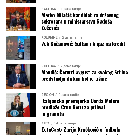
POLITIKA
4 дана ranije
Marko Milačić kandidat za državnog
sekretara u ministarstvu Radoša
Zečevića
KOLUMNE
2 дана ranije
Vuk Bačanović: Sultan i knjaz na kredit
POLITIKA
2 дана ranije
Mandić: Četvrti avgust za svakog Srbina
predstavlja datum bolne tišine
REGION
2 дана ranije
Italijanska premijerka Đorđa Meloni
predlaže Crnu Goru za prihvat
migranata
ZETA
14 сати ranije
ZetaCast: Zarija Kračković o fudbalu,