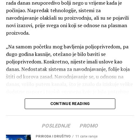
rada danas neuporedivo bolji nego u vrijeme kada je
“Ne smatramo da će lokacija predstavljati prepreku za
počinjao. Napredak tehnologije, sistemi za
efikasno djelovanje Službe zaštite i spašavanja. Prilikom
navodnjavanje olakšali su proizvodnju, ali su se pojavili
planiranja vodilo se računa o saobraćajnoj povezanosti i
novi izazovi, prije svega oni koji se odnose na plasman
mogućnosti brzog izlaska vozila na glavne putne pravce.
proizvoda.
Cilj nije da objekat bude u administrativnom centru, već
na lokaciji sa koje će se moći efikasno pokrivati cijela
„Na samom početku mog bavljenja poljoprivredom, pa
teritorija opštine i omogućiti brz odgovor u svim
dugo godina kasnije, otežano je bilo baviti se
dijelovima Zete”, kazao je Asanović.
poljoprivredom. Konkretno, nijeste imali uslove kao
danas. Nedostatak sistema za navodnjavanje, folije koja
štiti od korova zasad. Navodnjavanje se, u odnosu na
danas, vršilo putem kanala, što je znalo da iziskuje velike
Izvor:
DAN
dodatne napore i trošak vremena koje je bilo potrebno
za praćenje i nadgledanje. Takođe, danas imate i hibridne
CONTINUE READING
vrste usjeva koji daju poprilično veći rod od onih običnih.
Uz to, dostupan je ogroman izbor hibridnog smjena
lubenice. Koliko je teže bilo saditi u nekom periodu kada
POSLEDNJE
PROMO
sam ja počinjao da se bavim ovim poslom, govori
podatak da je rijetko ko u Zeti sadio lubenicu na više od
PRIRODA I DRUŠTVO
11 сати ranije