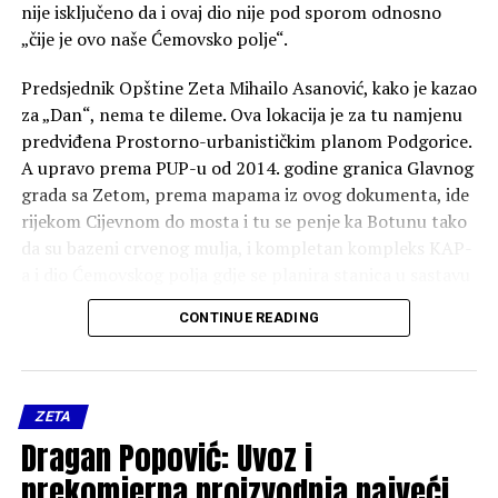
nije isključeno da i ovaj dio nije pod sporom odnosno
„čije je ovo naše Ćemovsko polje“.
Predsjednik Opštine Zeta Mihailo Asanović, kako je kazao
za „Dan“, nema te dileme. Ova lokacija je za tu namjenu
predviđena Prostorno-urbanističkim planom Podgorice.
A upravo prema PUP-u od 2014. godine granica Glavnog
grada sa Zetom, prema mapama iz ovog dokumenta, ide
rijekom Cijevnom do mosta i tu se penje ka Botunu tako
da su bazeni crvenog mulja, i kompletan kompleks KAP-
a i dio Ćemovskog polja gdje se planira stanica u sastavu
Podgorice. Ovo je sadržano u karti o administartivnoj
CONTINUE READING
podjeli i označeno kao opštinska granica između
Podgorice i Zete.
“Lokacija nije odabrana slučajno. Ona je već bila
ZETA
predviđena važećom planskom dokumentacijom,
Dragan Popović: Uvoz i
odnosno Prostorno-urbanističkim planom, što nam je
prekomjerna proizvodnja najveći
omogućilo da bez odlaganja pristupimo realizaciji ovog