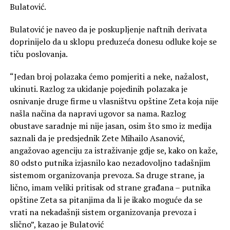
Bulatović.
Bulatović je naveo da je poskupljenje naftnih derivata
doprinijelo da u sklopu preduzeća donesu odluke koje se
tiču poslovanja.
“Jedan broj polazaka ćemo pomjeriti a neke, nažalost,
ukinuti. Razlog za ukidanje pojedinih polazaka je
osnivanje druge firme u vlasništvu opštine Zeta koja nije
našla načina da napravi ugovor sa nama. Razlog
obustave saradnje mi nije jasan, osim što smo iz medija
saznali da je predsjednik Zete Mihailo Asanović,
angažovao agenciju za istraživanje gdje se, kako on kaže,
80 odsto putnika izjasnilo kao nezadovoljno tadašnjim
sistemom organizovanja prevoza. Sa druge strane, ja
lično, imam veliki pritisak od strane građana – putnika
opštine Zeta sa pitanjima da li je ikako moguće da se
vrati na nekadašnji sistem organizovanja prevoza i
slično”, kazao je Bulatović