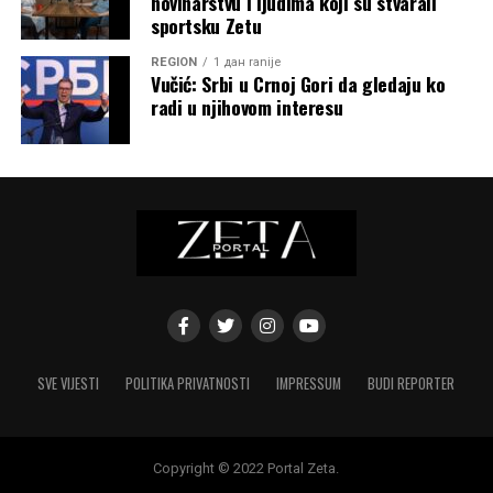
novinarstvu i ljudima koji su stvarali
sportsku Zetu
REGION
1 дан ranije
Vučić: Srbi u Crnoj Gori da gledaju ko
radi u njihovom interesu
SVE VIJESTI
POLITIKA PRIVATNOSTI
IMPRESSUM
BUDI REPORTER
Copyright © 2022 Portal Zeta.