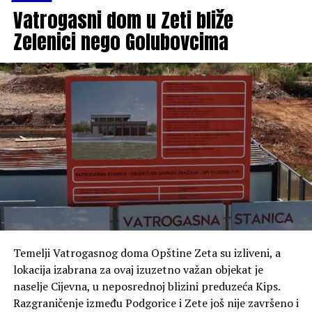
Vatrogasni dom u Zeti bliže
Zelenici nego Golubovcima
Poseban dio razgovora posvećen je FK Zeta, Zetskim
sportskim igrama i knjizi „Fudbal u Zeti“, u kojoj je
sabrao gotovo cijeli vijek fudbalske tradicije ovog kraja.
Temelji Vatrogasnog doma Opštine Zeta su izliveni, a
lokacija izabrana za ovaj izuzetno važan objekat je
naselje Cijevna, u neposrednoj blizini preduzeća Kips.
Razgraničenje između Podgorice i Zete još nije završeno i