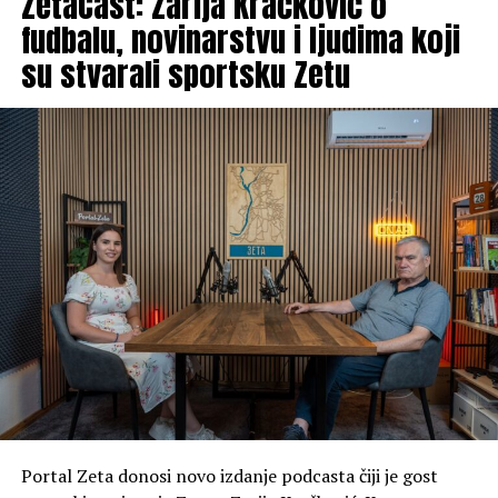
ZetaCast: Zarija Kračković o
fudbalu, novinarstvu i ljudima koji
su stvarali sportsku Zetu
Portal Zeta donosi novo izdanje podcasta čiji je gost