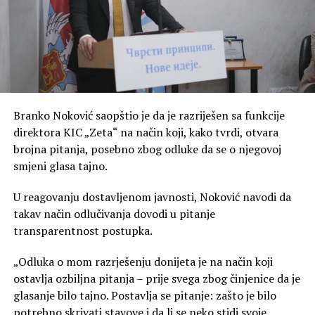
Branko Noković saopštio je da je razriješen sa funkcije
direktora KIC „Zeta“ na način koji, kako tvrdi, otvara
brojna pitanja, posebno zbog odluke da se o njegovoj
smjeni glasa tajno.
U reagovanju dostavljenom javnosti, Noković navodi da
takav način odlučivanja dovodi u pitanje
transparentnost postupka.
„Odluka o mom razrješenju donijeta je na način koji
ostavlja ozbiljna pitanja – prije svega zbog činjenice da je
glasanje bilo tajno. Postavlja se pitanje: zašto je bilo
potrebno skrivati stavove i da li se neko stidi svoje