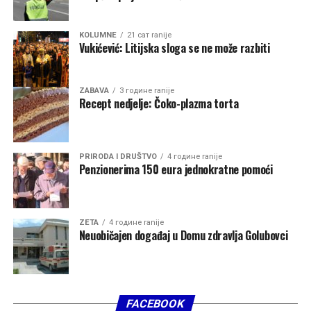
zaključuje se u obraćanju datiranom 8. juna 2026. godine.
KOLUMNE
21 сат ranije
Vukićević: Litijska sloga se ne može razbiti
Poseban dio razgovora posvećen je FK Zeta, Zetskim
sportskim igrama i knjizi „Fudbal u Zeti“, u kojoj je
ZABAVA
3 године ranije
Recept nedjelje: Čoko-plazma torta
sabrao gotovo cijeli vijek fudbalske tradicije ovog kraja.
PRIRODA I DRUŠTVO
4 године ranije
Penzionerima 150 eura jednokratne pomoći
ZETA
4 године ranije
Neuobičajen događaj u Domu zdravlja Golubovci
FACEBOOK