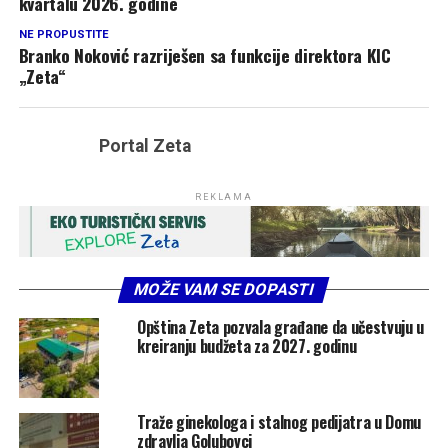
kvartalu 2026. godine
NE PROPUSTITE
Branko Noković razriješen sa funkcije direktora KIC
„Zeta“
Portal Zeta
REKLAMA
MOŽE VAM SE DOPASTI
Opština Zeta pozvala građane da učestvuju u
kreiranju budžeta za 2027. godinu
Traže ginekologa i stalnog pedijatra u Domu
zdravlja Golubovci