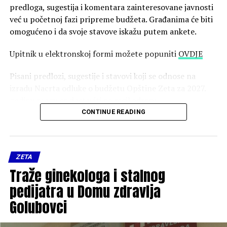
predloga, sugestija i komentara zainteresovane javnosti
već u početnoj fazi pripreme budžeta. Građanima će biti
omogućeno i da svoje stavove iskažu putem ankete.
Upitnik u elektronskoj formi možete popuniti
OVDJE
Pisani predlozi, sugestije i stavovi koji se odnose na
izradu Nacrta odluke o budžetu Opštine Zeta za 2027.
godinu mogu se dostaviti na mejl adresu
zeta.budzet@podgorica.me
.
CONTINUE READING
Postupak konsultovanja počeo je 5. avgusta i trajaće do
5. septembra 2026. godine, do kada zainteresovani mogu
ZETA
dostaviti svoje predloge o tome koje bi projekte, oblasti i
Traže ginekologa i stalnog
potrebe lokalne zajednice trebalo uzeti u obzir prilikom
planiranja opštinskog budžeta za narednu godinu.
pedijatra u Domu zdravlja
Golubovci
Nakon završetka konsultacija, Sekretarijat za finansije i
budžet objaviće izvještaj o rezultatima prethodnog