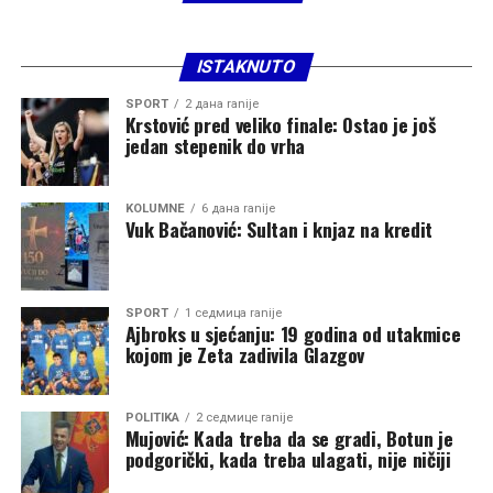
ISTAKNUTO
SPORT
2 дана ranije
Krstović pred veliko finale: Ostao je još
jedan stepenik do vrha
KOLUMNE
6 дана ranije
Vuk Bačanović: Sultan i knjaz na kredit
SPORT
1 седмица ranije
Ajbroks u sjećanju: 19 godina od utakmice
kojom je Zeta zadivila Glazgov
POLITIKA
2 седмице ranije
Mujović: Kada treba da se gradi, Botun je
podgorički, kada treba ulagati, nije ničiji