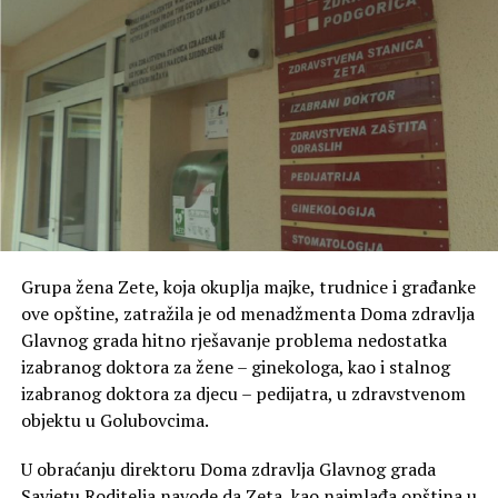
konsultovanja na sajtu Opštine Zeta, u roku od osam
dana od završetka postupka.
Dodatne informacije u vezi sa javnim pozivom građani
mogu dobiti svakog radnog dana, od 7 do 15 časova,
putem telefona 020 873 683.
Grupa žena Zete, koja okuplja majke, trudnice i građanke
ove opštine, zatražila je od menadžmenta Doma zdravlja
Glavnog grada hitno rješavanje problema nedostatka
izabranog doktora za žene – ginekologa, kao i stalnog
izabranog doktora za djecu – pedijatra, u zdravstvenom
objektu u Golubovcima.
U obraćanju direktoru Doma zdravlja Glavnog grada
Savjetu Roditelja navode da Zeta, kao najmlađa opština u