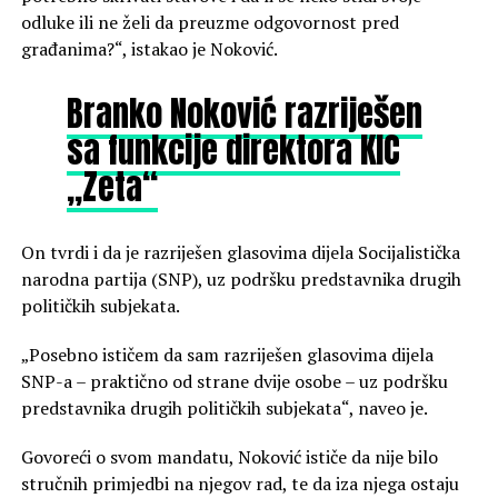
odluke ili ne želi da preuzme odgovornost pred
građanima?“, istakao je Noković.
Branko Noković razriješen
sa funkcije direktora KIC
„Zeta“
On tvrdi i da je razriješen glasovima dijela
Socijalistička
narodna partija
(SNP), uz podršku predstavnika drugih
političkih subjekata.
„Posebno ističem da sam razriješen glasovima dijela
SNP-a – praktično od strane dvije osobe – uz podršku
predstavnika drugih političkih subjekata“, naveo je.
Govoreći o svom mandatu, Noković ističe da nije bilo
stručnih primjedbi na njegov rad, te da iza njega ostaju