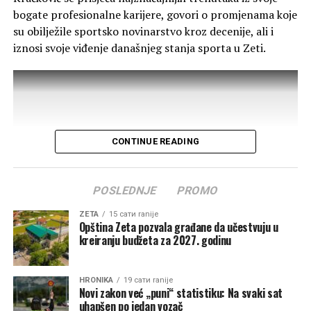
privilegije, već osnovno ljudsko i zakonsko pravo na
bogate profesionalne karijere, govori o promjenama koje
liječenje u našoj opštini“, poručile su.
su obilježile sportsko novinarstvo kroz decenije, ali i
iznosi svoje viđenje današnjeg stanja sporta u Zeti.
Od menadžmenta Doma zdravlja zahtijevaju redovno
ordiniranje ginekologa u ZO Golubovci, uz određivanje
tačnih dana i smjena tokom sedmice, kao i
obezbjeđivanje stalnog pedijatra u punom radnom
kapacitetu za potrebe najmlađih stanovnika Zete. Traže
i pisani odgovor o preduzetim koracima u zakonskom
CONTINUE READING
roku.
Grupa žena Zete najavila je i dalje aktivnosti ukoliko
POSLEDNJE
PROMO
problem ne bude hitno riješen.
ZETA
15 сати ranije
Opština Zeta pozvala građane da učestvuju u
„Ukoliko se rješavanju ovog problema ne pristupi hitno,
kreiranju budžeta za 2027. godinu
Grupa žena Zete će iskoristiti sva demokratska i
zakonska prava, uključujući institucionalne proteste i
direktno pokretanje peticije prema Ministarstvu
HRONIKA
19 сати ranije
Novi zakon već „puni“ statistiku: Na svaki sat
zdravlja. Očekujemo Vaš brz i konkretan odgovor“,
uhapšen po jedan vozač