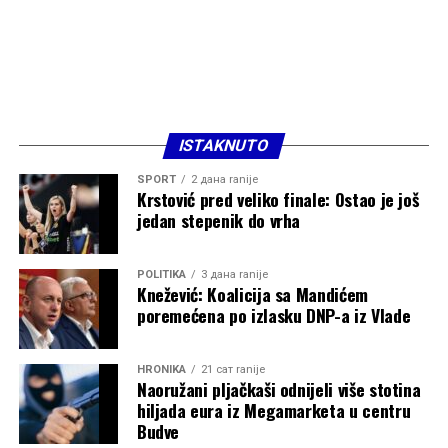
ISTAKNUTO
SPORT
2 дана ranije
Krstović pred veliko finale: Ostao je još
jedan stepenik do vrha
POLITIKA
3 дана ranije
Knežević: Koalicija sa Mandićem
poremećena po izlasku DNP-a iz Vlade
HRONIKA
21 сат ranije
Naoružani pljačkaši odnijeli više stotina
hiljada eura iz Megamarketa u centru
Budve