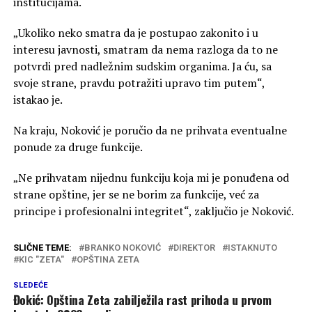
institucijama.
„Ukoliko neko smatra da je postupao zakonito i u
interesu javnosti, smatram da nema razloga da to ne
potvrdi pred nadležnim sudskim organima. Ja ću, sa
svoje strane, pravdu potražiti upravo tim putem“,
istakao je.
Na kraju, Noković je poručio da ne prihvata eventualne
ponude za druge funkcije.
„Ne prihvatam nijednu funkciju koja mi je ponuđena od
strane opštine, jer se ne borim za funkcije, već za
principe i profesionalni integritet“, zaključio je Noković.
SLIČNE TEME:
BRANKO NOKOVIĆ
DIREKTOR
ISTAKNUTO
KIC "ZETA"
OPŠTINA ZETA
SLEDEĆE
Đokić: Opština Zeta zabilježila rast prihoda u prvom