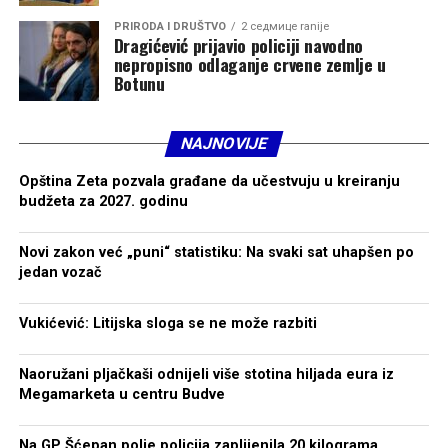
PRIRODA I DRUŠTVO
2 седмице ranije
Dragićević prijavio policiji navodno
nepropisno odlaganje crvene zemlje u
Botunu
NAJNOVIJE
Opština Zeta pozvala građane da učestvuju u kreiranju
budžeta za 2027. godinu
Novi zakon već „puni“ statistiku: Na svaki sat uhapšen po
jedan vozač
Vukićević: Litijska sloga se ne može razbiti
Naoružani pljačkaši odnijeli više stotina hiljada eura iz
Megamarketa u centru Budve
Na GP Šćepan polje policija zaplijenila 20 kilograma