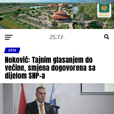
ZETA
Noković: Tajnim glasanjem do
većine, smjena dogovorena sa
dijelom SNP-a