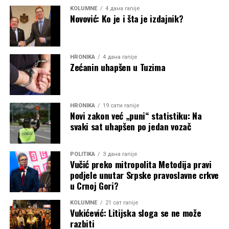
KOLUMNE
4 дана ranije
Novović: Ko je i šta je izdajnik?
HRONIKA
4 дана ranije
Zećanin uhapšen u Tuzima
HRONIKA
19 сати ranije
Novi zakon već „puni“ statistiku: Na
svaki sat uhapšen po jedan vozač
POLITIKA
3 дана ranije
Vučić preko mitropolita Metodija pravi
podjele unutar Srpske pravoslavne crkve
u Crnoj Gori?
KOLUMNE
21 сат ranije
Vukićević: Litijska sloga se ne može
razbiti