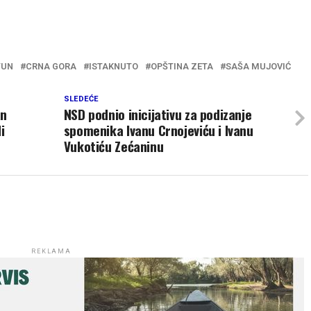
TUN
CRNA GORA
ISTAKNUTO
OPŠTINA ZETA
SAŠA MUJOVIĆ
SLEDEĆE
an
NSD podnio inicijativu za podizanje
i
spomenika Ivanu Crnojeviću i Ivanu
Vukotiću Zećaninu
REKLAMA