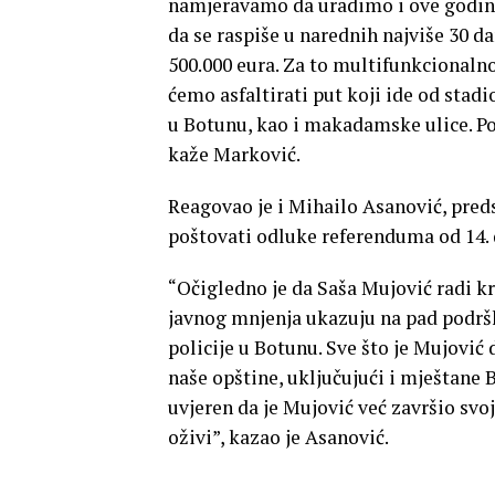
namjeravamo da uradimo i ove godine
da se raspiše u narednih najviše 30 d
500.000 eura. Za to multifunkcionalno
ćemo asfaltirati put koji ide od stad
u Botunu, kao i makadamske ulice. Po
kaže Marković.
Reagovao je i Mihailo Asanović, preds
poštovati odluke referenduma od 14.
“Očigledno je da Saša Mujović radi kri
javnog mnjenja ukazuju na pad podršk
policije u Botunu. Sve što je Mujovi
naše opštine, uključujući i mještane B
uvjeren da je Mujović već završio svo
oživi”, kazao je Asanović.