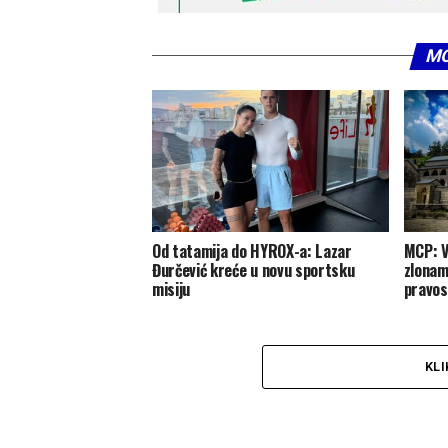
MO
Od tatamija do HYROX-a: Lazar
MCP: V
Đurčević kreće u novu sportsku
zlonam
misiju
pravos
KLI