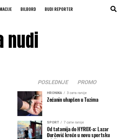
MACIJE
BILBORD
BUDI REPORTER
a nudi
POSLEDNJE
PROMO
HRONIKA
3 сата ranije
Zećanin uhapšen u Tuzima
SPORT
7 сати ranije
Od tatamija do HYROX-a: Lazar
Đurčević kreće u novu sportsku