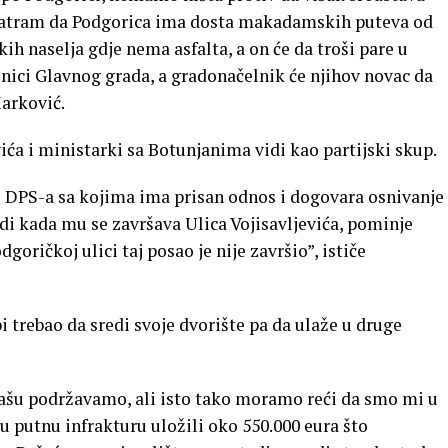
matram da Podgorica ima dosta makadamskih puteva od
ih naselja gdje nema asfalta, a on će da troši pare u
nici Glavnog grada, a gradonačelnik će njihov novac da
Marković.
a i ministarki sa Botunjanima vidi kao partijski skup.
 i DPS-a sa kojima ima prisan odnos i dogovara osnivanje
idi kada mu se završava Ulica Vojisavljevića, pominje
goričkoj ulici taj posao je nije završio”, ističe
 trebao da sredi svoje dvorište pa da ulaže u druge
našu podržavamo, ali isto tako moramo reći da smo mi u
 u putnu infrakturu uložili oko 550.000 eura što