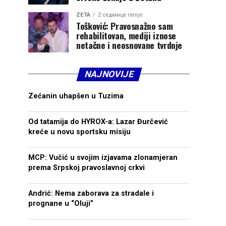
ZETA
2 седмице ranije
Tošković: Pravosnažno sam
rehabilitovan, mediji iznose
netačne i neosnovane tvrdnje
NAJNOVIJE
Zećanin uhapšen u Tuzima
Od tatamija do HYROX-a: Lazar Đurčević
kreće u novu sportsku misiju
MCP: Vučić u svojim izjavama zlonamjeran
prema Srpskoj pravoslavnoj crkvi
Andrić: Nema zaborava za stradale i
prognane u “Oluji”