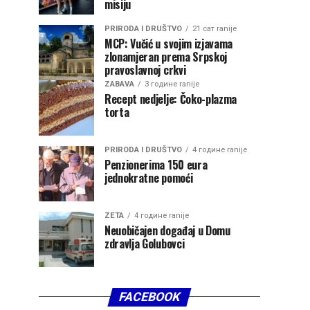
misiju
PRIRODA I DRUŠTVO
21 сат ranije
MCP: Vučić u svojim izjavama
zlonamjeran prema Srpskoj
pravoslavnoj crkvi
ZABAVA
3 године ranije
Recept nedjelje: Čoko-plazma
torta
PRIRODA I DRUŠTVO
4 године ranije
Penzionerima 150 eura
jednokratne pomoći
ZETA
4 године ranije
Neuobičajen događaj u Domu
zdravlja Golubovci
FACEBOOK