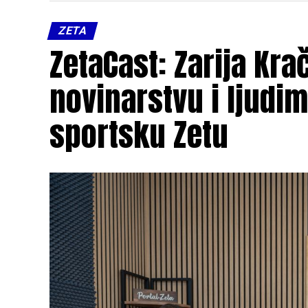
ZETA
ZetaCast: Zarija Kra
novinarstvu i ljudim
sportsku Zetu