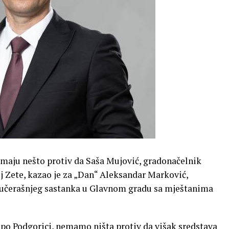
 imaju nešto protiv da Saša Mujović, gradonačelnik
oj Zete, kazao je za „Dan“ Aleksandar Marković,
jučerašnjeg sastanka u Glavnom gradu sa mještanima
e po Podgorici, nemamo ništa protiv da višak sredstava