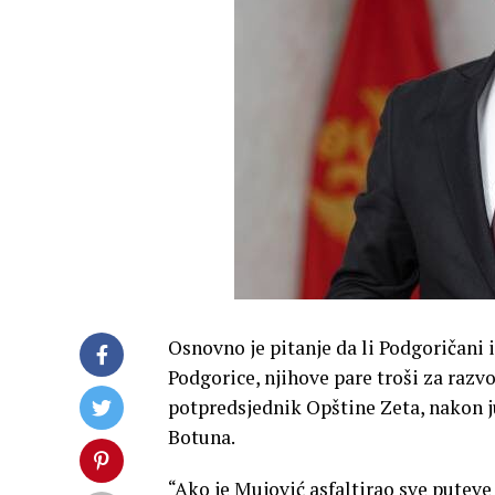
Osnovno je pitanje da li Podgoričani
Podgorice, njihove pare troši za razv
potpredsjednik Opštine Zeta, nakon 
Botuna.
“Ako je Mujović asfaltirao sve putev