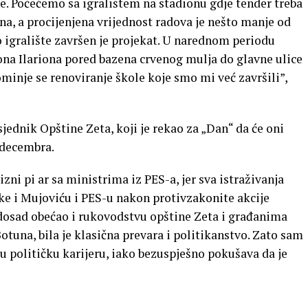
. Počećemo sa igralištem na stadionu gdje tender treba
ana, a procijenjena vrijednost radova je nešto manje od
 igralište završen je projekat. U narednom periodu
iona Ilariona pored bazena crvenog mulja do glavne ulice
minje se renoviranje škole koje smo mi već završili”,
jednik Opštine Zeta, koji je rekao za „Dan“ da će oni
 decembra.
zni pi ar sa ministrima iz PES-a, jer sva istraživanja
e i Mujoviću i PES-u nakon protivzakonite akcije
ć dosad obećao i rukovodstvu opštine Zeta i građanima
otuna, bila je klasična prevara i politikanstvo. Zato sam
ju političku karijeru, iako bezuspješno pokušava da je