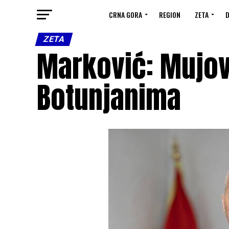
CRNA GORA
REGION
ZETA
D
ZETA
Marković: Mujov
Botunjanima