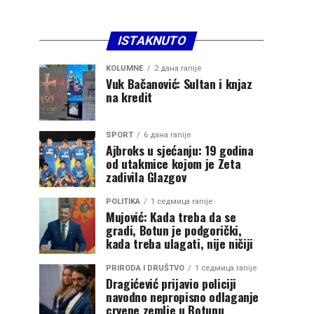
ISTAKNUTO
KOLUMNE
2 дана ranije
Vuk Bačanović: Sultan i knjaz
na kredit
SPORT
6 дана ranije
Ajbroks u sjećanju: 19 godina
od utakmice kojom je Zeta
zadivila Glazgov
POLITIKA
1 седмица ranije
Mujović: Kada treba da se
gradi, Botun je podgorički,
kada treba ulagati, nije ničiji
PRIRODA I DRUŠTVO
1 седмица ranije
Dragićević prijavio policiji
navodno nepropisno odlaganje
crvene zemlje u Botunu