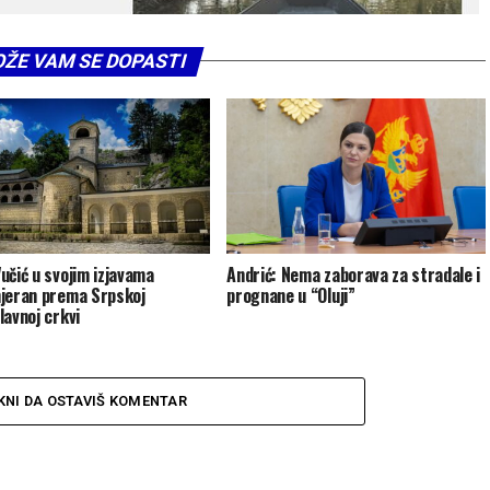
ŽE VAM SE DOPASTI
učić u svojim izjavama
Andrić: Nema zaborava za stradale i
jeran prema Srpskoj
prognane u “Oluji”
lavnoj crkvi
KNI DA OSTAVIŠ KOMENTAR