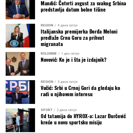
Mandić: Četvrti avgust za svakog Srbina
predstavlja datum bolne tišine
REGION
4 дана ranije
Italijanska premijerka Đorđa Meloni
predlaže Crnu Goru za prihvat
migranata
KOLUMNE
1 дан ranije
Novović: Ko je i šta je izdajnik?
REGION
3 дана ranije
Vučić: Srbi u Crnoj Gori da gledaju ko
radi u njihovom interesu
SPORT
2 дана ranije
Od tatamija do HYROX-a: Lazar Đurčević
kreće u novu sportsku misiju