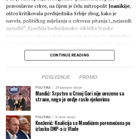
pravoslavne crkve, na čijem je čelu mitropolit
Joanikije
,
oštro kritikovala predsjednika Srbije zbog, kako je
navela, političkog miješanja u crkvena pitanja i „nejasnih
optužbi“, Eparhija budimljansko-nikšićka Srpske
pravoslavne crkve, kojom upravlja mitropolit
Metodije
,
javno je stala u Vučićevu odbranu, ocjenjujući da njegove
poruke doprinose očuvanju jedinstva Srpske pravoslavne
CONTINUE READING
crkve.
Polemika je uslijedila nakon Vučićevih izjava tokom
POSLEDNJE
PROMO
posjete Republici Srpskoj, gdje je govorio o položaju
Srba u regionu, litijama u Crnoj Gori i, kako je rekao,
POLITIKA
29 минута ranije
Mandić: Srpstvo u Crnoj Gori nije uvezeno sa
pokušajima da se oslabi jedinstvo SPC.
strane, nego je ovdje raslo vjekovima
Sve više izgleda da se kroz crkvene autoritete vodi
politički obračun u kojem je predsjednik Srbije
POLITIKA
9 сати ranije
Aleksandar Vučić postao nezaobilazan faktor.
Knežević: Koalicija sa Mandićem poremećena po
izlasku DNP-a iz Vlade
Mitropolit Metodije posljednjih mjeseci sve češće izlazi iz