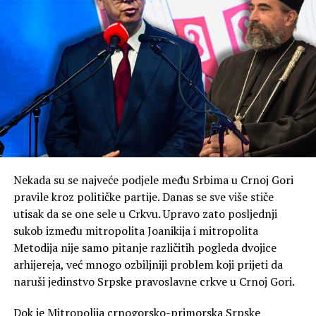
To nije nikakav dogovor Mandića i mene – jednostavno,
drugačije vidimo to kako treba doći do cilja”, rekao je
Knežević.
Na pitanje da li je NSD ostala dosljedna svemu za šta se
zalagala, kazao je kako je to pitanje za njih.
Knežević ne isključuje mogućnost da po izborima 2027.
godine bude formirana Vlada čiji će predsjednik biti on.
“U junu 2027, ako budemo, a hoćemo ako bog da,
Nekada su se najveće podjele među Srbima u Crnoj Gori
formirali Vladu bez ovih koji hoće da nas šalju kod
pravile kroz političke partije. Danas se sve više stiče
Satlera, prva odluka koju ću donijeti kao premijer biće
utisak da se one sele u Crkvu. Upravo zato posljednji
otpriznavanje Kosova. Kao premijer. Gdje bi im bio kraj
sukob između mitropolita Joanikija i mitropolita
da sam ja bio premijer i od 2023, ja znam da štitim
Metodija nije samo pitanje različitih pogleda dvojice
nacionalne interese”, poručio je on.
arhijereja, već mnogo ozbiljniji problem koji prijeti da
naruši jedinstvo Srpske pravoslavne crkve u Crnoj Gori.
Dok je Mitropolija crnogorsko-primorska Srpske