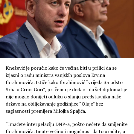
„Ne može se srpskom narodu osporavati pravo koje se
svima drugima priznaje. Ne možemo voditi politiku
kakvu je vodio bivši režim“, kazao je Mandić.
On je rekao da za njega politika nije umijeće da se ljudi
drže u rovovima, nego da se iz njih izađe.
„Ponekad je najveća snaga da u odgovoru na mržnju ne
postanemo ono protiv čega se borimo. Posebnu
zahvalnost u tom smislu dugujemo našoj svetoj Srpskoj
Knežević je poručio kako će većina biti u prilici da se
pravoslavnoj crkvi“, kazao je Mandić.
izjasni o radu ministra vanjskih poslova Ervina
Ibrahimovića. Ističe kako Ibrahimović “vrijeđa 33 odsto
On je podsjetio na veliku ulogu pokojnog mitropolita
Srba u Crnoj Gori”, pri čemu je dodao i da šef diplomatije
Amfilohija, ističući njegov nemjerljiv doprinos očuvanju
nije mogao donijeti odluku o slanju predstavnika naše
sabornosti i duhovnosti Crne Gore.
države na obilježavanje godišnjice “Oluje” bez
saglasnosti premijera Milojka Spajića.
„Da li danas mi, potomci velikih ljudi koji su znali da se
pomire i nakon zločina, možemo da nađemo snage da
“Imaćete interpelaciju DNP-a, pošto nećete da smijenite
krenemo naprijed – moramo“, poručio je Mandić.
Ibrahimovića. Imate većinu i mogućnost da to uradite, a