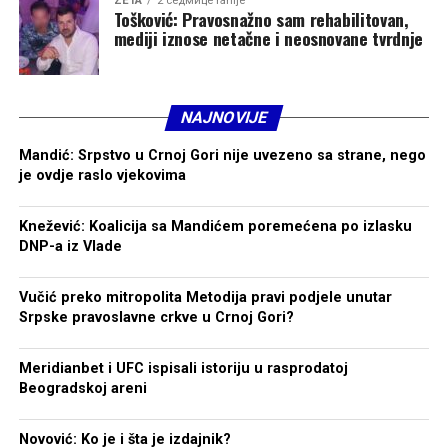
ZETA
2 седмице ranije
Tošković: Pravosnažno sam rehabilitovan,
mediji iznose netačne i neosnovane tvrdnje
NAJNOVIJE
Mandić: Srpstvo u Crnoj Gori nije uvezeno sa strane, nego
je ovdje raslo vjekovima
Knežević: Koalicija sa Mandićem poremećena po izlasku
DNP-a iz Vlade
Vučić preko mitropolita Metodija pravi podjele unutar
Srpske pravoslavne crkve u Crnoj Gori?
Meridianbet i UFC ispisali istoriju u rasprodatoj
Beogradskoj areni
Novović: Ko je i šta je izdajnik?