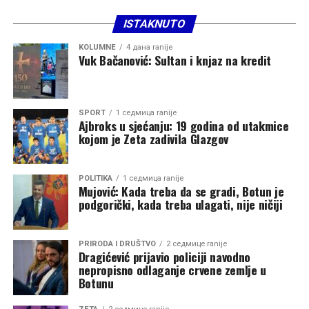
Najveći gubitnici u svemu ovome nijesu ni Vučić, ni
Joanikije, ni Metodije. Gubitnici su vjernici koji od svojih
ISTAKNUTO
duhovnih pastira očekuju mir, pomirenje i jedinstvo, a
KOLUMNE
4 дана ranije
umjesto toga svakodnevno svjedoče novim podjelama.
Vuk Bačanović: Sultan i knjaz na kredit
Crkva je kroz istoriju opstajala onda kada je bila iznad
dnevne politike. Onog trenutka kada politički interesi
SPORT
1 седмица ranije
počnu da određuju crkvene odnose, prestaje da bude
Ajbroks u sjećanju: 19 godina od utakmice
prostor okupljanja i postaje novo poprište sukoba.
kojom je Zeta zadivila Glazgov
Budućnost Srpske pravoslavne crkve u Crnoj Gori
POLITIKA
1 седмица ranije
zavisiće od toga da li ostaje duhovni oslonac svog naroda
Mujović: Kada treba da se gradi, Botun je
ili postaje još jedno polje političkog nadmetanja koje će
podgorički, kada treba ulagati, nije ničiji
Vučić iskoristiti za dobijanje političkog uticaja.
PRIRODA I DRUŠTVO
2 седмице ranije
Dragićević prijavio policiji navodno
nepropisno odlaganje crvene zemlje u
Botunu