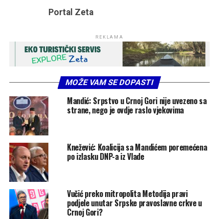
Portal Zeta
REKLAMA
MOŽE VAM SE DOPASTI
Mandić: Srpstvo u Crnoj Gori nije uvezeno sa
strane, nego je ovdje raslo vjekovima
Knežević: Koalicija sa Mandićem poremećena
po izlasku DNP-a iz Vlade
Vučić preko mitropolita Metodija pravi
podjele unutar Srpske pravoslavne crkve u
Crnoj Gori?