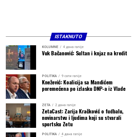
ISTAKNUTO
KOLUMNE
4 дана ranije
Vuk Bačanović: Sultan i knjaz na kredit
POLITIKA
9 сати ranije
Knežević: Koalicija sa Mandićem
poremećena po izlasku DNP-a iz Vlade
ZETA
2 дана ranije
ZetaCast: Zarija Kračković o fudbalu,
novinarstvu i ljudima koji su stvarali
sportsku Zetu
POLITIKA
4 дана ranije