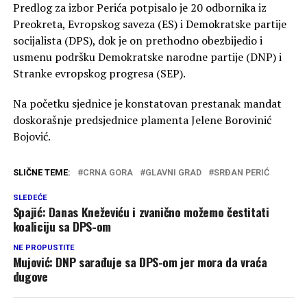
Predlog za izbor Perića potpisalo je 20 odbornika iz
Preokreta, Evropskog saveza (ES) i Demokratske partije
socijalista (DPS), dok je on prethodno obezbijedio i
usmenu podršku Demokratske narodne partije (DNP) i
Stranke evropskog progresa (SEP).
Na početku sjednice je konstatovan prestanak mandat
doskorašnje predsjednice plamenta Jelene Borovinić
Bojović.
SLIČNE TEME:
CRNA GORA
GLAVNI GRAD
SRĐAN PERIĆ
SLEDEĆE
Spajić: Danas Kneževiću i zvanično možemo čestitati
koaliciju sa DPS-om
NE PROPUSTITE
Mujović: DNP sarađuje sa DPS-om jer mora da vraća
dugove