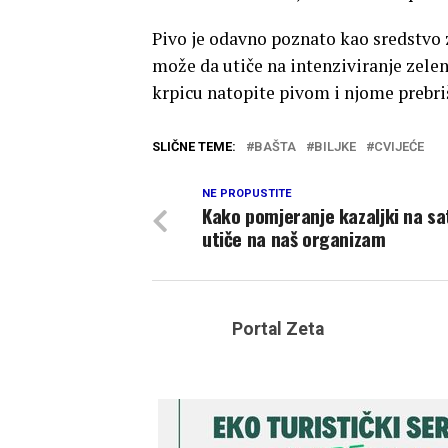
Pivo je odavno poznato kao sredstvo za
može da utiče na intenziviranje zele
krpicu natopite pivom i njome prebriš
SLIČNE TEME:
BAŠTA
BILJKE
CVIJEĆE
NE PROPUSTITE
Kako pomjeranje kazaljki na sa
utiče na naš organizam
Portal Zeta