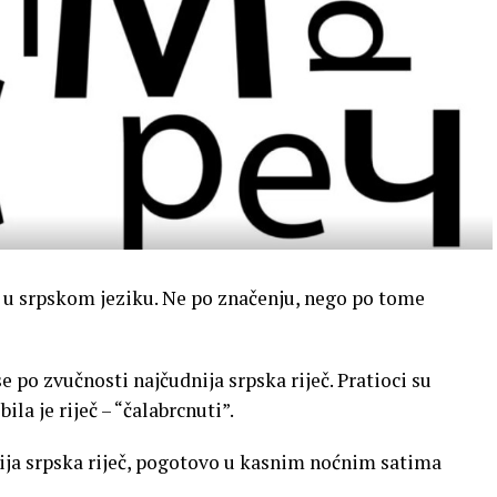
eč u srpskom jeziku. Ne po značenju, nego po tome
 po zvučnosti najčudnija srpska riječ. Pratioci su
ila je riječ – “čalabrcnuti”.
ija srpska riječ, pogotovo u kasnim noćnim satima