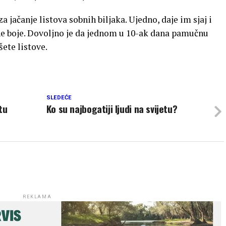
 jačanje listova sobnih biljaka. Ujedno, daje im sjaj i
ne boje. Dovoljno je da jednom u 10-ak dana pamučnu
ete listove.
SLEDEĆE
tu
Ko su najbogatiji ljudi na svijetu?
REKLAMA