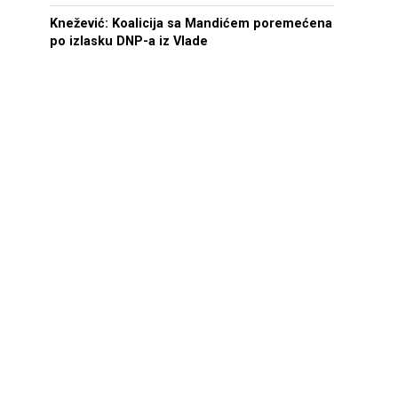
Knežević: Koalicija sa Mandićem poremećena
po izlasku DNP-a iz Vlade