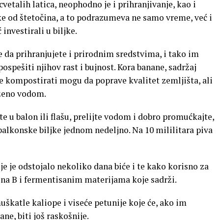
vetalih latica, neophodno je i prihranjivanje, kao i
ljke od štetočina, a to podrazumeva ne samo vreme, već i
investirali u biljke.
e da prihranjujete i prirodnim sredstvima, i tako im
ospešiti njihov rast i bujnost. Kora banane, sadržaj
ete kompostirati mogu da poprave kvalitet zemljišta, ali
aženo vodom.
jte u balon ili flašu, prelijte vodom i dobro promućkajte,
balkonske biljke jednom nedeljno. Na 10 mililitara piva
je je odstojalo nekoliko dana biće i te kako korisno za
na B i fermentisanim materijama koje sadrži.
uškatle kaliope i viseće petunije koje će, ako im
ne, biti još raskošnije.