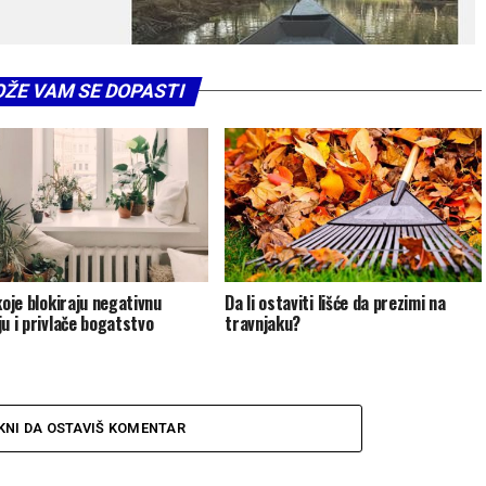
ŽE VAM SE DOPASTI
koje blokiraju negativnu
Da li ostaviti lišće da prezimi na
ju i privlače bogatstvo
travnjaku?
KNI DA OSTAVIŠ KOMENTAR