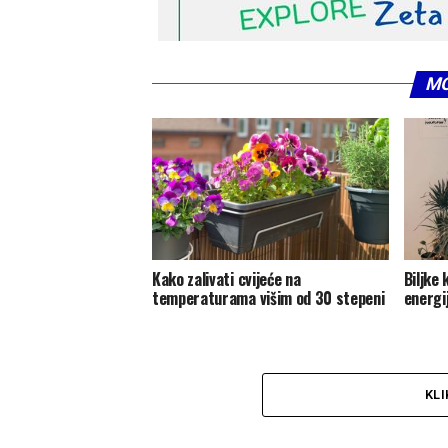
MO
Kako zalivati cvijeće na
Biljke 
temperaturama višim od 30 stepeni
energi
KLI