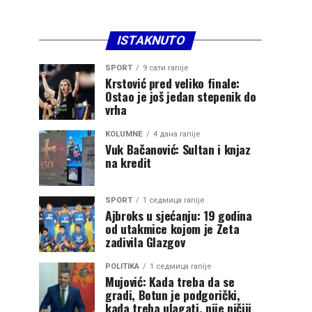
ISTAKNUTO
SPORT
9 сати ranije
Krstović pred veliko finale:
Ostao je još jedan stepenik do
vrha
KOLUMNE
4 дана ranije
Vuk Bačanović: Sultan i knjaz
na kredit
SPORT
1 седмица ranije
Ajbroks u sjećanju: 19 godina
od utakmice kojom je Zeta
zadivila Glazgov
POLITIKA
1 седмица ranije
Mujović: Kada treba da se
gradi, Botun je podgorički,
kada treba ulagati, nije ničiji