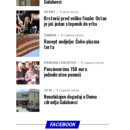
Golubovci
SPORT
9 сати ranije
Krstović pred veliko finale: Ostao
je još jedan stepenik do vrha
ZABAVA
3 године ranije
Recept nedjelje: Čoko-plazma
torta
PRIRODA I DRUŠTVO
4 године ranije
Penzionerima 150 eura
jednokratne pomoći
ZETA
4 године ranije
Neuobičajen događaj u Domu
zdravlja Golubovci
FACEBOOK