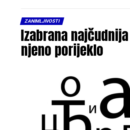
ZANIMLJIVOSTI
Izabrana najčudnija 
njeno porijeklo