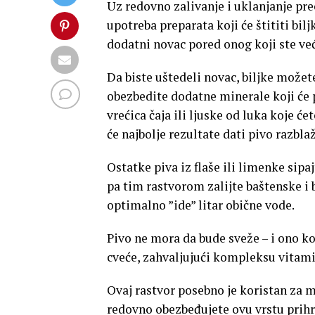
Uz redovno zalivanje i uklanjanje prec
upotreba preparata koji će štititi bi
dodatni novac pored onog koji ste već 
Da biste uštedeli novac, biljke možet
obezbedite dodatne minerale koji će p
vrećica čaja ili ljuske od luka koje ć
će najbolje rezultate dati pivo razbl
Ostatke piva iz flaše ili limenke sipa
pa tim rastvorom zalijte baštenske i 
optimalno ”ide” litar obične vode.
Pivo ne mora da bude sveže – i ono ko
cveće, zahvaljujući kompleksu vitami
Ovaj rastvor posebno je koristan za m
redovno obezbeđujete ovu vrstu prihra