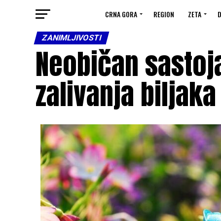
CRNA GORA
REGION
ZETA
D
ZANIMLJIVOSTI
Neobičan sastoj
zalivanja biljaka