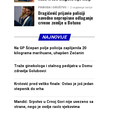
PRIRODA I DRUŠTVO
2 седмице ranije
Dragićević prijavio policiji
navodno nepropisno odlaganje
crvene zemlje u Botunu
NAJNOVIJE
Na GP Šćepan polje policija zaplijenila 20
kilograma marihuane, uhapšen Zećanin
Traže ginekologa i stalnog pedijatra u Domu
zdravlja Golubovci
Krstović pred veliko finale: Ostao je još jedan
stepenik do vrha
Mandić: Srpstvo u Crnoj Gori nije uvezeno sa
strane, nego je ovdje raslo vjekovima