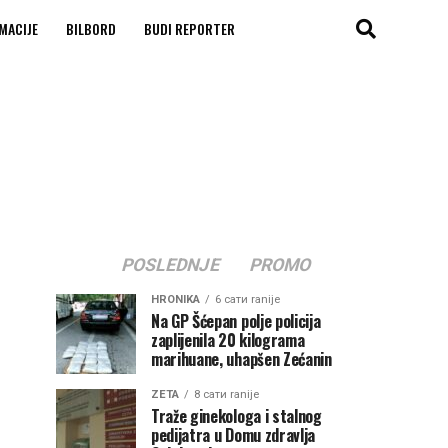
MACIJE
BILBORD
BUDI REPORTER
POSLEDNJE
PROMO
HRONIKA
6 сати ranije
Na GP Šćepan polje policija
zaplijenila 20 kilograma
marihuane, uhapšen Zećanin
ZETA
8 сати ranije
Traže ginekologa i stalnog
pedijatra u Domu zdravlja