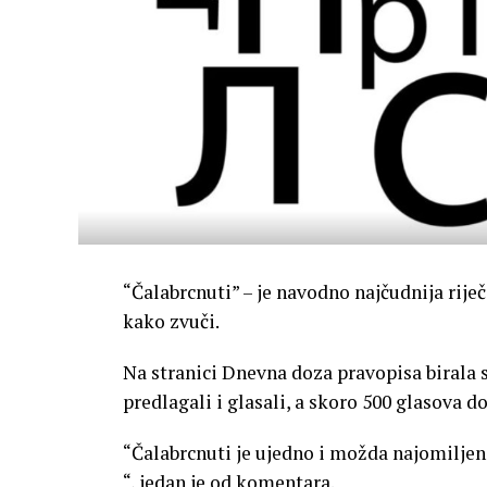
“Čalabrcnuti” – je navodno najčudnija rij
kako zvuči.
Na stranici Dnevna doza pravopisa birala se
predlagali i glasali, a skoro 500 glasova dob
“Čalabrcnuti je ujedno i možda najomiljen
“, jedan je od komentara.