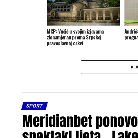
MCP: Vučić u svojim izjavama
Andrić
zlonamjeran prema Srpskoj
progna
pravoslavnoj crkvi
KLI
SPORT
Meridianbet ponovo
spektakl ljeta – Lak