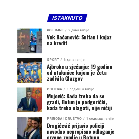
ISTAKNUTO
KOLUMNE
2 дана ranije
Vuk Bačanović: Sultan i knjaz
na kredit
SPORT
6 дана ranije
Ajbroks u sjećanju: 19 godina
od utakmice kojom je Zeta
zadivila Glazgov
POLITIKA
1 седмица ranije
Mujović: Kada treba da se
gradi, Botun je podgorički,
kada treba ulagati, nije ničiji
PRIRODA I DRUŠTVO
1 седмица ranije
Dragićević prijavio policiji
navodno nepropisno odlaganje
crvene zemlje u Botunu