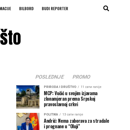
MACIJE
BILBORD
BUDI REPORTER
 što
POSLEDNJE
PROMO
PRIRODA I DRUŠTVO
11 сати ranije
MCP: Vučić u svojim izjavama
zlonamjeran prema Srpskoj
pravoslavnoj crkvi
POLITIKA
13 сати ranije
Andrić: Nema zaborava za stradale
i prognane u “Oluji”