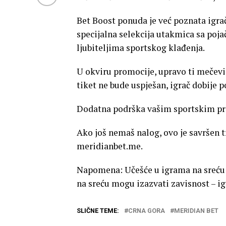
Bet Boost ponuda je već poznata igr
specijalna selekcija utakmica sa poj
ljubiteljima sportskog klađenja.
U okviru promocije, upravo ti mečevi
tiket ne bude uspješan, igrač dobije p
Dodatna podrška vašim sportskim p
Ako još nemaš nalog, ovo je savršen t
meridianbet.me.
Napomena: Učešće u igrama na sreću 
na sreću mogu izazvati zavisnost – i
SLIČNE TEME:
CRNA GORA
MERIDIAN BET