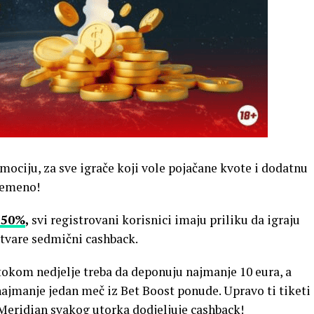
ociju, za sve igrače koji vole pojačane kvote i dodatnu
remeno!
 50%
,
svi registrovani korisnici imaju priliku da igraju
tvare sedmični cashback.
i tokom nedjelje treba da deponuju najmanje 10 eura, a
najmanje jedan meč iz Bet Boost ponude. Upravo ti tiketi
 Meridian svakog utorka dodjeljuje cashback!