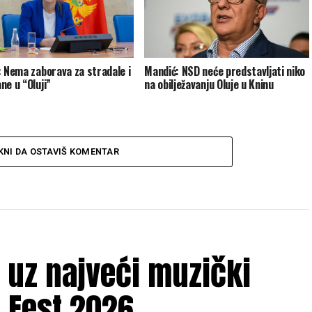
: Nema zaborava za stradale i
Mandić: NSD neće predstavljati niko
ne u “Oluji”
na obilježavanju Oluje u Kninu
KNI DA OSTAVIŠ KOMENTAR
 uz najveći muzički
e Fest 2026