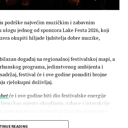
ciju podrške najvećim muzičkim i zabavnim
u ulogu jednog od sponzora Lake Festa 2026, koji
ezera okupiti hiljade ljubitelja dobre muzike,
ilazan događaj na regionalnoj festivalskoj mapi, a
 vrhunskog programa, jedinstvenog ambijenta i
držaj, festival će i ove godine ponuditi brojne
ju cjelokupni doživljaj.
bet
će i ove godine biti dio festivalske energije
šljenu kao mjesto okupljanja, zabave i interakcije
a dana posjetioci će imati priliku da učestvuju u
abavnim izazovima, zabilježe uspomene u
ne poklone.
TINUE READING