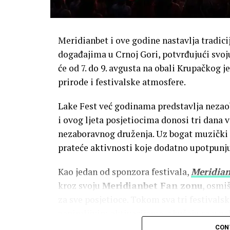
Meridianbet i ove godine nastavlja tradi
događajima u Crnoj Gori, potvrđujući svoj
će od 7. do 9. avgusta na obali Krupačkog j
prirode i festivalske atmosfere.
Lake Fest već godinama predstavlja nezaob
i ovog ljeta posjetiocima donosi tri dana
nezaboravnog druženja. Uz bogat muzički sa
prateće aktivnosti koje dodatno upotpunju
Kao jedan od sponzora festivala,
Meridian
kroz svoju
Meridianbet Fan zonu
, osmi
za sve posjetioce. Tokom sva tri festivalsk
zanimljivim aktivacijama, okušaju se u z
atraktivnom photo corneru i osvoje vrijed
CON