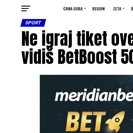
CRNA GORA
REGION
ZETA
D
SPORT
Ne igraj tiket ov
vidiš BetBoost 