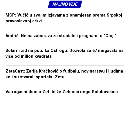
NAJNOVIJE
zagradio Radulovića i omogućio da ona završi u mreži za
konačnih 2 : 0.
MCP: Vučić u svojim izjavama zlonamjeran prema Srpskoj
pravoslavnoj crkvi
I drugi pogodak bio je plod nesrećnog spleta okolnosti.
Možda je fudbal te večeri bio surov prema Zeti, ali ostaje
Andrić: Nema zaborava za stradale i prognane u “Oluji”
žal što ta čuvena partija nije nagrađena povoljnijim
rezultatom.
Solarni zid na putu ka Ostrogu: Dozvola za 67 megavata na
više od milion kvadrata
Revanš je odigran sedam dana kasnije na Stadionu pod
Goricom, gdje je Zeta, kao formalni domaćin, ponovo
ZetaCast: Zarija Kračković o fudbalu, novinarstvu i ljudima
pružila dostojan otpor. Rendžers je slavio minimalnim
koji su stvarali sportsku Zetu
rezultatom 1 : 0, a jedini pogodak na utakmici postigao
je Da Markus Bizli u 81. minutu.
Vatrogasni dom u Zeti bliže Zelenici nego Golubovcima
Na taj način završila se evropska avantura kluba iz
Golubovaca, koji bi, da je kojim slučajem uspio da
eliminiše Škote, u posljednjem, trećem kolu kvalifikacija
igrao protiv beogradskog velikana – Crvene zvezde.