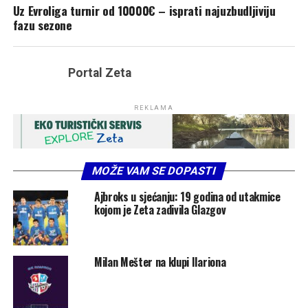
Uz Evroliga turnir od 10000€ – isprati najuzbudljiviju
fazu sezone
Portal Zeta
REKLAMA
MOŽE VAM SE DOPASTI
Ajbroks u sjećanju: 19 godina od utakmice
kojom je Zeta zadivila Glazgov
Milan Mešter na klupi Ilariona