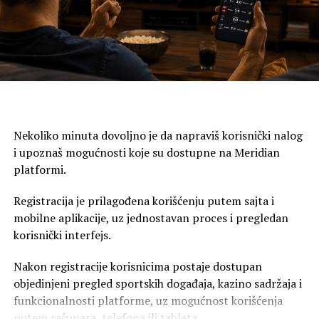
veliki Instagram giveaway. Sve informacije o giveaway-u i
uslovima za učešće pronađi
OVDJE
.
Nekoliko minuta dovoljno je da napraviš korisnički nalog
i upoznaš mogućnosti koje su dostupne na Meridian
platformi.
Registracija je prilagođena korišćenju putem sajta i
mobilne aplikacije, uz jednostavan proces i pregledan
korisnički interfejs.
Nakon registracije korisnicima postaje dostupan
objedinjeni pregled sportskih događaja, kazino sadržaja i
funkcionalnosti platforme, uz mogućnost korišćenja
putem računara, telefona ili tableta.