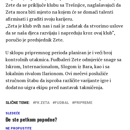
Zete da se priključe klubu sa Trešnjice, naglašavajući da
Zeta mora biti mjesto na kojem će se domaći talenti
afirmisati i graditi svoju karijeru.
„Zeta je klub svih nas i naš je zadatak da stvorimo uslove
da se naša djeca razvijaju i napreduju kroz ovaj klub“,
poručio je predsjednik Zete.
U sklopu pripremnog perioda planiran je i veći broj
kontrolnih utakmica. Fudbaleri Zete odmjeriće snage sa
Iskrom, Internacionalom, Slogom iz Bara, kao i sa
lokalnim rivalom Ilarionom. Ovi mečevi poslužiće
stručnom štabu da isproba različite varijante igre i
dodatno uigra ekipu pred nastavak takmičenja.
SLIČNE TEME:
FK ZETA
FUDBAL
PRIPREME
SLEDEĆE
Đe ste petkom popodne?
NE PROPUSTITE