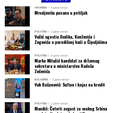
HRONIKA
4 дана ranije
Mrvaljeviću pucano u potiljak
POLITIKA
2 дана ranije
Vučić ugostio Dodika, Kneževića i
Zogovića u porodičnoj kući u Čipuljićima
POLITIKA
4 дана ranije
Marko Milačić kandidat za državnog
sekretara u ministarstvu Radoša
Zečevića
KOLUMNE
2 дана ranije
Vuk Bačanović: Sultan i knjaz na kredit
POLITIKA
2 дана ranije
Mandić: Četvrti avgust za svakog Srbina