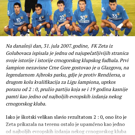
Na današnji dan, 31. jula 2007. godine, FK Zeta iz
Golubovaca ispisala je jednu od najupečatljivijih stranica
svoje istorije i istorije crnogorskog klupskog fudbala. Prvi
šampion nezavisne Crne Gore gostovao je u Glazgovu, na
legendarnom Ajbroks parku, gdje je protiv Rendžersa, u
drugom kolu kvalifikacija za Ligu šampiona, uprkos
porazu od 2 : 0, pružio partiju koja se i 19 godina kasnije
pamti kao jedno od najboljih evropskih izdanja nekog
crnogorskog kluba.
Iako je škotski velikan slavio rezultatom 2 : 0, ono što je
Zeta prikazala na terenu ostalo je upamćeno kao jedno
od najboljih evropskih izdanja nekog crnogorskog kluba