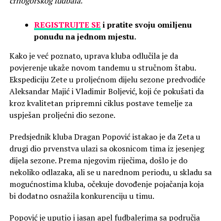
crnogorskog fudbala.
REGISTRUJTE SE
i pratite svoju omiljenu
ponudu na jednom mjestu.
Kako je već poznato, uprava kluba odlučila je da
povjerenje ukaže novom tandemu u stručnom štabu.
Ekspediciju Zete u proljećnom dijelu sezone predvodiće
Aleksandar Majić i Vladimir Boljević, koji će pokušati da
kroz kvalitetan pripremni ciklus postave temelje za
uspješan proljećni dio sezone.
Predsjednik kluba Dragan Popović istakao je da Zeta u
drugi dio prvenstva ulazi sa okosnicom tima iz jesenjeg
dijela sezone. Prema njegovim riječima, došlo je do
nekoliko odlazaka, ali se u narednom periodu, u skladu sa
mogućnostima kluba, očekuje dovođenje pojačanja koja
bi dodatno osnažila konkurenciju u timu.
Popović je uputio i jasan apel fudbalerima sa područja