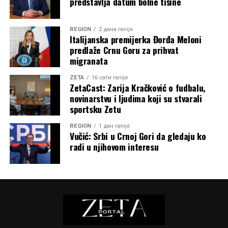
predstavlja datum bolne tišine
REGION
2 дана ranije
Italijanska premijerka Đorđa Meloni
predlaže Crnu Goru za prihvat
migranata
ZETA
16 сати ranije
ZetaCast: Zarija Kračković o fudbalu,
novinarstvu i ljudima koji su stvarali
sportsku Zetu
REGION
1 дан ranije
Vučić: Srbi u Crnoj Gori da gledaju ko
radi u njihovom interesu