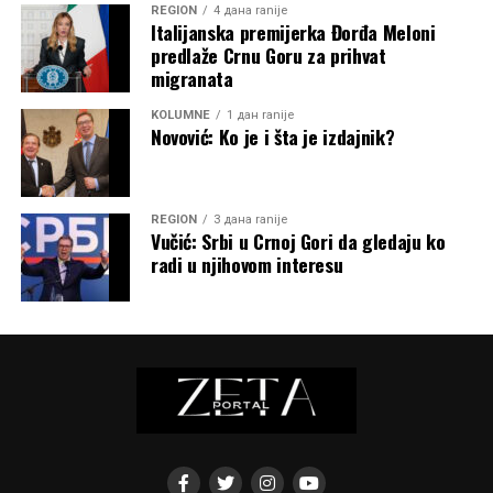
REGION
4 дана ranije
Italijanska premijerka Đorđa Meloni
predlaže Crnu Goru za prihvat
migranata
KOLUMNE
1 дан ranije
Novović: Ko je i šta je izdajnik?
REGION
3 дана ranije
Vučić: Srbi u Crnoj Gori da gledaju ko
radi u njihovom interesu