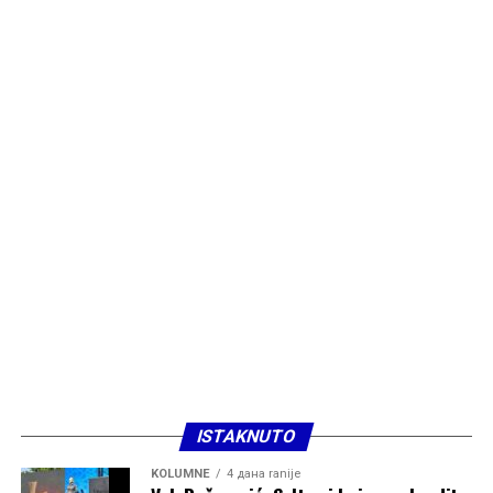
ISTAKNUTO
KOLUMNE
4 дана ranije