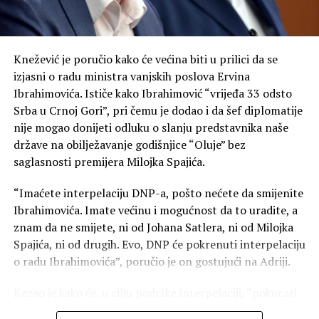
Knežević je poručio kako će većina biti u prilici da se
izjasni o radu ministra vanjskih poslova Ervina
Ibrahimovića. Ističe kako Ibrahimović “vrijeđa 33 odsto
Srba u Crnoj Gori”, pri čemu je dodao i da šef diplomatije
nije mogao donijeti odluku o slanju predstavnika naše
države na obilježavanje godišnjice “Oluje” bez
saglasnosti premijera Milojka Spajića.
“Imaćete interpelaciju DNP-a, pošto nećete da smijenite
Ibrahimovića. Imate većinu i mogućnost da to uradite, a
znam da ne smijete, ni od Johana Satlera, ni od Milojka
Spajića, ni od drugih. Evo, DNP će pokrenuti interpelaciju
o radu Ibrahimovića”, poručio je on gostujući na Adriji.
Kazao je kako će, u cilju podrške interpelaciji, “pokucati
na vrata poslaničkih klubova svih doskorašnjih