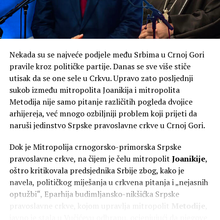
Knežević ne isključuje mogućnost da po izborima 2027.
godine bude formirana Vlada čiji će predsjednik biti on.
“U junu 2027, ako budemo, a hoćemo ako bog da,
Nekada su se najveće podjele među Srbima u Crnoj Gori
formirali Vladu bez ovih koji hoće da nas šalju kod
pravile kroz političke partije. Danas se sve više stiče
Satlera, prva odluka koju ću donijeti kao premijer biće
utisak da se one sele u Crkvu. Upravo zato posljednji
otpriznavanje Kosova. Kao premijer. Gdje bi im bio kraj
sukob između mitropolita Joanikija i mitropolita
da sam ja bio premijer i od 2023, ja znam da štitim
Metodija nije samo pitanje različitih pogleda dvojice
nacionalne interese”, poručio je on.
arhijereja, već mnogo ozbiljniji problem koji prijeti da
naruši jedinstvo Srpske pravoslavne crkve u Crnoj Gori.
Dok je Mitropolija crnogorsko-primorska Srpske
pravoslavne crkve, na čijem je čelu mitropolit
Joanikije
,
oštro kritikovala predsjednika Srbije zbog, kako je
navela, političkog miješanja u crkvena pitanja i „nejasnih
optužbi“, Eparhija budimljansko-nikšićka Srpske
pravoslavne crkve, kojom upravlja mitropolit
Metodije
,
javno je stala u Vučićevu odbranu, ocjenjujući da njegove