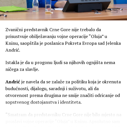
Ako je zadatak jednog mitropolita da čuva jedinstvo
Crkve, onda svaka riječ koja produbljuje podjele među
vjernicima predstavlja razlog za zabrinutost. Još više
zabrinjava utisak da se crkveni autoritet koristi kao
Zvanični predstavnik Crne Gore nije trebalo da
sredstvo u političkim sukobima koji nemaju mnogo veze
prisustvuje obilježavanju vojne operacije “Oluja” u
sa Jevanđeljem.
Kninu, saopštila je poslanica Pokreta Evropa sad Jelenka
Odluka Sabora SPC da Eparhiju budimljansko-nikšićku
Andrić.
uzdigne u rang mitropolije promijenilaje odnose unutar
Istakla je da u progonu ljudi sa njihovih ognjišta nema
same Srpske pravoslavne crkve u Crnoj Gori. Da li je taj
ničega za slavlje.
potez bio isključivo crkveni ili je imao i širu političku
dimenziju vjerovatno će biti tema rasprava još dugo.
Andrić
je navela da se zalaže za politiku koja je okrenuta
budućnosti, dijalogu, saradnji i suživotu, ali da
Najveći gubitnici u svemu ovome nijesu ni Vučić, ni
otvorenost prema drugima ne smije značiti odricanje od
Joanikije, ni Metodije. Gubitnici su vjernici koji od svojih
sopstvenog dostojanstva i identiteta.
duhovnih pastira očekuju mir, pomirenje i jedinstvo, a
umjesto toga svakodnevno svjedoče novim podjelama.
“Smatram da predstavniku Crne Gore nije bilo mjesto na
proslavi vojne operacije “Oluja” u Kninu. Apsolutno sam
Crkva je kroz istoriju opstajala onda kada je bila iznad