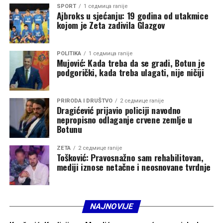
SPORT
1 седмица ranije
Ajbroks u sjećanju: 19 godina od utakmice
kojom je Zeta zadivila Glazgov
POLITIKA
1 седмица ranije
Mujović: Kada treba da se gradi, Botun je
podgorički, kada treba ulagati, nije ničiji
PRIRODA I DRUŠTVO
2 седмице ranije
Dragićević prijavio policiji navodno
nepropisno odlaganje crvene zemlje u
Botunu
ZETA
2 седмице ranije
Tošković: Pravosnažno sam rehabilitovan,
mediji iznose netačne i neosnovane tvrdnje
NAJNOVIJE