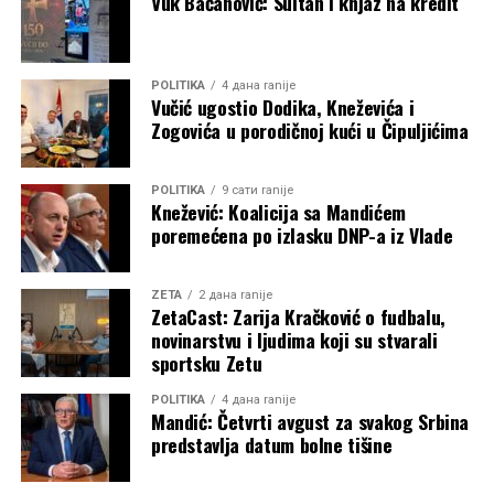
Vuk Bačanović: Sultan i knjaz na kredit
POLITIKA
4 дана ranije
Vučić ugostio Dodika, Kneževića i
Zogovića u porodičnoj kući u Čipuljićima
POLITIKA
9 сати ranije
Knežević: Koalicija sa Mandićem
poremećena po izlasku DNP-a iz Vlade
ZETA
2 дана ranije
ZetaCast: Zarija Kračković o fudbalu,
novinarstvu i ljudima koji su stvarali
sportsku Zetu
POLITIKA
4 дана ranije
Mandić: Četvrti avgust za svakog Srbina
predstavlja datum bolne tišine