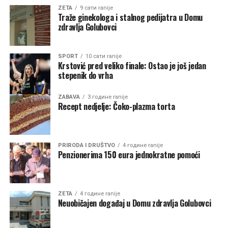
zajednicu i podršku institucija u radu sa mladima. Tom
ZETA
9 сати ranije
prilikom najavila je i otvaranje Omladinskog centra u
Traže ginekologa i stalnog pedijatra u Domu
zdravlja Golubovci
Zeti, koji će, kako je navedeno, biti prostor za
povezivanje i razvoj mladih.
SPORT
10 сати ranije
Program radionice realizovan je kroz diskusije, praktične
Krstović pred veliko finale: Ostao je još jedan
stepenik do vrha
vježbe i primjere iz svakodnevnog života, uz aktivno
učešće prisutnih.
ZABAVA
3 године ranije
Recept nedjelje: Čoko-plazma torta
Edukatori na radionici bili su magistar ekonomije Mirsad
Dreić i magistar krivičnog prava Elma Balota, koji su
učesnicima približili teme iz oblasti mentalnog zdravlja i
ličnog razvoja.
PRIRODA I DRUŠTVO
4 године ranije
Penzionerima 150 eura jednokratne pomoći
ZETA
4 године ranije
Neuobičajen događaj u Domu zdravlja Golubovci