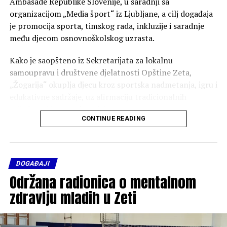
Ambasade Republike Slovenije, u saradnji sa
organizacijom „Media šport“ iz Ljubljane, a cilj događaja
je promocija sporta, timskog rada, inkluzije i saradnje
među djecom osnovnoškolskog uzrasta.
Kako je saopšteno iz Sekretarijata za lokalnu
samoupravu i društvene djelatnosti Opštine Zeta,
„Žogarija“ okuplja djecu kroz sportska nadmetanja, igru i
edukativne sadržaje, uz afirmaciju tradicionalnih
vrijednosti i evropskog duha.
CONTINUE READING
Ovogodišnja manifestacija organizuje se i povodom
obilježavanja Dana Evrope, uz podršku Delegacije
Evropske unije kroz projekat „Opštine za EU“, čime se
DOGAĐAJI
dodatno ističe značaj lokalnih zajednica u procesu
Održana radionica o mentalnom
evropskih integracija.
zdravlju mladih u Zeti
U revijalnom dijelu programa učestvovaće predstavnici
više lokalnih institucija i službi, među kojima su JU
Centar za pružanje usluga iz oblasti socijalne i dječije