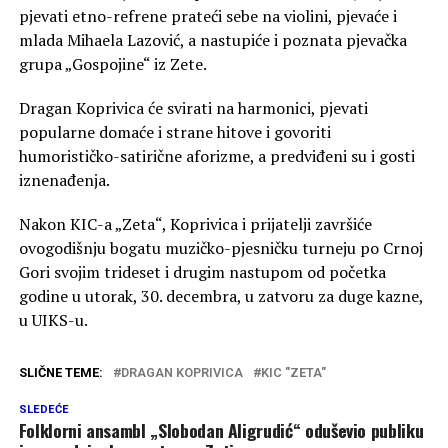
pjevati etno-refrene prateći sebe na violini, pjevaće i
mlada Mihaela Lazović, a nastupiće i poznata pjevačka
grupa „Gospojine“ iz Zete.
Dragan Koprivica će svirati na harmonici, pjevati
popularne domaće i strane hitove i govoriti
humorističko-satirične aforizme, a predviđeni su i gosti
iznenađenja.
Nakon KIC-a „Zeta“, Koprivica i prijatelji završiće
ovogodišnju bogatu muzičko-pjesničku turneju po Crnoj
Gori svojim trideset i drugim nastupom od početka
godine u utorak, 30. decembra, u zatvoru za duge kazne,
u UIKS-u.
SLIČNE TEME:
DRAGAN KOPRIVICA
KIC "ZETA"
SLEDEĆE
Folklorni ansambl „Slobodan Aligrudić“ oduševio publiku