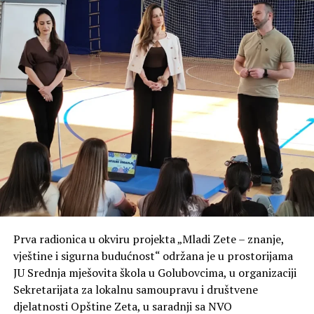
zaštite za Opštinu Zeta, Nacionalni park „Skadarsko
jezero“, Komunalno preduzeće Opštine Zeta i Turistička
organizacija Zeta.
Centralni dio manifestacije činiće takmičenje četiri
osnovne škole sa teritorije Opštine Zeta, kao i vrtića
„Zvjezdani vrt“.
Prva radionica u okviru projekta „Mladi Zete – znanje,
vještine i sigurna budućnost“ održana je u prostorijama
JU Srednja mješovita škola u Golubovcima, u organizaciji
Sekretarijata za lokalnu samoupravu i društvene
djelatnosti Opštine Zeta, u saradnji sa NVO