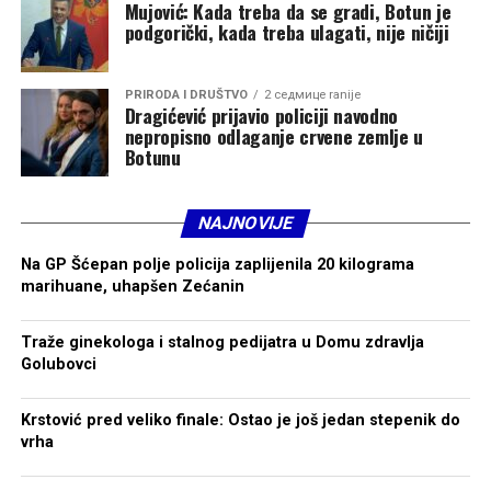
Mujović: Kada treba da se gradi, Botun je
podgorički, kada treba ulagati, nije ničiji
PRIRODA I DRUŠTVO
2 седмице ranije
Dragićević prijavio policiji navodno
nepropisno odlaganje crvene zemlje u
Botunu
NAJNOVIJE
Na GP Šćepan polje policija zaplijenila 20 kilograma
marihuane, uhapšen Zećanin
Traže ginekologa i stalnog pedijatra u Domu zdravlja
Golubovci
Krstović pred veliko finale: Ostao je još jedan stepenik do
vrha