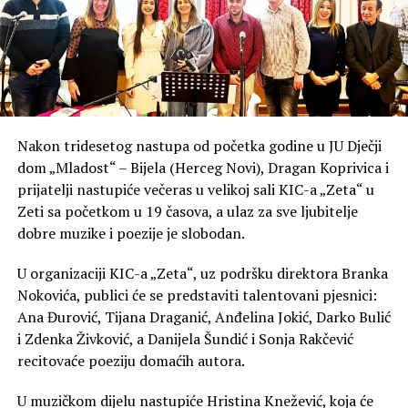
Nakon tridesetog nastupa od početka godine u JU Dječji
dom „Mladost“ – Bijela (Herceg Novi), Dragan Koprivica i
prijatelji nastupiće večeras u velikoj sali KIC-a „Zeta“ u
Zeti sa početkom u 19 časova, a ulaz za sve ljubitelje
dobre muzike i poezije je slobodan.
U organizaciji KIC-a „Zeta“, uz podršku direktora Branka
Nokovića, publici će se predstaviti talentovani pjesnici:
Ana Đurović, Tijana Draganić, Anđelina Jokić, Darko Bulić
i Zdenka Živković, a Danijela Šundić i Sonja Rakčević
recitovaće poeziju domaćih autora.
U muzičkom dijelu nastupiće Hristina Knežević, koja će