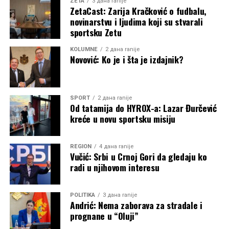
ZETA
3 дана ranije
ZetaCast: Zarija Kračković o fudbalu,
novinarstvu i ljudima koji su stvarali
sportsku Zetu
KOLUMNE
2 дана ranije
Novović: Ko je i šta je izdajnik?
SPORT
2 дана ranije
Od tatamija do HYROX-a: Lazar Đurčević
kreće u novu sportsku misiju
REGION
4 дана ranije
Vučić: Srbi u Crnoj Gori da gledaju ko
radi u njihovom interesu
POLITIKA
3 дана ranije
Andrić: Nema zaborava za stradale i
prognane u “Oluji”