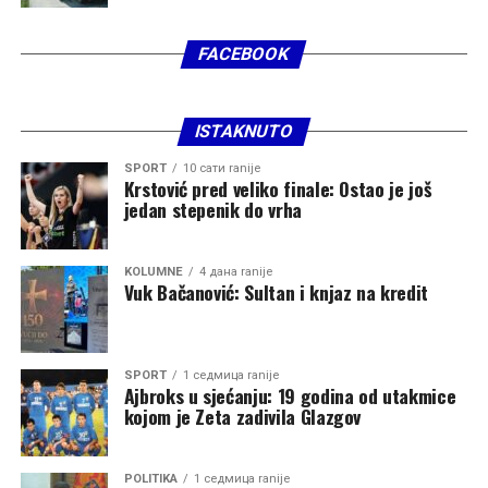
FACEBOOK
ISTAKNUTO
SPORT
10 сати ranije
Krstović pred veliko finale: Ostao je još
jedan stepenik do vrha
KOLUMNE
4 дана ranije
Vuk Bačanović: Sultan i knjaz na kredit
SPORT
1 седмица ranije
Ajbroks u sjećanju: 19 godina od utakmice
kojom je Zeta zadivila Glazgov
POLITIKA
1 седмица ranije