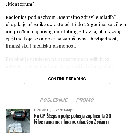
„Mentorium“.
Radionica pod nazivom „Mentalno zdravlje mladih“
okupila je učesnike uzrasta od 15 do 25 godina, sa ciljem
unapređenja njihovog mentalnog zdravlja, ali i razvoja
vještina koje se odnose na zapošljivost, bezbjednost,
finansijsku i medijsku pismenost.
Projekat je usmjeren na osnaživanje mladih kroz
interaktivne edukativne aktivnosti koje im pružaju
praktična znanja i alate za donošenje informisanih
CONTINUE READING
odluka, aktivnije učešće u društvu, kao i razvoj
mehanizama za suočavanje sa stresom, anksioznošću i
drugim emocionalnim izazovima.
POSLEDNJE
PROMO
Radionicu je otvorila vršiteljka dužnosti sekretarke
HRONIKA
6 сати ranije
Sekretarijata za lokalnu samoupravu i društvene
Na GP Šćepan polje policija zaplijenila 20
kilograma marihuane, uhapšen Zećanin
djelatnosti Opštine Zeta, Marijana Nedović Radulović,
koja je istakla značaj ovakvih inicijativa za lokalnu