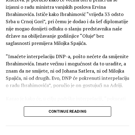
pravoslavnoj crkvi“, kazao je Mandić.
izjasni o radu ministra vanjskih poslova Ervina
Ibrahimovića. Ističe kako Ibrahimović “vrijeđa 33 odsto
On je podsjetio na veliku ulogu pokojnog mitropolita
Srba u Crnoj Gori”, pri čemu je dodao i da šef diplomatije
Amfilohija, ističući njegov nemjerljiv doprinos očuvanju
nije mogao donijeti odluku o slanju predstavnika naše
sabornosti i duhovnosti Crne Gore.
države na obilježavanje godišnjice “Oluje” bez
saglasnosti premijera Milojka Spajića.
„Da li danas mi, potomci velikih ljudi koji su znali da se
pomire i nakon zločina, možemo da nađemo snage da
“Imaćete interpelaciju DNP-a, pošto nećete da smijenite
krenemo naprijed – moramo“, poručio je Mandić.
Ibrahimovića. Imate većinu i mogućnost da to uradite, a
znam da ne smijete, ni od Johana Satlera, ni od Milojka
Naša današnja Fundina, kazao je, jeste borba za uspješno
Spajića, ni od drugih. Evo, DNP će pokrenuti interpelaciju
i srećno društvo.
o radu Ibrahimovića”, poručio je on gostujući na Adriji.
„Neka je vječna slava junacima Fundine i neka Bog
Kazao je kako će, u cilju podrške interpelaciji, “pokucati
blagoslovi Crnu Goru“, kazao je Mandić.
na vrata poslaničkih klubova svih doskorašnjih
CONTINUE READING
koalicionih partnera”.
“Ovo nije prvi put da mi trpimo nacionalna poniženja od
strane Ministarstva vanjskih poslova, a da svi ćute, pri