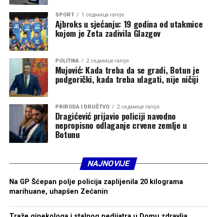
Budućnost Srpske pravoslavne crkve u Crnoj Gori
SPORT
1 седмица ranije
zavisiće od toga da li ostaje duhovni oslonac svog naroda
Ajbroks u sjećanju: 19 godina od utakmice
ili postaje još jedno polje političkog nadmetanja koje će
kojom je Zeta zadivila Glazgov
Vučić iskoristiti za dobijanje političkog uticaja.
POLITIKA
2 седмице ranije
Mujović: Kada treba da se gradi, Botun je
podgorički, kada treba ulagati, nije ničiji
PRIRODA I DRUŠTVO
2 седмице ranije
Dragićević prijavio policiji navodno
nepropisno odlaganje crvene zemlje u
Botunu
NAJNOVIJE
Na GP Šćepan polje policija zaplijenila 20 kilograma
marihuane, uhapšen Zećanin
Traže ginekologa i stalnog pedijatra u Domu zdravlja