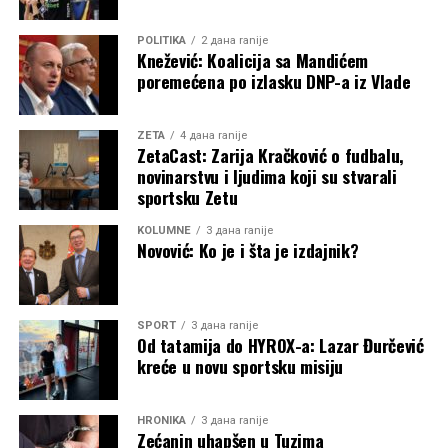
POLITIKA
2 дана ranije
Knežević: Koalicija sa Mandićem
poremećena po izlasku DNP-a iz Vlade
ZETA
4 дана ranije
ZetaCast: Zarija Kračković o fudbalu,
novinarstvu i ljudima koji su stvarali
sportsku Zetu
KOLUMNE
3 дана ranije
Novović: Ko je i šta je izdajnik?
SPORT
3 дана ranije
Od tatamija do HYROX-a: Lazar Đurčević
kreće u novu sportsku misiju
HRONIKA
3 дана ranije
Zećanin uhapšen u Tuzima