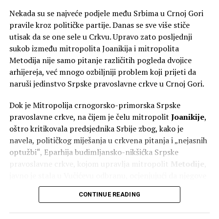
“U junu 2027, ako budemo, a hoćemo ako bog da,
Nekada su se najveće podjele među Srbima u Crnoj Gori
formirali Vladu bez ovih koji hoće da nas šalju kod
pravile kroz političke partije. Danas se sve više stiče
Satlera, prva odluka koju ću donijeti kao premijer biće
utisak da se one sele u Crkvu. Upravo zato posljednji
otpriznavanje Kosova. Kao premijer. Gdje bi im bio kraj
sukob između mitropolita Joanikija i mitropolita
da sam ja bio premijer i od 2023, ja znam da štitim
Metodija nije samo pitanje različitih pogleda dvojice
nacionalne interese”, poručio je on.
arhijereja, već mnogo ozbiljniji problem koji prijeti da
naruši jedinstvo Srpske pravoslavne crkve u Crnoj Gori.
Dok je Mitropolija crnogorsko-primorska Srpske
pravoslavne crkve, na čijem je čelu mitropolit
Joanikije
,
oštro kritikovala predsjednika Srbije zbog, kako je
navela, političkog miješanja u crkvena pitanja i „nejasnih
optužbi“, Eparhija budimljansko-nikšićka Srpske
pravoslavne crkve, kojom upravlja mitropolit
Metodije
,
javno je stala u Vučićevu odbranu, ocjenjujući da njegove
poruke doprinose očuvanju jedinstva Srpske pravoslavne
CONTINUE READING
crkve.