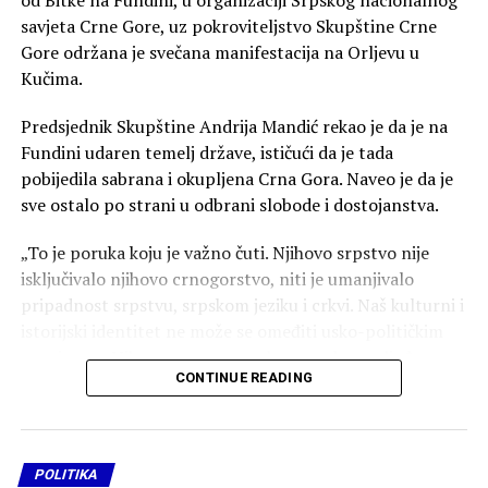
savjeta Crne Gore, uz pokroviteljstvo Skupštine Crne
Gore održana je svečana manifestacija na Orljevu u
Kučima.
Predsjednik Skupštine Andrija Mandić rekao je da je na
Fundini udaren temelj države, ističući da je tada
pobijedila sabrana i okupljena Crna Gora. Naveo je da je
sve ostalo po strani u odbrani slobode i dostojanstva.
„To je poruka koju je važno čuti. Njihovo srpstvo nije
isključivalo njihovo crnogorstvo, niti je umanjivalo
pripadnost srpstvu, srpskom jeziku i crkvi. Naš kulturni i
istorijski identitet ne može se omeđiti usko-političkim
granicama. Niko nema monopol na srpsko nasljeđe.
CONTINUE READING
Srpstvo u Crnoj Gori nije uvezeno sa strane, nego je
ovdje raslo vjekovima“, kazao je Mandić.
On je rekao da niko nema pravo da nama u Crnoj Gori
POLITIKA
izdaje uvjerenje o nacionalnoj ispravnosti, koliko god bio