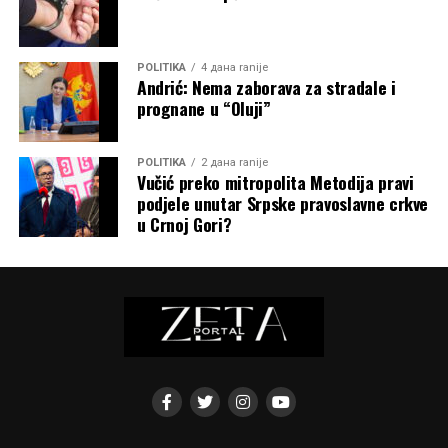
POLITIKA
4 дана ranije
Andrić: Nema zaborava za stradale i
prognane u “Oluji”
POLITIKA
2 дана ranije
Vučić preko mitropolita Metodija pravi
podjele unutar Srpske pravoslavne crkve
u Crnoj Gori?