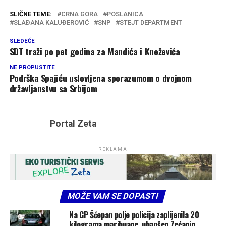
SLIČNE TEME:
CRNA GORA
POSLANICA
SLAĐANA KALUĐEROVIĆ
SNP
STEJT DEPARTMENT
SLEDEĆE
SDT traži po pet godina za Mandića i Kneževića
NE PROPUSTITE
Podrška Spajiću uslovljena sporazumom o dvojnom
državljanstvu sa Srbijom
Portal Zeta
REKLAMA
MOŽE VAM SE DOPASTI
Na GP Šćepan polje policija zaplijenila 20
kilograma marihuane, uhapšen Zećanin