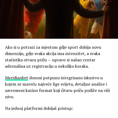
Ako si u potrazi za mjestom gdje sport dobija novu
dimenziju, gdje svaka akcija ima intenzitet, a svaka
statistika otvara priču — upravo si našao centar
adrenalina uz registraciju u nekoliko koraka.
Meridianbet
donosi potpuno integrisano iskustvo u
kojem se susreću najveće lige svijeta, detaljne analize i
savremeni kazino format koji čitavu priču podiže na viši
nivo.
Na jednoj platformi dobijaš pristup: