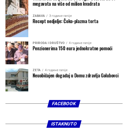
megavata na više od milion kvadrata
zaustave nalete domaćina, ali i da zaprijete golu čuvenog
Alana Mekgregora.
ZABAVA
3 године ranije
Recept nedjelje: Čoko-plazma torta
Utakmica je obilovala kvalitetnim potezima, a Zeta je u
nekoliko navrata bila veoma blizu pogotka.
Marković je dobro znao kako se izvode slobodnjaci, a
PRIRODA I DRUŠTVO
4 године ranije
Penzionerima 150 eura jednokratne pomoći
lopta je u tom trenutku za dlaku mimoišla desnu stativu.
Može se reći da su tada domaći simpatizeri sve teže
skrivali iznenađenje onim što su gledali na terenu. Zeta
je igrala hrabro i ravnopravno sa slavnim protivnikom, a
ZETA
4 године ranije
Neuobičajen događaj u Domu zdravlja Golubovci
nedostajale su nijanse da se dogodi čudo i šokira ekipu
Valtera Smita.
U prvim minutima nastavka utakmice lopta se, nakon
FACEBOOK
odbrane Saše Ivanovića, našla u posjedu Bojda, koji ju je,
na sreću Golubovčana, poslao pored gola i propustio
veliku priliku da zatrese mrežu.
ISTAKNUTO