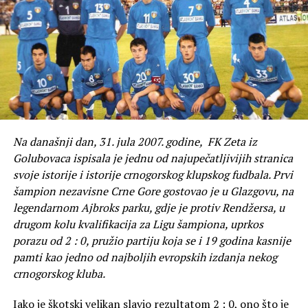
Na današnji dan, 31. jula 2007. godine, FK Zeta iz
Golubovaca ispisala je jednu od najupečatljivijih stranica
svoje istorije i istorije crnogorskog klupskog fudbala. Prvi
šampion nezavisne Crne Gore gostovao je u Glazgovu, na
legendarnom Ajbroks parku, gdje je protiv Rendžersa, u
drugom kolu kvalifikacija za Ligu šampiona, uprkos
porazu od 2 : 0, pružio partiju koja se i 19 godina kasnije
pamti kao jedno od najboljih evropskih izdanja nekog
crnogorskog kluba.
Iako je škotski velikan slavio rezultatom 2 : 0, ono što je