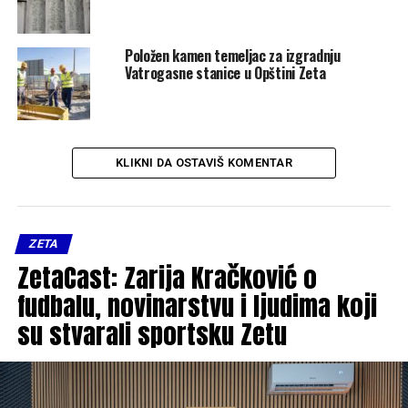
Položen kamen temeljac za izgradnju
Vatrogasne stanice u Opštini Zeta
KLIKNI DA OSTAVIŠ KOMENTAR
ZETA
ZetaCast: Zarija Kračković o
fudbalu, novinarstvu i ljudima koji
su stvarali sportsku Zetu