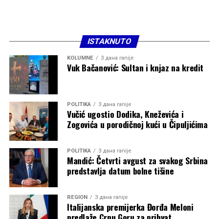
ISTAKNUTO
KOLUMNE
3 дана ranije
Vuk Bačanović: Sultan i knjaz na kredit
POLITIKA
3 дана ranije
Vučić ugostio Dodika, Kneževića i
Zogovića u porodičnoj kući u Čipuljićima
POLITIKA
3 дана ranije
Mandić: Četvrti avgust za svakog Srbina
predstavlja datum bolne tišine
REGION
3 дана ranije
Italijanska premijerka Đorđa Meloni
predlaže Crnu Goru za prihvat