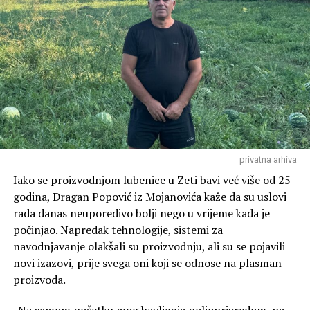
različite mogućnosti.
“U fazi planiranja analizirane su različite mogućnosti,
međutim upravo je ova lokacija bila definisana planskom
dokumentacijom kao odgovarajuća za ovu namjenu”,
kaže Asanović.
Lokacija na kojoj se gradi Vatrogasni dom je početna
tačka teritorije opštine, te recimo u slučaju intervencija
u priobalju jezera mora se proći čitava Zeta.
privatna arhiva
Vatrogascima će recimo, biti bliže Zelenika nego
Golubovci. Asanović ne smatra da će to predstavljati
Iako se proizvodnjom lubenice u Zeti bavi već više od 25
problem u radu vatrogasaca.
godina, Dragan Popović iz Mojanovića kaže da su uslovi
rada danas neuporedivo bolji nego u vrijeme kada je
“Ne smatramo da će lokacija predstavljati prepreku za
počinjao. Napredak tehnologije, sistemi za
efikasno djelovanje Službe zaštite i spašavanja. Prilikom
navodnjavanje olakšali su proizvodnju, ali su se pojavili
planiranja vodilo se računa o saobraćajnoj povezanosti i
novi izazovi, prije svega oni koji se odnose na plasman
mogućnosti brzog izlaska vozila na glavne putne pravce.
proizvoda.
Cilj nije da objekat bude u administrativnom centru, već
na lokaciji sa koje će se moći efikasno pokrivati cijela