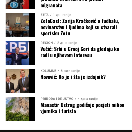
migranata
ZETA
1 дан ranije
ZetaCast: Zarija Kračković o fudbalu,
novinarstvu i ljudima koji su stvarali
sportsku Zetu
REGION
2 дана ranije
Vučić: Srbi u Crnoj Gori da gledaju ko
radi u njihovom interesu
KOLUMNE
8 сати ranije
Novović: Ko je i šta je izdajnik?
PRIRODA I DRUŠTVO
4 дана ranije
Manastir Ostrog godišnje posjeti milion
vjernika i turista