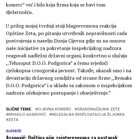
komerc” već i bilo koja firma koja se bavi tom
djelatnošću.
U prilog mojoj tvrdnji stoji blagovremena reakcija
Opštine Zeta, po pitanju utvrđenih nepravilnosti rada
postrojenja u naselju Donja Cijevna gdje su na osnovu
naše inicijative za pokretanje inspekcijskog nadzora
reagovali nadležni državni organi, konkretno u slučaju
,,Tehnoput D.O.O. Podgorica” a čemu svjedoči
cjelokupna crnogorska javnost. Takođe, ukazali smo i na
devastaciju državnog zemljišta od strane firme ,,Bemaks
D.O.O. Podgorica” i u skladu sa zakonom o inspekcijskom
nadzoru očekujemo postupanje i obavještenje.”
SLIČNE TEME:
CIJEVNA KOMERC
GRADONAČELNIK ZETE
MIHAILO ASANOVIĆ
NELEGALNA EKSPLOATACIJA ŠLJUNKA
ZETA
SLEDEĆE
Asanović: Opština nije zainteresovana za nastavak