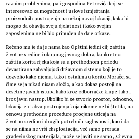
raznim problemima, pa i gospodina Petrovića koji se
interesovao za mogućnost i uslove izmještanja
proizvodnih postrojenja na nekoj novoj lokaciji, kako bi
mogao da obavlja svoju djelatnost i kako svojim
zaposlenima ne bi bio prinuđen da daje otkaze.
Rečeno mu je da je nama kao Opštini jedini cilj zaštita
životne sredine i ukupnog javnog dobra, konkretno,
zaštita korita rijeka koja su u prethodnom periodu
devastirana zahvaljujući državnom sistemu koji je to
dozvolio kako njemu, tako i ostalima u koritu Morače, sa
čime se ja nikad nisam složio, a kao dokaz postoji na
desetine javnih istupa kako kroz odborničke klupe tako i
kroz javni nastup. Ukoliko bi se stvorio prostor, odnosno,
lokacija za takva postrojenja koja nikome ne bi štetila, na
osnovu prethodne procedure procjene uticaja na
životnu sredinu i drugih potrebnih saglasnosti, kao i da
se na njima ne vrši eksploatacija, već samo prerada
građevinskog materijala, može se javiti ne samo ,,Cijevna