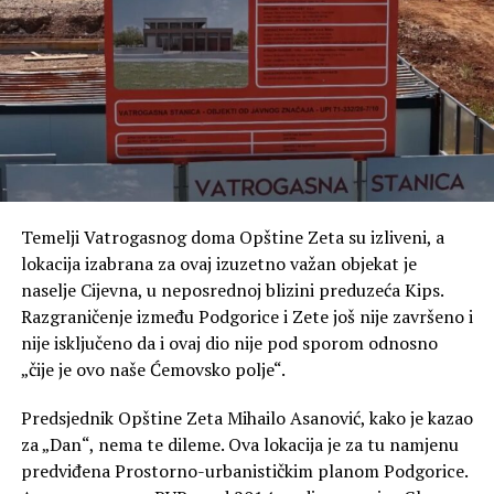
Poseban dio razgovora posvećen je FK Zeta, Zetskim
sportskim igrama i knjizi „Fudbal u Zeti“, u kojoj je
sabrao gotovo cijeli vijek fudbalske tradicije ovog kraja.
Temelji Vatrogasnog doma Opštine Zeta su izliveni, a
lokacija izabrana za ovaj izuzetno važan objekat je
naselje Cijevna, u neposrednoj blizini preduzeća Kips.
Razgraničenje između Podgorice i Zete još nije završeno i
nije isključeno da i ovaj dio nije pod sporom odnosno
„čije je ovo naše Ćemovsko polje“.
Predsjednik Opštine Zeta Mihailo Asanović, kako je kazao
za „Dan“, nema te dileme. Ova lokacija je za tu namjenu
predviđena Prostorno-urbanističkim planom Podgorice.