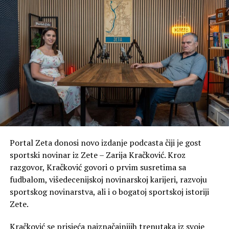
Portal Zeta donosi novo izdanje podcasta čiji je gost
sportski novinar iz Zete – Zarija Kračković. Kroz
razgovor, Kračković govori o prvim susretima sa
fudbalom, višedecenijskoj novinarskoj karijeri, razvoju
sportskog novinarstva, ali i o bogatoj sportskoj istoriji
Zete.
Kračković se prisjeća najznačajnijih trenutaka iz svoje