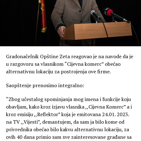
Gradonačelnik Opštine Zeta reagovao je na navode da je
u razgovoru sa vlasnikom “Cijevna komerc” obećao
alternativnu lokaciju za postrojenja ove firme.
Saopštenje prenosimo integralno:
“Zbog učestalog spominjanja mog imena i funkcije koju
obavljam, kako kroz izjavu vlasnika ,,Cijevna Komerc” a i
kroz emisiju ,,Reflektor” koja je emitovana 24.01. 2023.
na TV ,,Vijesti”, demantujem, da sam ja bilo kome od
privrednika obećao bilo kakvu alternativnu lokaciju, za
ovih 40 dana primio sam sve zainteresovane građane sa