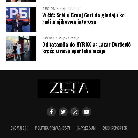
REGION
4 дана ranije
Vučić: Srbi u Crnoj Gori da gledaju ko
radi u njihovom interesu
SPORT
2 дана ranije
Od tatamija do HYROX-a: Lazar Đurčević
kreće u novu sportsku misiju
SVE VIJESTI
POLITIKA PRIVATNOSTI
IMPRESSUM
BUDI REPORTER