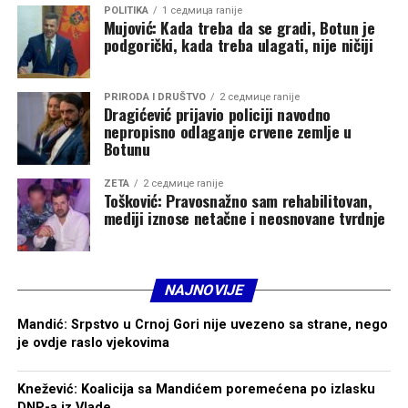
Ipak, smatra da najveći izazov predstavlja neuređeno
POLITIKA
1 седмица ranije
Mujović: Kada treba da se gradi, Botun je
tržište, zbog čega proizvođači često ostaju bez
podgorički, kada treba ulagati, nije ničiji
adekvatne zarade.
„To je strateški problem u čije rješavanje mora aktivno
PRIRODA I DRUŠTVO
2 седмице ranije
Dragićević prijavio policiji navodno
da se uključi država, odnosno resorno ministarstvo.
nepropisno odlaganje crvene zemlje u
Smatram da bi trebalo regulisati koliko se lubenice sadi u
Botunu
odnosu na potrebe tržišta i njegovu otkupnu moć.
Neosporno je da veliki uvoz guši domaće proizvođače i
ZETA
2 седмице ranije
Tošković: Pravosnažno sam rehabilitovan,
tom pitanju treba ozbiljno pristupiti zajedno sa
mediji iznose netačne i neosnovane tvrdnje
poljoprivrednicima. Poljoprivreda je oduvijek bila osnov
egzistencije u Zeti i zato zaslužuje mnogo veću pažnju“,
naglasio je on.
NAJNOVIJE
Kada je riječ o trgovačkim lancima i konkurenciji iz
Mandić: Srpstvo u Crnoj Gori nije uvezeno sa strane, nego
uvoza, Popović kaže da lično nema problema sa
je ovdje raslo vjekovima
plasmanom svoje robe, ali upozorava da situacija nije
ista kod svih proizvođača.
Knežević: Koalicija sa Mandićem poremećena po izlasku
DNP-a iz Vlade