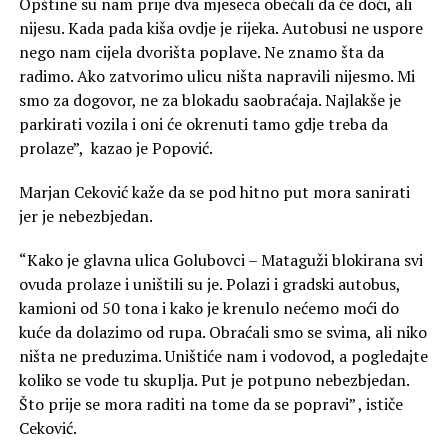
Opštine su nam prije dva mjeseca obećali da će doći, ali
nijesu. Kada pada kiša ovdje je rijeka. Autobusi ne uspore
nego nam cijela dvorišta poplave. Ne znamo šta da
radimo. Ako zatvorimo ulicu ništa napravili nijesmo. Mi
smo za dogovor, ne za blokadu saobraćaja. Najlakše je
parkirati vozila i oni će okrenuti tamo gdje treba da
prolaze”, kazao je Popović.
Marjan Ceković kaže da se pod hitno put mora sanirati
jer je nebezbjedan.
“Kako je glavna ulica Golubovci – Mataguži blokirana svi
ovuda prolaze i uništili su je. Polazi i gradski autobus,
kamioni od 50 tona i kako je krenulo nećemo moći do
kuće da dolazimo od rupa. Obraćali smo se svima, ali niko
ništa ne preduzima. Uništiće nam i vodovod, a pogledajte
koliko se vode tu skuplja. Put je potpuno nebezbjedan.
Što prije se mora raditi na tome da se popravi” , ističe
Ceković.