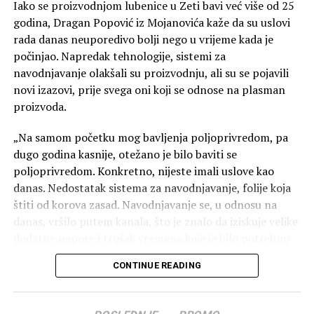
Golubovci. Asanović ne smatra da će to predstavljati
Iako se proizvodnjom lubenice u Zeti bavi već više od 25
problem u radu vatrogasaca.
godina, Dragan Popović iz Mojanovića kaže da su uslovi
rada danas neuporedivo bolji nego u vrijeme kada je
“Ne smatramo da će lokacija predstavljati prepreku za
počinjao. Napredak tehnologije, sistemi za
efikasno djelovanje Službe zaštite i spašavanja. Prilikom
navodnjavanje olakšali su proizvodnju, ali su se pojavili
planiranja vodilo se računa o saobraćajnoj povezanosti i
novi izazovi, prije svega oni koji se odnose na plasman
mogućnosti brzog izlaska vozila na glavne putne pravce.
proizvoda.
Cilj nije da objekat bude u administrativnom centru, već
na lokaciji sa koje će se moći efikasno pokrivati cijela
„Na samom početku mog bavljenja poljoprivredom, pa
teritorija opštine i omogućiti brz odgovor u svim
dugo godina kasnije, otežano je bilo baviti se
dijelovima Zete”, kazao je Asanović.
poljoprivredom. Konkretno, nijeste imali uslove kao
danas. Nedostatak sistema za navodnjavanje, folije koja
štiti od korova zasad. Navodnjavanje se, u odnosu na
danas, vršilo putem kanala, što je znalo da iziskuje velike
Izvor:
DAN
dodatne napore i trošak vremena koje je bilo potrebno
za praćenje i nadgledanje. Takođe, danas imate i hibridne
CONTINUE READING
vrste usjeva koji daju poprilično veći rod od onih običnih.
Uz to, dostupan je ogroman izbor hibridnog smjena
lubenice. Koliko je teže bilo saditi u nekom periodu kada