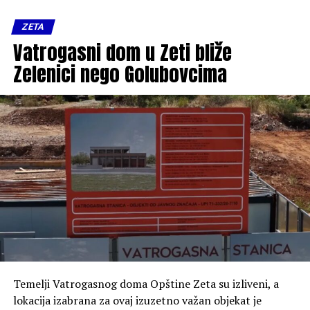
ZETA
Vatrogasni dom u Zeti bliže
Zelenici nego Golubovcima
Poseban dio razgovora posvećen je FK Zeta, Zetskim
sportskim igrama i knjizi „Fudbal u Zeti“, u kojoj je
sabrao gotovo cijeli vijek fudbalske tradicije ovog kraja.
Temelji Vatrogasnog doma Opštine Zeta su izliveni, a
lokacija izabrana za ovaj izuzetno važan objekat je