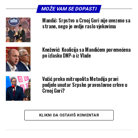
MOŽE VAM SE DOPASTI
Mandić: Srpstvo u Crnoj Gori nije uvezeno sa
strane, nego je ovdje raslo vjekovima
Knežević: Koalicija sa Mandićem poremećena
po izlasku DNP-a iz Vlade
Vučić preko mitropolita Metodija pravi
podjele unutar Srpske pravoslavne crkve u
Crnoj Gori?
KLIKNI DA OSTAVIŠ KOMENTAR