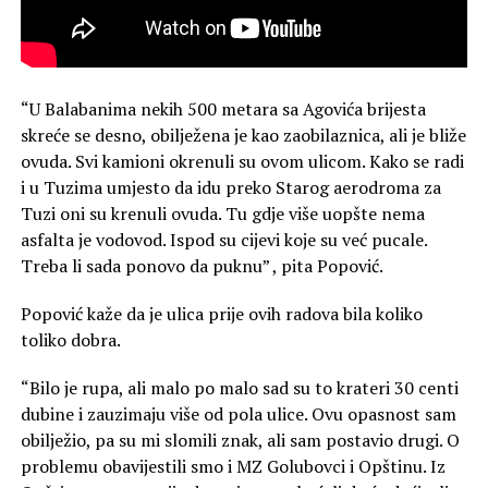
“U Balabanima nekih 500 metara sa Agovića brijesta
skreće se desno, obilježena je kao zaobilaznica, ali je bliže
ovuda. Svi kamioni okrenuli su ovom ulicom. Kako se radi
i u Tuzima umjesto da idu preko Starog aerodroma za
Tuzi oni su krenuli ovuda. Tu gdje više uopšte nema
asfalta je vodovod. Ispod su cijevi koje su već pucale.
Treba li sada ponovo da puknu” , pita Popović.
Popović kaže da je ulica prije ovih radova bila koliko
toliko dobra.
“Bilo je rupa, ali malo po malo sad su to krateri 30 centi
dubine i zauzimaju više od pola ulice. Ovu opasnost sam
obilježio, pa su mi slomili znak, ali sam postavio drugi. O
problemu obavijestili smo i MZ Golubovci i Opštinu. Iz