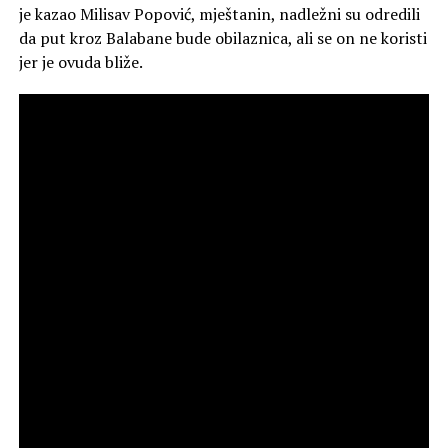
je kazao Milisav Popović, mještanin, nadležni su odredili
da put kroz Balabane bude obilaznica, ali se on ne koristi
jer je ovuda bliže.