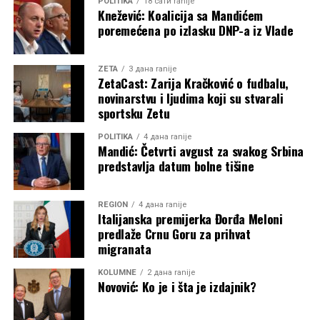
POLITIKA
18 сати ranije
Knežević: Koalicija sa Mandićem
poremećena po izlasku DNP-a iz Vlade
ZETA
3 дана ranije
ZetaCast: Zarija Kračković o fudbalu,
novinarstvu i ljudima koji su stvarali
sportsku Zetu
POLITIKA
4 дана ranije
Mandić: Četvrti avgust za svakog Srbina
predstavlja datum bolne tišine
REGION
4 дана ranije
Italijanska premijerka Đorđa Meloni
predlaže Crnu Goru za prihvat
migranata
KOLUMNE
2 дана ranije
Novović: Ko je i šta je izdajnik?