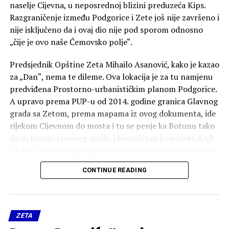
naselje Cijevna, u neposrednoj blizini preduzeća Kips.
Razgraničenje između Podgorice i Zete još nije završeno i
nije isključeno da i ovaj dio nije pod sporom odnosno
„čije je ovo naše Ćemovsko polje“.
Predsjednik Opštine Zeta Mihailo Asanović, kako je kazao
za „Dan“, nema te dileme. Ova lokacija je za tu namjenu
predviđena Prostorno-urbanističkim planom Podgorice.
A upravo prema PUP-u od 2014. godine granica Glavnog
grada sa Zetom, prema mapama iz ovog dokumenta, ide
rijekom Cijevnom do mosta i tu se penje ka Botunu tako
da su bazeni crvenog mulja, i kompletan kompleks KAP-
a i dio Ćemovskog polja gdje se planira stanica u sastavu
Podgorice. Ovo je sadržano u karti o administartivnoj
CONTINUE READING
podjeli i označeno kao opštinska granica između
Podgorice i Zete.
“Lokacija nije odabrana slučajno. Ona je već bila
ZETA
predviđena važećom planskom dokumentacijom,