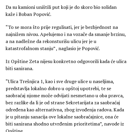
Da su kamioni uništili put koji je do skoro bio solidan
kaže i Boban Popović.
“To se mora što prije regulisati, jer je bezbjednost na
najnižem nivou. Apelujemo i na vozače da smanje brzinu,
a na nadležne da rekonsturišu ulicu jer je u
katastrofalnom stanju” , naglasio je Popović.
Iz Opštine Zeta nijesu konkretno odgovorili kada će ulica
biti sanirana.
“Ulica Trešnjica 1, kao i sve druge ulice u naseljima,
predstavlja lokalno dobro u opštoj upotrebi, te se
saobraćaj njome može odvijati nesmetano u oba pravca,
bez razlike da li je od strane Sekretarijata za saobraćaj
određena kao alternativna, zbog izvođenja radova. Kada
je u pitanju sanacija ove lokalne saobraćajnice, ona će
biti sanirana shodno utvrđenim prioritetima”, navode iz
Opštine.