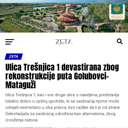
ZETA
Ulica Trešnjica 1 devastirana zbog
rekonstrukcije puta Golubovci-
Mataguži
Ulica Trešnjica 1, kao i sve druge ulice u naseljima, predstavlja
lokalno dobro u opštoj upotrebi, te se saobraćaj njome može
odvijati nesmetano u oba pravca, bez razlike da li je od strane
Sekretarijata za saobraćaj određena kao alternativna, zbog
izvođenja radova.