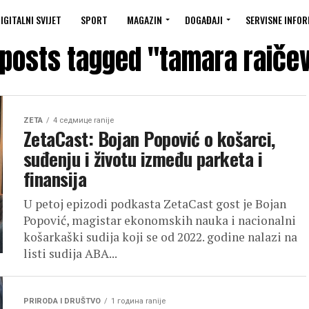
IGITALNI SVIJET
SPORT
MAGAZIN
DOGAĐAJI
SERVISNE INFOR
 posts tagged "tamara raiče
ZETA
4 седмице ranije
ZetaCast: Bojan Popović o košarci,
suđenju i životu između parketa i
finansija
U petoj epizodi podkasta ZetaCast gost je Bojan
Popović, magistar ekonomskih nauka i nacionalni
košarkaški sudija koji se od 2022. godine nalazi na
listi sudija ABA...
PRIRODA I DRUŠTVO
1 година ranije