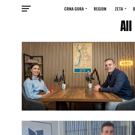
CRNA GORA
REGION
ZETA
D
All