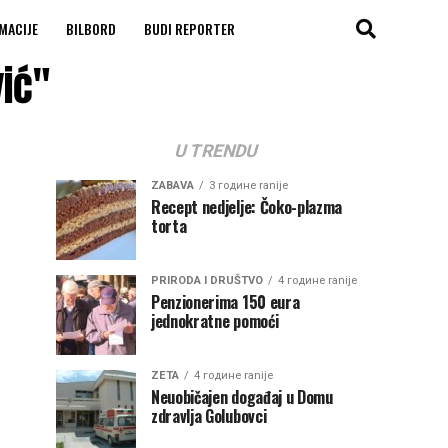
MACIJE
BILBORD
BUDI REPORTER
vić"
U TRENDU
ZABAVA
3 године ranije
Recept nedjelje: Čoko-plazma
torta
PRIRODA I DRUŠTVO
4 године ranije
Penzionerima 150 eura
jednokratne pomoći
ZETA
4 године ranije
Neuobičajen događaj u Domu
zdravlja Golubovci