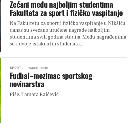
Zećani među najboljim studentima
Fakulteta za sport i fizičko vaspitanje
Na Fakultetu za sport i fizičko vaspitanje u Nikšiću
danas su svečano uručene nagrade najboljim
studentima svih godina studija. Među nagrađenima
su i dvoje istaknutih studenata...
SPORT
1 година ranije
Fudbal–mezimac sportskog
novinarstva
Piše. Tamara Raičević