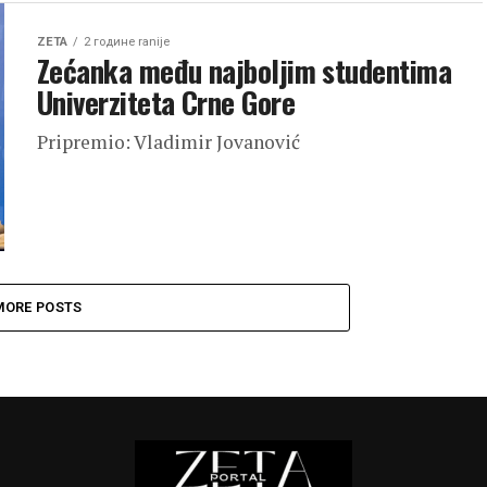
ZETA
2 године ranije
Zećanka među najboljim studentima
Univerziteta Crne Gore
Pripremio: Vladimir Jovanović
MORE POSTS