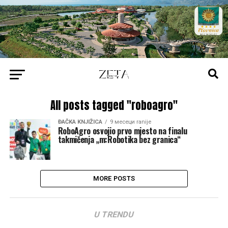
All posts tagged "roboagro"
ĐAČKA KNJIŽICA
9 месеци ranije
RoboAgro osvojio prvo mjesto na finalu
takmičenja „m:Robotika bez granica“
MORE POSTS
U TRENDU