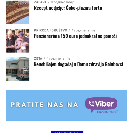
ZABAVA
3 године ranije
Recept nedjelje: Čoko-plazma torta
PRIRODA I DRUŠTVO
4 године ranije
Penzionerima 150 eura jednokratne pomoći
ZETA
4 године ranije
Neuobičajen događaj u Domu zdravlja Golubovci