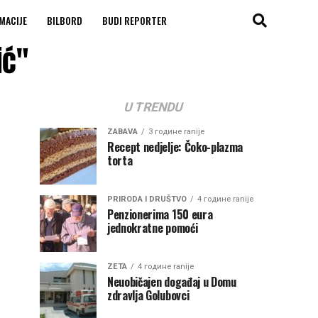
MACIJE
BILBORD
BUDI REPORTER
ić"
U TRENDU
ZABAVA
3 године ranije
Recept nedjelje: Čoko-plazma
torta
PRIRODA I DRUŠTVO
4 године ranije
Penzionerima 150 eura
jednokratne pomoći
ZETA
4 године ranije
Neuobičajen događaj u Domu
zdravlja Golubovci