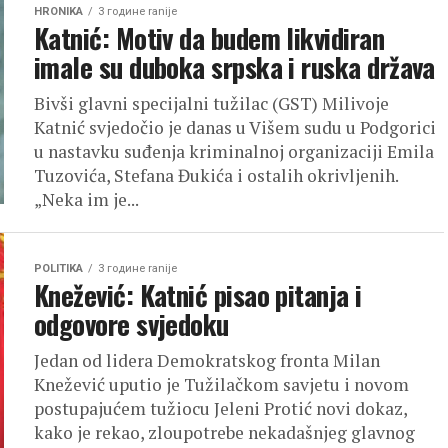
HRONIKA
3 године ranije
Katnić: Motiv da budem likvidiran
imale su duboka srpska i ruska država
Bivši glavni specijalni tužilac (GST) Milivoje
Katnić svjedočio je danas u Višem sudu u Podgorici
u nastavku suđenja kriminalnoj organizaciji Emila
Tuzovića, Stefana Đukića i ostalih okrivljenih.
„Neka im je...
POLITIKA
3 године ranije
Knežević: Katnić pisao pitanja i
odgovore svjedoku
Jedan od lidera Demokratskog fronta Milan
Knežević uputio je Tužilačkom savjetu i novom
postupajućem tužiocu Jeleni Protić novi dokaz,
kako je rekao, zloupotrebe nekadašnjeg glavnog