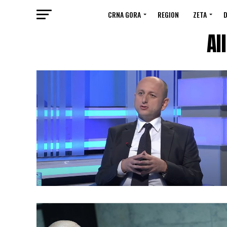
CRNA GORA
REGION
ZETA
D
Al