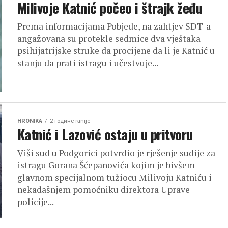
Milivoje Katnić počeo i štrajk žeđu
Prema informacijama Pobjede, na zahtjev SDT-a
angažovana su protekle sedmice dva vještaka
psihijatrijske struke da procijene da li je Katnić u
stanju da prati istragu i učestvuje...
HRONIKA
2 године ranije
Katnić i Lazović ostaju u pritvoru
Viši sud u Podgorici potvrdio je rješenje sudije za
istragu Gorana Šćepanovića kojim je bivšem
glavnom specijalnom tužiocu Milivoju Katniću i
nekadašnjem pomoćniku direktora Uprave
policije...