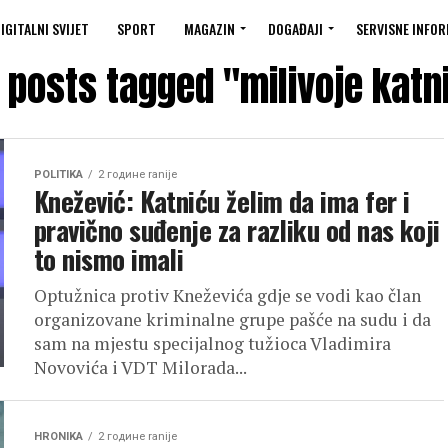
IGITALNI SVIJET
SPORT
MAGAZIN
DOGAĐAJI
SERVISNE INFOR
l posts tagged "milivoje katn
POLITIKA
2 године ranije
Knežević: Katniću želim da ima fer i
pravično suđenje za razliku od nas koji
to nismo imali
Optužnica protiv Kneževića gdje se vodi kao član
organizovane kriminalne grupe pašće na sudu i da
sam na mjestu specijalnog tužioca Vladimira
Novovića i VDT Milorada...
HRONIKA
2 године ranije