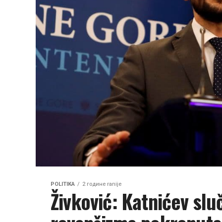
POLITIKA
2 године ranije
Živković: Katnićev sluč