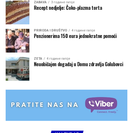
ZABAVA
3 године ranije
Recept nedjelje: Čoko-plazma torta
PRIRODA I DRUŠTVO
4 године ranije
Penzionerima 150 eura jednokratne pomoći
ZETA
4 године ranije
Neuobičajen događaj u Domu zdravlja Golubovci