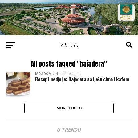
All posts tagged "bajadera"
MOJ DOM
4 године ranije
Recept nedjelje: Bajadera sa lješnicima i kafom
MORE POSTS
U TRENDU