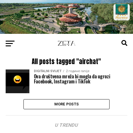
All posts tagged "airchat"
DIGITALNI SVIJET
2 године ranije
Ova društvena mreža bi mogla da ugrozi
Facebook, Instagram i TikTok
MORE POSTS
U TRENDU