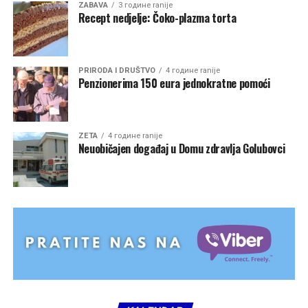
ZABAVA
3 године ranije
Recept nedjelje: Čoko-plazma torta
PRIRODA I DRUŠTVO
4 године ranije
Penzionerima 150 eura jednokratne pomoći
ZETA
4 године ranije
Neuobičajen događaj u Domu zdravlja Golubovci