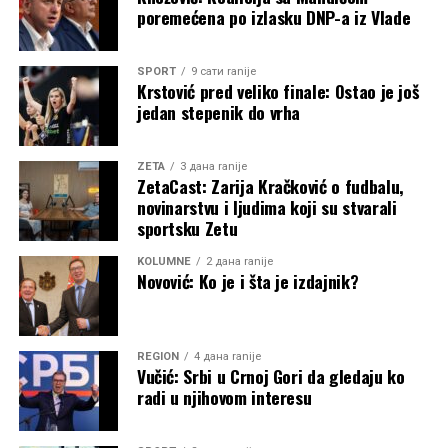
poremećena po izlasku DNP-a iz Vlade
SPORT
9 сати ranije
Krstović pred veliko finale: Ostao je još
jedan stepenik do vrha
ZETA
3 дана ranije
ZetaCast: Zarija Kračković o fudbalu,
novinarstvu i ljudima koji su stvarali
sportsku Zetu
KOLUMNE
2 дана ranije
Novović: Ko je i šta je izdajnik?
REGION
4 дана ranije
Vučić: Srbi u Crnoj Gori da gledaju ko
radi u njihovom interesu