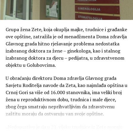
Grupa žena Zete, koja okuplja majke, trudnice i građanke
ove opštine, zatražila je od menadžmenta Doma zdravlja
Glavnog grada hitno rješavanje problema nedostatka
izabranog doktora za žene – ginekologa, kao i stalnog
izabranog doktora za djecu – pedijatra, u zdravstvenom
objektu u Golubovcima.
U obraćanju direktoru Doma zdravlja Glavnog grada
Savjetu Roditelja navode da Zeta, kao najmlađa opština u
Crnoj Gori sa više od 16.000 stanovnika, ima veliki broj
žena u reproduktivnom dobu, trudnica i male djece,
zbog čega smatraju neprihvatljivim da zdravstvenu
zaštitu moraju da ostvaruju van svoje opštine.
„Nedopustivo je da u 21. vijeku trudnice iz Zete moraju