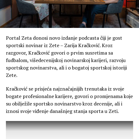
bolesti djece gube dragocjeno vrijeme u transportu i
čekaonicama drugih objekata“, ističu iz Grupe žena Zete.
Navode da razumiju problem nedostatka medicinskog
kadra, ali smatraju da to ne može biti razlog da građani
Portal Zeta donosi novo izdanje podcasta čiji je gost
Zete nemaju zdravstvenu zaštitu kakvu imaju stanovnici
sportski novinar iz Zete – Zarija Kračković. Kroz
drugih područja.
razgovor, Kračković govori o prvim susretima sa
fudbalom, višedecenijskoj novinarskoj karijeri, razvoju
„Razumijemo problem deficita medicinskog kadra, ali
sportskog novinarstva, ali i o bogatoj sportskoj istoriji
smatramo da menadžment Doma zdravlja Glavnog
Zete.
grada ima obavezu da preraspodjelom ljekara obezbijedi
ravnopravan tretman za građane Zete. Mi ne tražimo
Kračković se prisjeća najznačajnijih trenutaka iz svoje
privilegije, već osnovno ljudsko i zakonsko pravo na
bogate profesionalne karijere, govori o promjenama koje
liječenje u našoj opštini“, poručile su.
su obilježile sportsko novinarstvo kroz decenije, ali i
iznosi svoje viđenje današnjeg stanja sporta u Zeti.
Od menadžmenta Doma zdravlja zahtijevaju redovno
ordiniranje ginekologa u ZO Golubovci, uz određivanje
tačnih dana i smjena tokom sedmice, kao i
obezbjeđivanje stalnog pedijatra u punom radnom