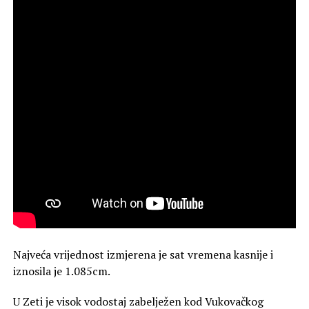
Najveća vrijednost izmjerena je sat vremena kasnije i
iznosila je 1.085cm.
U Zeti je visok vodostaj zabelježen kod Vukovačkog