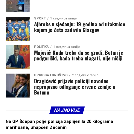
SPORT
1 седмица ranije
Ajbroks u sjećanju: 19 godina od utakmice
kojom je Zeta zadivila Glazgov
POLITIKA
1 седмица ranije
Mujović: Kada treba da se gradi, Botun je
podgorički, kada treba ulagati, nije ničiji
PRIRODA I DRUŠTVO
2 седмице ranije
Dragićević prijavio policiji navodno
nepropisno odlaganje crvene zemlje u
Botunu
NAJNOVIJE
Na GP Šćepan polje policija zaplijenila 20 kilograma
marihuane, uhapšen Zećanin