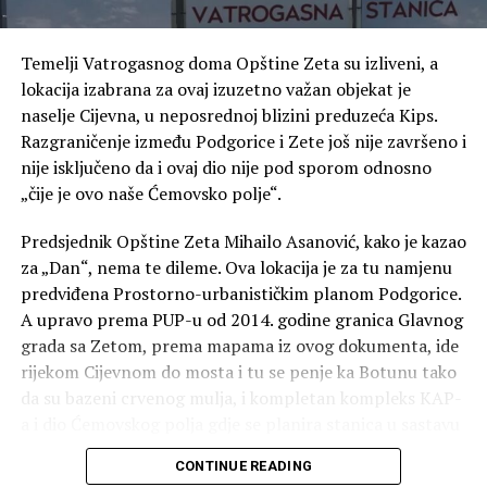
Temelji Vatrogasnog doma Opštine Zeta su izliveni, a
lokacija izabrana za ovaj izuzetno važan objekat je
naselje Cijevna, u neposrednoj blizini preduzeća Kips.
Razgraničenje između Podgorice i Zete još nije završeno i
nije isključeno da i ovaj dio nije pod sporom odnosno
„čije je ovo naše Ćemovsko polje“.
Predsjednik Opštine Zeta Mihailo Asanović, kako je kazao
za „Dan“, nema te dileme. Ova lokacija je za tu namjenu
predviđena Prostorno-urbanističkim planom Podgorice.
A upravo prema PUP-u od 2014. godine granica Glavnog
grada sa Zetom, prema mapama iz ovog dokumenta, ide
rijekom Cijevnom do mosta i tu se penje ka Botunu tako
da su bazeni crvenog mulja, i kompletan kompleks KAP-
a i dio Ćemovskog polja gdje se planira stanica u sastavu
Podgorice. Ovo je sadržano u karti o administartivnoj
CONTINUE READING
podjeli i označeno kao opštinska granica između