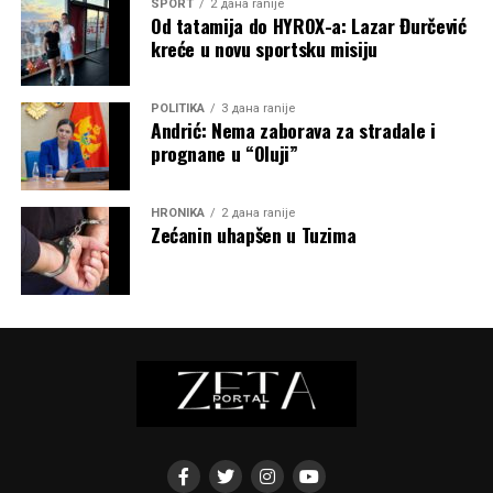
SPORT
2 дана ranije
Od tatamija do HYROX-a: Lazar Đurčević
kreće u novu sportsku misiju
POLITIKA
3 дана ranije
Andrić: Nema zaborava za stradale i
prognane u “Oluji”
HRONIKA
2 дана ranije
Zećanin uhapšen u Tuzima