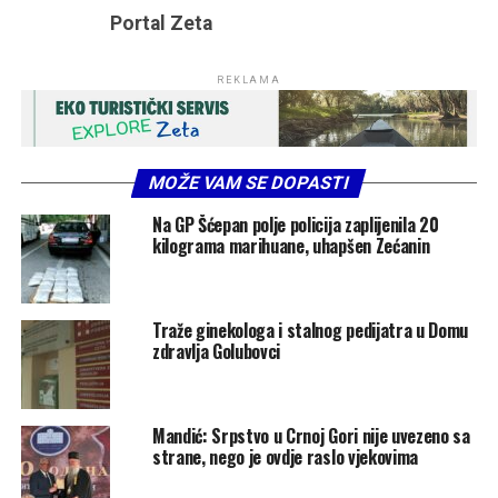
Portal Zeta
REKLAMA
MOŽE VAM SE DOPASTI
Na GP Šćepan polje policija zaplijenila 20
kilograma marihuane, uhapšen Zećanin
Traže ginekologa i stalnog pedijatra u Domu
zdravlja Golubovci
Mandić: Srpstvo u Crnoj Gori nije uvezeno sa
strane, nego je ovdje raslo vjekovima