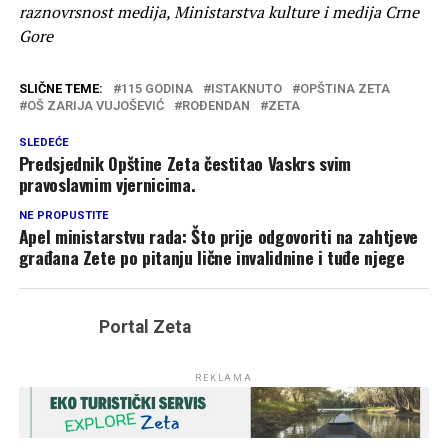
raznovrsnost medija, Ministarstva kulture i medija Crne
Gore
SLIČNE TEME:
115 GODINA
ISTAKNUTO
OPŠTINA ZETA
OŠ ZARIJA VUJOŠEVIĆ
ROĐENDAN
ZETA
SLEDEĆE
Predsjednik Opštine Zeta čestitao Vaskrs svim
pravoslavnim vjernicima.
NE PROPUSTITE
Apel ministarstvu rada: Što prije odgovoriti na zahtjeve
građana Zete po pitanju lične invalidnine i tuđe njege
Portal Zeta
REKLAMA