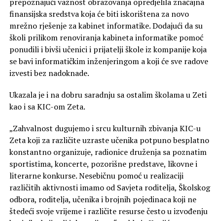
prepoznajući važnost obrazovanja opredjelila značajna
finansijska sredstva koja će biti iskorištena za novo
mrežno rješenje za kabinet informatike. Dodajući da su
školi prilikom renoviranja kabineta informatike pomoć
ponudili i bivši učenici i prijatelji škole iz kompanije koja
se bavi informatičkim inženjeringom a koji će sve radove
izvesti bez nadoknade.
Ukazala je i na dobru saradnju sa ostalim školama u Zeti
kao i sa KIC-om Zeta.
„Zahvalnost dugujemo i srcu kulturnih zbivanja KIC-u
Zeta koji za različite uzraste učenika potpuno besplatno
konstantno organizuje, radionice druženja sa poznatim
sportistima, koncerte, pozorišne predstave, likovne i
literarne konkurse. Nesebičnu pomoć u realizaciji
različitih aktivnosti imamo od Savjeta roditelja, Školskog
odbora, roditelja, učenika i brojnih pojedinaca koji ne
štedeći svoje vrijeme i različite resurse često u izvođenju