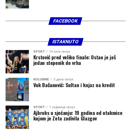
“Ne smatramo da će lokacija predstavljati prepreku za
efikasno djelovanje Službe zaštite i spašavanja. Prilikom
FACEBOOK
planiranja vodilo se računa o saobraćajnoj povezanosti i
mogućnosti brzog izlaska vozila na glavne putne pravce.
Cilj nije da objekat bude u administrativnom centru, već
ISTAKNUTO
na lokaciji sa koje će se moći efikasno pokrivati cijela
teritorija opštine i omogućiti brz odgovor u svim
SPORT
14 сати ranije
Krstović pred veliko finale: Ostao je još
dijelovima Zete”, kazao je Asanović.
jedan stepenik do vrha
KOLUMNE
5 дана ranije
Izvor:
DAN
Vuk Bačanović: Sultan i knjaz na kredit
SPORT
1 седмица ranije
Ajbroks u sjećanju: 19 godina od utakmice
kojom je Zeta zadivila Glazgov