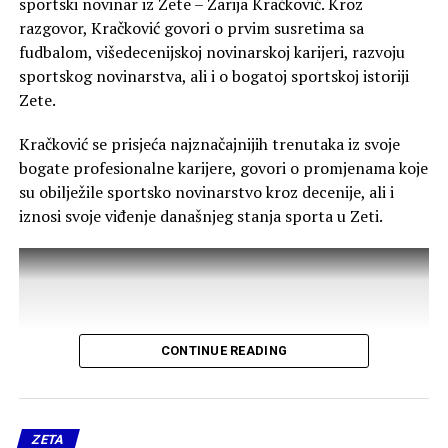
sportski novinar iz Zete – Zarija Kračković. Kroz
drugih područja.
razgovor, Kračković govori o prvim susretima sa
fudbalom, višedecenijskoj novinarskoj karijeri, razvoju
„Razumijemo problem deficita medicinskog kadra, ali
sportskog novinarstva, ali i o bogatoj sportskoj istoriji
smatramo da menadžment Doma zdravlja Glavnog
Zete.
grada ima obavezu da preraspodjelom ljekara obezbijedi
ravnopravan tretman za građane Zete. Mi ne tražimo
Kračković se prisjeća najznačajnijih trenutaka iz svoje
privilegije, već osnovno ljudsko i zakonsko pravo na
bogate profesionalne karijere, govori o promjenama koje
liječenje u našoj opštini“, poručile su.
su obilježile sportsko novinarstvo kroz decenije, ali i
iznosi svoje viđenje današnjeg stanja sporta u Zeti.
Od menadžmenta Doma zdravlja zahtijevaju redovno
ordiniranje ginekologa u ZO Golubovci, uz određivanje
tačnih dana i smjena tokom sedmice, kao i
obezbjeđivanje stalnog pedijatra u punom radnom
kapacitetu za potrebe najmlađih stanovnika Zete. Traže
i pisani odgovor o preduzetim koracima u zakonskom
CONTINUE READING
roku.
Grupa žena Zete najavila je i dalje aktivnosti ukoliko
problem ne bude hitno riješen.
ZETA