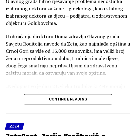
Glavnog grada hitno rješavanje problema nedostatka
izabranog doktora za žene – ginekologa, kao i stalnog
izabranog doktora za djecu – pedijatra, u zdravstvenom
objektu u Golubovcima.
U obraćanju direktoru Doma zdravlja Glavnog grada
Savjetu Roditelja navode da Zeta, kao najmlađa opština u
Crnoj Gori sa više od 16.000 stanovnika, ima veliki broj
žena u reproduktivnom dobu, trudnica i male djece,
zbog čega smatraju neprihvatljivim da zdravstvenu
zaštitu moraju da ostvaruju van svoje opštine.
„Nedopustivo je da u 21. vijeku trudnice iz Zete moraju
da putuju desetinama kilometara do Podgorice radi
CONTINUE READING
osnovnih pregleda, te da majke bolesnu djecu
transportuju u udaljene gradske domove zdravlja“,
navodi se u obraćanju Grupe žena Zete.
ZETA
One tvrde da je ovakvim stanjem ugrožena dostupnost i