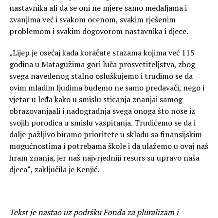
nastavnika ali da se oni ne mjere samo medaljama i
zvanjima već i svakom ocenom, svakim rješenim
problemom i svakim dogovorom nastavnika i djece.
„Lijep je osećaj kada koračate stazama kojima već 115
godina u Matagužima gori luča prosvetiteljstva, zbog
svega navedenog stalno osluškujemo i trudimo se da
ovim mladim ljudima budemo ne samo predavači, nego i
vjetar u leđa kako u smislu sticanja znanjai samog
obrazovanjaali i nadogradnja svega onoga što nose iz
svojih porodica u smislu vaspitanja. Trudićemo se da i
dalje pažljivo biramo prioritete u skladu sa finansijskim
mogućnostima i potrebama škole i da ulažemo u ovaj naš
hram znanja, jer naš najvrjedniji resurs su upravo naša
djeca“, zaključila je Kenjić.
Tekst je nastao uz podršku Fonda za pluralizam i