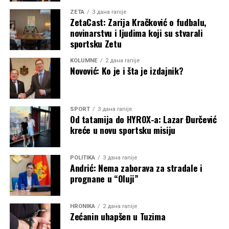
ZETA
3 дана ranije
ZetaCast: Zarija Kračković o fudbalu,
novinarstvu i ljudima koji su stvarali
sportsku Zetu
KOLUMNE
2 дана ranije
Novović: Ko je i šta je izdajnik?
SPORT
3 дана ranije
Od tatamija do HYROX-a: Lazar Đurčević
kreće u novu sportsku misiju
POLITIKA
3 дана ranije
Andrić: Nema zaborava za stradale i
prognane u “Oluji”
HRONIKA
2 дана ranije
Zećanin uhapšen u Tuzima