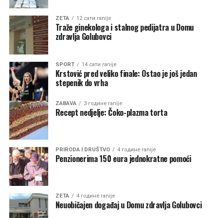
značajnog projekta. Smatrali smo da nije bilo razloga da
čekamo završetak procesa razgraničenja kada su planski
ZETA
12 сати ranije
Traže ginekologa i stalnog pedijatra u Domu
i zakonski uslovi za izgradnju već bili obezbijeđeni”, rekao
zdravlja Golubovci
je Asanović.
Asanović je kazao da su u fazi planiranja analizirane
SPORT
14 сати ranije
Krstović pred veliko finale: Ostao je još jedan
različite mogućnosti.
stepenik do vrha
“U fazi planiranja analizirane su različite mogućnosti,
ZABAVA
3 године ranije
međutim upravo je ova lokacija bila definisana planskom
Recept nedjelje: Čoko-plazma torta
dokumentacijom kao odgovarajuća za ovu namjenu”,
kaže Asanović.
Lokacija na kojoj se gradi Vatrogasni dom je početna
PRIRODA I DRUŠTVO
4 године ranije
Penzionerima 150 eura jednokratne pomoći
tačka teritorije opštine, te recimo u slučaju intervencija
u priobalju jezera mora se proći čitava Zeta.
Vatrogascima će recimo, biti bliže Zelenika nego
Golubovci. Asanović ne smatra da će to predstavljati
ZETA
4 године ranije
Neuobičajen događaj u Domu zdravlja Golubovci
problem u radu vatrogasaca.