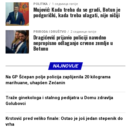
POLITIKA
1 седмица ranije
Mujović: Kada treba da se gradi, Botun je
podgorički, kada treba ulagati, nije ničiji
PRIRODA I DRUŠTVO
2 седмице ranije
Dragićević prijavio policiji navodno
nepropisno odlaganje crvene zemlje u
Botunu
NAJNOVIJE
Na GP Šćepan polje policija zaplijenila 20 kilograma
marihuane, uhapšen Zećanin
Traže ginekologa i stalnog pedijatra u Domu zdravlja
Golubovci
Krstović pred veliko finale: Ostao je još jedan stepenik do
vrha