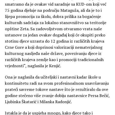
smatramo da je ovakav vid saradnje sa KUD-om koji već
75 godina djeluje na području Mataguža, ali da je to i
lijepa promocija za školu, dobra prilika za bogaćenje
kulturnih sadržaja za lokalno stanovništvo sa teritorije
opštine Zeta. Sa zadovoljstvom otvaramo vrata naše
ustanove za jedan ovakav događaj koji će okupiti preko
stotinu djece uzrasta do 12 godina iz različitih krajeva
Crne Gore a koji doprinosi valorizaciji nematerjalnog
kulturnog nasljeđa naše države, povezivanju djece iz
različitih krajeva zemlje kao i promociji tradicionalnih
vrjednosti“, naglasila je Kenjić.
Ona je naglasila da učiteljski i nastavni kadar škole u
kontinuitetu radi na svom profesinoalnom usavršavanju
prateći savreme tokove nastave što je rezultiralo da ove
godine stečeno više zvanje dobiju nastavnice Persa Bečić,
Ljubinka Škatarić i Milanka Radonjić.
Istakla je da je uspjeha mnogo, kako djece tako i