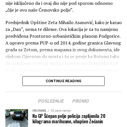
nije isključeno da i ovaj dio nije pod sporom odnosno
„čije je ovo naše Ćemovsko polje“.
Predsjednik Opštine Zeta Mihailo Asanović, kako je kazao
za „Dan“, nema te dileme. Ova lokacija je za tu namjenu
predviđena Prostorno-urbanističkim planom Podgorice.
A upravo prema PUP-u od 2014. godine granica Glavnog
grada sa Zetom, prema mapama iz ovog dokumenta, ide
rijekom Cijevnom do mosta i tu se penje ka Botunu tako
da su bazeni crvenog mulja, i kompletan kompleks KAP-
a i dio Ćemovskog polja gdje se planira stanica u sastavu
Podgorice. Ovo je sadržano u karti o administartivnoj
CONTINUE READING
podjeli i označeno kao opštinska granica između
Podgorice i Zete.
POSLEDNJE
PROMO
“Lokacija nije odabrana slučajno. Ona je već bila
predviđena važećom planskom dokumentacijom,
HRONIKA
10 сати ranije
Na GP Šćepan polje policija zaplijenila 20
odnosno Prostorno-urbanističkim planom, što nam je
kilograma marihuane, uhapšen Zećanin
omogućilo da bez odlaganja pristupimo realizaciji ovog