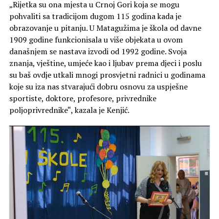
„Rijetka su ona mjesta u Crnoj Gori koja se mogu
pohvaliti sa tradicijom dugom 115 godina kada je
obrazovanje u pitanju. U Matagužima je škola od davne
1909 godine funkcionisala u više objekata u ovom
današnjem se nastava izvodi od 1992 godine. Svoja
znanja, vještine, umjeće kao i ljubav prema djeci i poslu
su baš ovdje utkali mnogi prosvjetni radnici u godinama
koje su iza nas stvarajući dobru osnovu za uspješne
sportiste, doktore, profesore, privrednike
poljoprivrednike“, kazala je Kenjić.