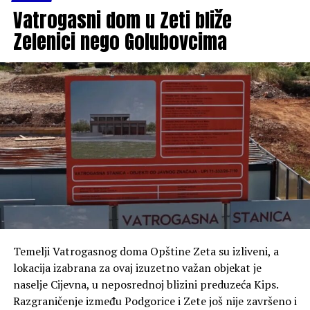
Vatrogasni dom u Zeti bliže
„Ukoliko se rješavanju ovog problema ne pristupi hitno,
Zelenici nego Golubovcima
Grupa žena Zete će iskoristiti sva demokratska i
zakonska prava, uključujući institucionalne proteste i
direktno pokretanje peticije prema Ministarstvu
zdravlja. Očekujemo Vaš brz i konkretan odgovor“,
zaključuje se u obraćanju datiranom 8. juna 2026. godine.
Poseban dio razgovora posvećen je FK Zeta, Zetskim
sportskim igrama i knjizi „Fudbal u Zeti“, u kojoj je
sabrao gotovo cijeli vijek fudbalske tradicije ovog kraja.
Temelji Vatrogasnog doma Opštine Zeta su izliveni, a
lokacija izabrana za ovaj izuzetno važan objekat je
naselje Cijevna, u neposrednoj blizini preduzeća Kips.
Razgraničenje između Podgorice i Zete još nije završeno i