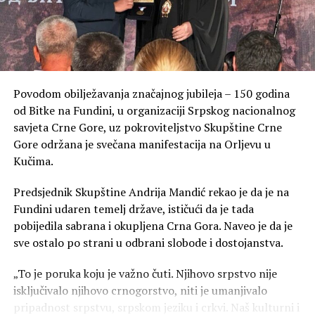
Povodom obilježavanja značajnog jubileja – 150 godina
od Bitke na Fundini, u organizaciji Srpskog nacionalnog
savjeta Crne Gore, uz pokroviteljstvo Skupštine Crne
Gore održana je svečana manifestacija na Orljevu u
Kučima.
Predsjednik Skupštine Andrija Mandić rekao je da je na
Fundini udaren temelj države, ističući da je tada
pobijedila sabrana i okupljena Crna Gora. Naveo je da je
sve ostalo po strani u odbrani slobode i dostojanstva.
„To je poruka koju je važno čuti. Njihovo srpstvo nije
isključivalo njihovo crnogorstvo, niti je umanjivalo
pripadnost srpstvu, srpskom jeziku i crkvi. Naš kulturni i