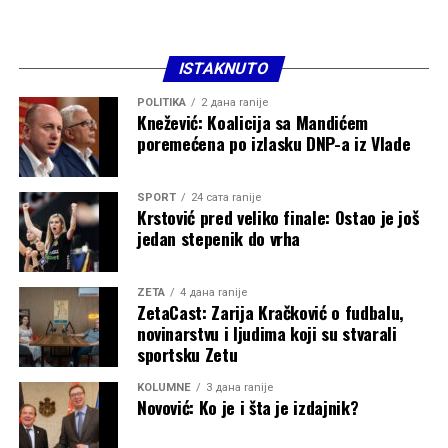
ISTAKNUTO
POLITIKA
2 дана ranije
Knežević: Koalicija sa Mandićem
poremećena po izlasku DNP-a iz Vlade
SPORT
24 сата ranije
Krstović pred veliko finale: Ostao je još
jedan stepenik do vrha
ZETA
4 дана ranije
ZetaCast: Zarija Kračković o fudbalu,
novinarstvu i ljudima koji su stvarali
sportsku Zetu
KOLUMNE
3 дана ranije
Novović: Ko je i šta je izdajnik?