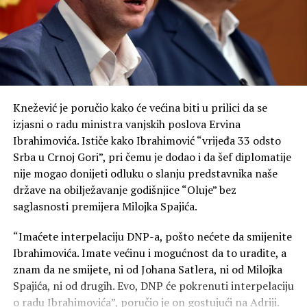
On je rekao da za njega politika nije umijeće da se ljudi
drže u rovovima, nego da se iz njih izađe.
„Ponekad je najveća snaga da u odgovoru na mržnju ne
postanemo ono protiv čega se borimo. Posebnu
zahvalnost u tom smislu dugujemo našoj svetoj Srpskoj
Knežević je poručio kako će većina biti u prilici da se
pravoslavnoj crkvi“, kazao je Mandić.
izjasni o radu ministra vanjskih poslova Ervina
Ibrahimovića. Ističe kako Ibrahimović “vrijeđa 33 odsto
On je podsjetio na veliku ulogu pokojnog mitropolita
Srba u Crnoj Gori”, pri čemu je dodao i da šef diplomatije
Amfilohija, ističući njegov nemjerljiv doprinos očuvanju
nije mogao donijeti odluku o slanju predstavnika naše
sabornosti i duhovnosti Crne Gore.
države na obilježavanje godišnjice “Oluje” bez
saglasnosti premijera Milojka Spajića.
„Da li danas mi, potomci velikih ljudi koji su znali da se
pomire i nakon zločina, možemo da nađemo snage da
“Imaćete interpelaciju DNP-a, pošto nećete da smijenite
krenemo naprijed – moramo“, poručio je Mandić.
Ibrahimovića. Imate većinu i mogućnost da to uradite, a
znam da ne smijete, ni od Johana Satlera, ni od Milojka
Naša današnja Fundina, kazao je, jeste borba za uspješno
Spajića, ni od drugih. Evo, DNP će pokrenuti interpelaciju
i srećno društvo.
o radu Ibrahimovića”, poručio je on gostujući na Adriji.