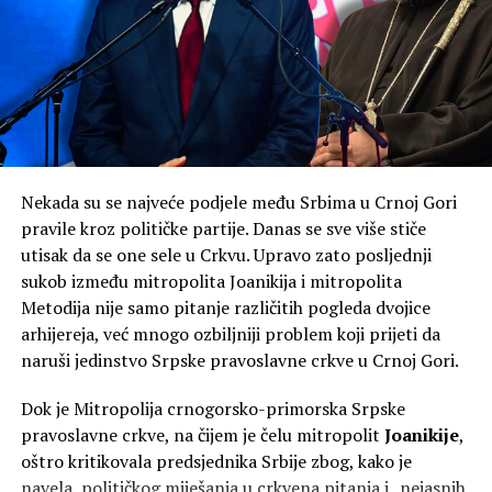
Na pitanje da li je NSD ostala dosljedna svemu za šta se
zalagala, kazao je kako je to pitanje za njih.
Knežević ne isključuje mogućnost da po izborima 2027.
godine bude formirana Vlada čiji će predsjednik biti on.
“U junu 2027, ako budemo, a hoćemo ako bog da,
Nekada su se najveće podjele među Srbima u Crnoj Gori
formirali Vladu bez ovih koji hoće da nas šalju kod
pravile kroz političke partije. Danas se sve više stiče
Satlera, prva odluka koju ću donijeti kao premijer biće
utisak da se one sele u Crkvu. Upravo zato posljednji
otpriznavanje Kosova. Kao premijer. Gdje bi im bio kraj
sukob između mitropolita Joanikija i mitropolita
da sam ja bio premijer i od 2023, ja znam da štitim
Metodija nije samo pitanje različitih pogleda dvojice
nacionalne interese”, poručio je on.
arhijereja, već mnogo ozbiljniji problem koji prijeti da
naruši jedinstvo Srpske pravoslavne crkve u Crnoj Gori.
Dok je Mitropolija crnogorsko-primorska Srpske
pravoslavne crkve, na čijem je čelu mitropolit
Joanikije
,
oštro kritikovala predsjednika Srbije zbog, kako je
navela, političkog miješanja u crkvena pitanja i „nejasnih