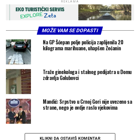
REKLAMA
MOŽE VAM SE DOPASTI
Na GP Šćepan polje policija zaplijenila 20
kilograma marihuane, uhapšen Zećanin
Traže ginekologa i stalnog pedijatra u Domu
zdravlja Golubovci
Mandić: Srpstvo u Crnoj Gori nije uvezeno sa
strane, nego je ovdje raslo vjekovima
KLIKNI DA OSTAVIŠ KOMENTAR