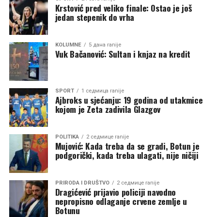
umjesto toga svakodnevno svjedoče novim podjelama.
Krstović pred veliko finale: Ostao je još
jedan stepenik do vrha
Crkva je kroz istoriju opstajala onda kada je bila iznad
dnevne politike. Onog trenutka kada politički interesi
KOLUMNE
5 дана ranije
počnu da određuju crkvene odnose, prestaje da bude
Vuk Bačanović: Sultan i knjaz na kredit
prostor okupljanja i postaje novo poprište sukoba.
Budućnost Srpske pravoslavne crkve u Crnoj Gori
SPORT
1 седмица ranije
zavisiće od toga da li ostaje duhovni oslonac svog naroda
Ajbroks u sjećanju: 19 godina od utakmice
ili postaje još jedno polje političkog nadmetanja koje će
kojom je Zeta zadivila Glazgov
Vučić iskoristiti za dobijanje političkog uticaja.
POLITIKA
2 седмице ranije
Mujović: Kada treba da se gradi, Botun je
podgorički, kada treba ulagati, nije ničiji
PRIRODA I DRUŠTVO
2 седмице ranije
Dragićević prijavio policiji navodno
nepropisno odlaganje crvene zemlje u
Botunu