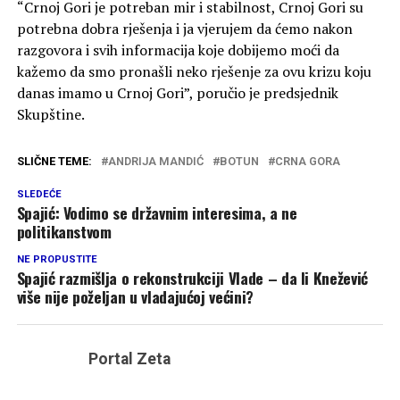
“Crnoj Gori je potreban mir i stabilnost, Crnoj Gori su
potrebna dobra rješenja i ja vjerujem da ćemo nakon
razgovora i svih informacija koje dobijemo moći da
kažemo da smo pronašli neko rješenje za ovu krizu koju
danas imamo u Crnoj Gori”, poručio je predsjednik
Skupštine.
SLIČNE TEME:
ANDRIJA MANDIĆ
BOTUN
CRNA GORA
SLEDEĆE
Spajić: Vodimo se državnim interesima, a ne
politikanstvom
NE PROPUSTITE
Spajić razmišlja o rekonstrukciji Vlade – da li Knežević
više nije poželjan u vladajućoj većini?
Portal Zeta