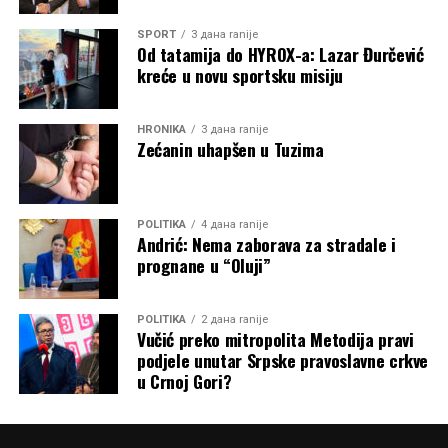
SPORT
3 дана ranije
Od tatamija do HYROX-a: Lazar Đurčević
kreće u novu sportsku misiju
HRONIKA
3 дана ranije
Zećanin uhapšen u Tuzima
POLITIKA
4 дана ranije
Andrić: Nema zaborava za stradale i
prognane u “Oluji”
POLITIKA
2 дана ranije
Vučić preko mitropolita Metodija pravi
podjele unutar Srpske pravoslavne crkve
u Crnoj Gori?