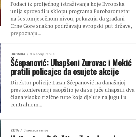
Podaci iz proljećnog istraživanja koje Evropska
unija sprovodi u sklopu programa Eurobarometar
na šestomjesečnom nivou, pokazuju da građani
Crne Gore snažno podržavaju evropski put države,
prepoznaju...
HRONIKA
3 месеца ranije
Šćepanović: Uhapšeni Zurovac i Mekić
pratili policajce da osujete akcije
Direktor policije Lazar Šćepanović na današnjoj
pres konferenciji saopštio je da su juče uhapsili dva
člana visoko rizične rupe koja djeluje na jugu i u
centralnom...
ZETA
3 месеца ranije