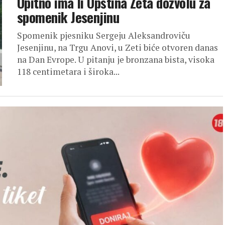
Upitno ima li Opština Zeta dozvolu za
spomenik Jesenjinu
Spomenik pjesniku Sergeju Aleksandroviču
Jesenjinu, na Trgu Anovi, u Zeti biće otvoren danas
na Dan Evrope. U pitanju je bronzana bista, visoka
118 centimetara i široka...