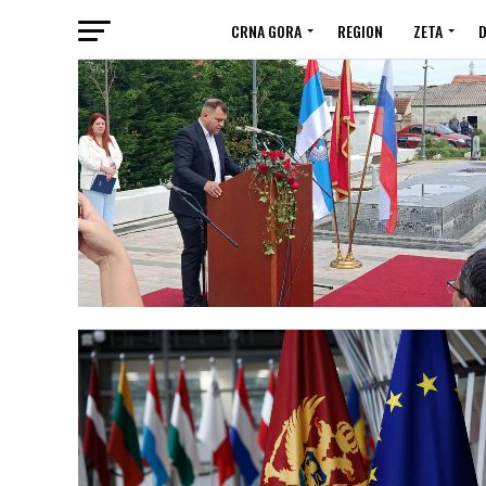
CRNA GORA
REGION
ZETA
D