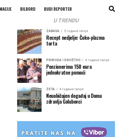
MACIJE
BILBORD
BUDI REPORTER
U TRENDU
ZABAVA
3 године ranije
Recept nedjelje: Čoko-plazma
torta
PRIRODA I DRUŠTVO
4 године ranije
Penzionerima 150 eura
jednokratne pomoći
ZETA
4 године ranije
Neuobičajen događaj u Domu
zdravlja Golubovci