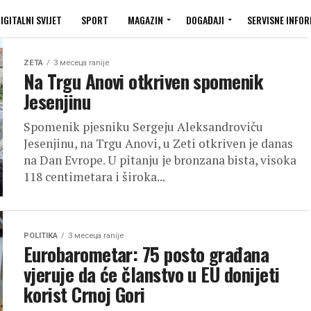
IGITALNI SVIJET
SPORT
MAGAZIN
DOGAĐAJI
SERVISNE INFOR
ZETA
3 месеца ranije
Na Trgu Anovi otkriven spomenik
Jesenjinu
Spomenik pjesniku Sergeju Aleksandroviču
Jesenjinu, na Trgu Anovi, u Zeti otkriven je danas
na Dan Evrope. U pitanju je bronzana bista, visoka
118 centimetara i široka...
POLITIKA
3 месеца ranije
Eurobarometar: 75 posto građana
vjeruje da će članstvo u EU donijeti
korist Crnoj Gori