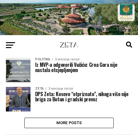
POLITIKA
3 месеца ranije
Iz MVP-a odgovorili Vučiću: Crna Gora nije
nastala otcjepljenjem
ZETA
3 месеца ranije
DPS Zeta: Kosovo “otpriznato”, nikoga više nije
briga za Botun i gradski prevoz
MORE POSTS