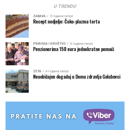
U TRENDU
ZABAVA
3 године ranije
Recept nedjelje: Čoko-plazma torta
PRIRODA I DRUŠTVO
4 године ranije
Penzionerima 150 eura jednokratne pomoći
ZETA
4 године ranije
Neuobičajen događaj u Domu zdravlja Golubovci