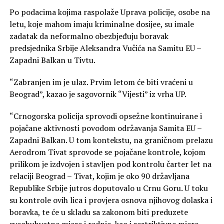
Po podacima kojima raspolaže Uprava policije, osobe na
letu, koje mahom imaju kriminalne dosijee, su imale
zadatak da neformalno obezbjeđuju boravak
predsjednika Srbije Aleksandra Vučića na Samitu EU –
Zapadni Balkan u Tivtu.
“Zabranjen im je ulaz. Prvim letom će biti vraćeni u
Beograd”, kazao je sagovornik “Vijesti” iz vrha UP.
“Crnogorska policija sprovodi opsežne kontinuirane i
pojačane aktivnosti povodom održavanja Samita EU –
Zapadni Balkan. U tom kontekstu, na graničnom prelazu
Aerodrom Tivat sprovode se pojačane kontrole, kojom
prilikom je izdvojen i stavljen pod kontrolu čarter let na
relaciji Beograd – Tivat, kojim je oko 90 državljana
Republike Srbije jutros doputovalo u Crnu Goru. U toku
su kontrole ovih lica i provjera osnova njihovog dolaska i
boravka, te će u skladu sa zakonom biti preduzete