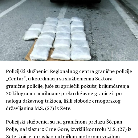
Policijski službenici Regionalnog centra granične policije
„Centar“, u koordinaciji sa službenicima Sektora
granične policije, juče su spriječili pokušaj krijumčarenja
20 kilograma marihuane preko državne granice i, po
nalogu državnog tužioca, lišili slobode crnogorskog
državljanina M.S. (27) iz Zete.
Policijski službenici su na graničnom prelazu Šćepan
Polje, na izlazu iz Crne Gore, izvršili kontrolu M.S. (27) iz
Zete, koji je upravljao putničkim motornim vozilom