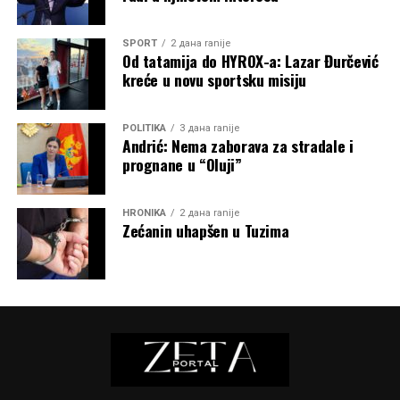
SPORT
2 дана ranije
Od tatamija do HYROX-a: Lazar Đurčević
kreće u novu sportsku misiju
POLITIKA
3 дана ranije
Andrić: Nema zaborava za stradale i
prognane u “Oluji”
HRONIKA
2 дана ranije
Zećanin uhapšen u Tuzima