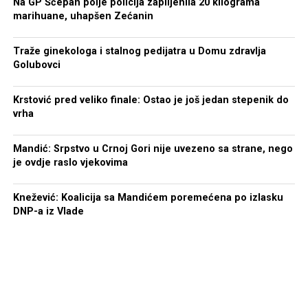
Na GP Šćepan polje policija zaplijenila 20 kilograma
marihuane, uhapšen Zećanin
Traže ginekologa i stalnog pedijatra u Domu zdravlja
Golubovci
Krstović pred veliko finale: Ostao je još jedan stepenik do
vrha
Mandić: Srpstvo u Crnoj Gori nije uvezeno sa strane, nego
je ovdje raslo vjekovima
Knežević: Koalicija sa Mandićem poremećena po izlasku
DNP-a iz Vlade