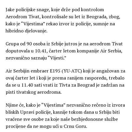
Jake policijske snage, koje drže pod kontrolom
Aerodrom Tivat, kontrolisale su let iz Beograda, zbog,
kako je “Vijestima” rekao izvor iz policije, sumnje na
hibridno djelovanje.
Grupa od 90 osoba iz Srbije jutros je na aerodrom Tivat
doputovala u 10.41, čarter letom kompanije Air Serbia,
nezvanično saznaju “Vijesti.”
Air Serbijin embraer E195 (YU-ATC) koji je angažovan za
ovaj čarter let i koji je prema ranijem rasporedu, trebalo
da se u 11.40 sati vrati iz Tivta za Beograd je zadržan na
pisti tivatskog aerodroma.
Njime će, kako je “Vijestima” nezvanično rečeno iz izvora
bliskih Upravi policije, kasnije tokom dana u Srbiju biti
vraćene sve osobe za koje naše bezbjedonosne službe
procijene da ne mogu ući u Crnu Goru.