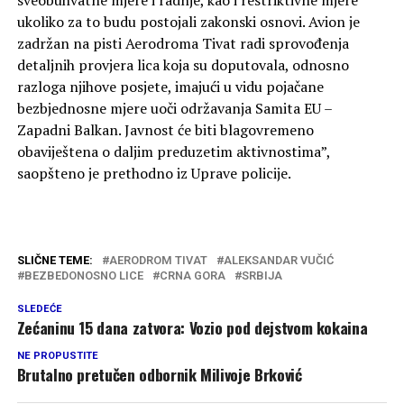
sveobuhvatne mjere i radnje, kao i restriktivne mjere
ukoliko za to budu postojali zakonski osnovi. Avion je
zadržan na pisti Aerodroma Tivat radi sprovođenja
detaljnih provjera lica koja su doputovala, odnosno
razloga njihove posjete, imajući u vidu pojačane
bezbjednosne mjere uoči održavanja Samita EU –
Zapadni Balkan. Javnost će biti blagovremeno
obaviještena o daljim preduzetim aktivnostima”,
saopšteno je prethodno iz Uprave policije.
SLIČNE TEME:
AERODROM TIVAT
ALEKSANDAR VUČIĆ
BEZBEDONOSNO LICE
CRNA GORA
SRBIJA
SLEDEĆE
Zećaninu 15 dana zatvora: Vozio pod dejstvom kokaina
NE PROPUSTITE
Brutalno pretučen odbornik Milivoje Brković