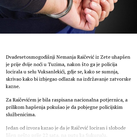
Tom prilikom pronađeni su i privremeno oduzeti
predmeti i stvari koji će biti predmet daljih provjera i
odgovarajućih vještačenja.
Službenici Sektora granične policije nastaviće sa
intenzivnim i pojačanim nadzorom državne granice, kao
i sprovođenjem operativnih aktivnosti usmjerenih na
Dvadesetosmogodišnji Nemanja Raičević iz Zete uhapšen
otkrivanje i sprječavanje krijumčarenja opojnih droga i
je prije dvije noći u Tuzima, nakon što ga je policija
drugih oblika prekograničnog kriminala, sa ciljem zaštite
locirala u selu Vuksanlekići, gdje se, kako se sumnja,
bezbjednosti građana i državne granice Crne Gore.
skrivao kako bi izbjegao odlazak na izdržavanje zatvorske
kazne.
Više državno tužilaštvo u Podgorici donijelo je naredbu o
sprovođenju istrage protiv lica M.S. zbog postojanja
Za Raičevićem je bila raspisana nacionalna potjernica, a
osnovane sumnje da je izvršio krivično djelo neovlašćena
prilikom hapšenja pokušao je da pobjegne policijskim
proizvodnja, držanje i stavljanje u promet opojnih droga.
službenicima.
“Okrivljenom se stavlja na teret da je 7. avgusta 2026.
Jedan od izvora kazao je da je Raičević lociran i slobode
godine, na području Plužina, neovlašćeno prenosio
lišen nešto prije 22 sata, na putu ka Sukuruću.