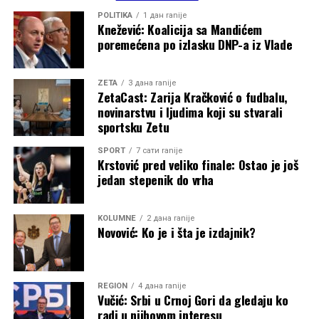
POLITIKA
1 дан ranije
Knežević: Koalicija sa Mandićem
poremećena po izlasku DNP-a iz Vlade
ZETA
3 дана ranije
ZetaCast: Zarija Kračković o fudbalu,
novinarstvu i ljudima koji su stvarali
sportsku Zetu
SPORT
7 сати ranije
Krstović pred veliko finale: Ostao je još
jedan stepenik do vrha
KOLUMNE
2 дана ranije
Novović: Ko je i šta je izdajnik?
REGION
4 дана ranije
Vučić: Srbi u Crnoj Gori da gledaju ko
radi u njihovom interesu