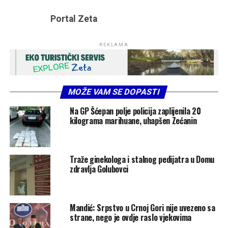
Portal Zeta
REKLAMA
MOŽE VAM SE DOPASTI
Na GP Šćepan polje policija zaplijenila 20
kilograma marihuane, uhapšen Zećanin
Traže ginekologa i stalnog pedijatra u Domu
zdravlja Golubovci
Mandić: Srpstvo u Crnoj Gori nije uvezeno sa
strane, nego je ovdje raslo vjekovima