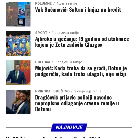
bezbjednosti Nikšić i policijskih prostorija u City molu, te
KOLUMNE
4 дана ranije
Vuk Bačanović: Sultan i knjaz na kredit
da na njima “nije bilo moguće utvrditi bilo kakvu
povredu”.
ODT Podgorica podiglo je optužnicu na osnovu brojnih
SPORT
1 седмица ranije
Ajbroks u sjećanju: 19 godina od utakmice
SKY dokaza, među kojima su i uznemirujuće fotografije, a
kojom je Zeta zadivila Glazgov
na jednoj od njih se vidi kako jedan od tada dvojice
privedenih Nikšićana, leži u Urgentnom centru KC
Podgorica.
POLITIKA
1 седмица ranije
Mujović: Kada treba da se gradi, Botun je
podgorički, kada treba ulagati, nije ničiji
Tužilaštvo je nakon oslobađajuće presude najavilo da će
podnijeti žalbu zbog sudske odluke.
PRIRODA I DRUŠTVO
2 седмице ranije
Dragićević prijavio policiji navodno
nepropisno odlaganje crvene zemlje u
Botunu
Izvor:
Vijesti
NAJNOVIJE