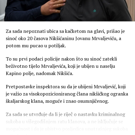
Iz UP kazali su i da je Raičević prilikom hapšenja ometao
policijske službenike, zbog čega je protiv njega podnijeta
prekršajna prijava u skladu sa Zakonom o javnom redu i
miru.
Za sada nepoznati ubica sa kačketom na glavi, prišao je
Iz Uprave policije nijesu precizirali kada je Raičević
sinoć oko 20 časova Nikšićaninu Jovanu Mrvaljeviću, a
osuđen, niti da li je riječ o osobi koja je prije dvije godine
potom mu pucao u potiljak.
hapšena zbog otmice.
To su prvi podaci policije nakon što su sinoć zatekli
Prema Krivičnom zakoniku, u kom je članom 168
beživotno tijelo Mrvaljevića, koji je ubijen u naselju
propisana sankcija za krivično djelo zbog kog je osuđen,
Kapino polje, nadomak Nikšića.
Raičeviću je mogla biti izrečena zatvorska kazna od tri
Pretpostavke inspektora su da je ubijeni Mrvaljević, koji
mjeseca do tri godine.
je važio za visokopozicioniranog člana nikšićkog ogranka
“Ko ugrozi sigurnost nekog lica prijetnjom da će napasti
škaljarskog klana, moguće i znao osumnjičenog.
na život ili tijelo tog lica ili njemu bliskog lica, kazniće se
Za sada se utvrđuje da li je riječ o nastavku kriminalnog
novčanom kaznom ili zatvorom do jedne godine. Ko djelo
sukoba u višegodišnjem ratu klanova, a ne isključuje se
iz stava 1 ovog člana učini prema više lica ili ako je djelo
mogućnost i da je ubistvo posljedica unutrašnjeg sukoba
izazvalo uznemirenost građana ili druge teške posljedice