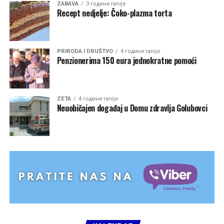
ZABAVA
3 године ranije
Recept nedjelje: Čoko-plazma torta
PRIRODA I DRUŠTVO
4 године ranije
Penzionerima 150 eura jednokratne pomoći
ZETA
4 године ranije
Neuobičajen događaj u Domu zdravlja Golubovci